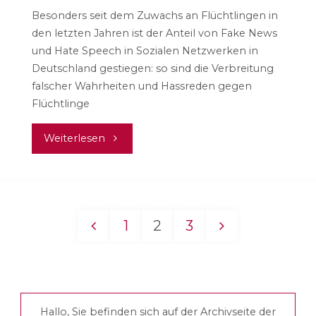
Besonders seit dem Zuwachs an Flüchtlingen in
den letzten Jahren ist der Anteil von Fake News
und Hate Speech in Sozialen Netzwerken in
Deutschland gestiegen: so sind die Verbreitung
falscher Wahrheiten und Hassreden gegen
Flüchtlinge
"Die
Weiterlesen
Trolle
–
1
2
3
Die
Seitennummerierung
Verbreitung
der
falscher
Hallo, Sie befinden sich auf der Archivseite der