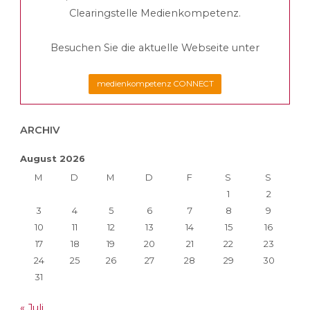
Beiträge
Wahrheiten"
Clearingstelle Medienkompetenz.
Besuchen Sie die aktuelle Webseite unter
medienkompetenz CONNECT
ARCHIV
August 2026
M
D
M
D
F
S
S
1
2
3
4
5
6
7
8
9
10
11
12
13
14
15
16
17
18
19
20
21
22
23
24
25
26
27
28
29
30
31
« Juli