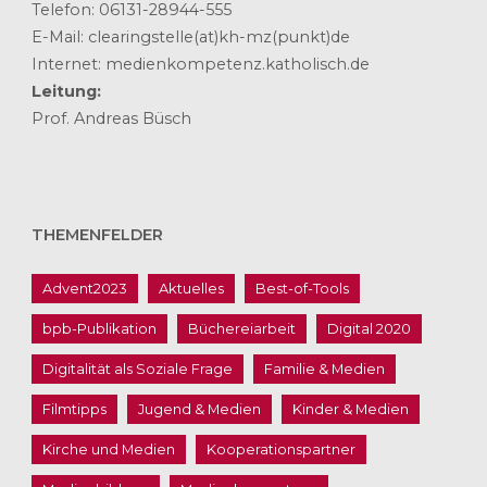
Telefon: 06131-28944-555
E-Mail: clearingstelle(at)kh-mz(punkt)de
Internet: medienkompetenz.katholisch.de
Leitung:
Prof. Andreas Büsch
THEMENFELDER
Advent2023
Aktuelles
Best-of-Tools
bpb-Publikation
Büchereiarbeit
Digital 2020
Digitalität als Soziale Frage
Familie & Medien
Filmtipps
Jugend & Medien
Kinder & Medien
Kirche und Medien
Kooperationspartner