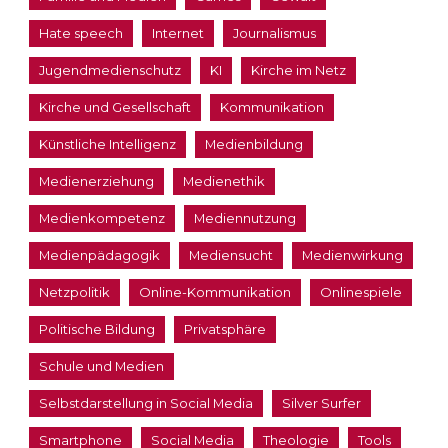
Hate speech
Internet
Journalismus
Jugendmedienschutz
KI
Kirche im Netz
Kirche und Gesellschaft
Kommunikation
Künstliche Intelligenz
Medienbildung
Medienerziehung
Medienethik
Medienkompetenz
Mediennutzung
Medienpädagogik
Mediensucht
Medienwirkung
Netzpolitik
Online-Kommunikation
Onlinespiele
Politische Bildung
Privatsphäre
Schule und Medien
Selbstdarstellung in Social Media
Silver Surfer
Smartphone
Social Media
Theologie
Tools