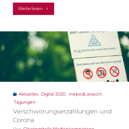
"Nothing
Weiterlesen
Happens"
Aktuelles
,
Digital 2020
,
mepodi_export
,
Tagungen
Verschwörungserzählungen und
Corona
Von
Clearingstelle Medienkompetenz