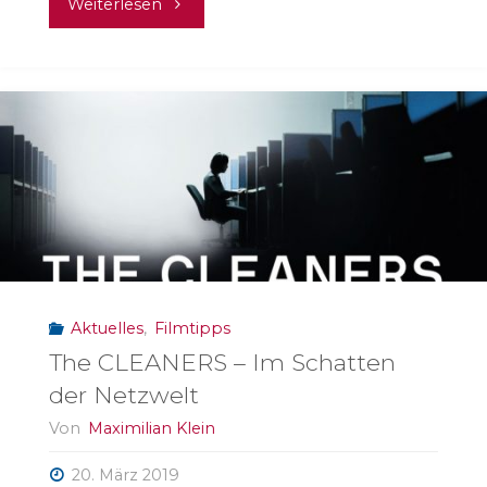
"Hasskommentare
Weiterlesen
und
falsche
Likes"
Aktuelles
,
Filmtipps
The CLEANERS – Im Schatten
der Netzwelt
Von
Maximilian Klein
20. März 2019