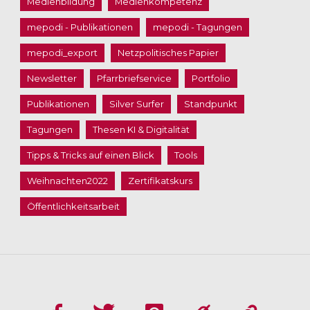
Medienbildung
Medienkompetenz
mepodi - Publikationen
mepodi - Tagungen
mepodi_export
Netzpolitisches Papier
Newsletter
Pfarrbriefservice
Portfolio
Publikationen
Silver Surfer
Standpunkt
Tagungen
Thesen KI & Digitalität
Tipps & Tricks auf einen Blick
Tools
Weihnachten2022
Zertifikatskurs
Öffentlichkeitsarbeit