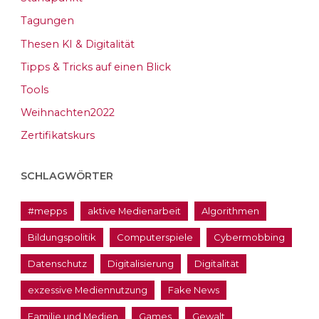
Tagungen
Thesen KI & Digitalität
Tipps & Tricks auf einen Blick
Tools
Weihnachten2022
Zertifikatskurs
SCHLAGWÖRTER
#mepps
aktive Medienarbeit
Algorithmen
Bildungspolitik
Computerspiele
Cybermobbing
Datenschutz
Digitalisierung
Digitalität
exzessive Mediennutzung
Fake News
Familie und Medien
Games
Gewalt