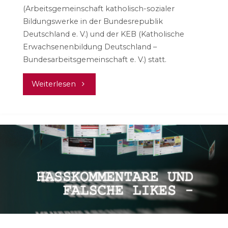
(Arbeitsgemeinschaft katholisch-sozialer
Bildungswerke in der Bundesrepublik
Deutschland e. V.) und der KEB (Katholische
Erwachsenenbildung Deutschland –
Bundesarbeitsgemeinschaft e. V.) statt.
"Digitalität
Weiterlesen
als
Chance
für
die
Demokratie"