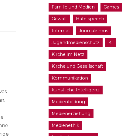
Familie und Medien
Games
Gewalt
Hate speech
Internet
Journalismus
Jugendmedienschutz
KI
Kirche im Netz
Kirche und Gesellschaft
Kommunikation
Künstliche Intelligenz
was
an.
Medienbildung
Medienerziehung
ne
Medienethik
ohne
hige