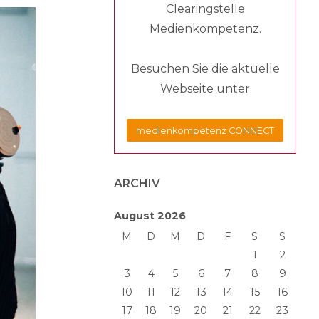
Clearingstelle
Medienkompetenz.
Besuchen Sie die aktuelle
Webseite unter
medienkompetenz CONNECT
ARCHIV
August 2026
M
D
M
D
F
S
S
1
2
3
4
5
6
7
8
9
10
11
12
13
14
15
16
17
18
19
20
21
22
23