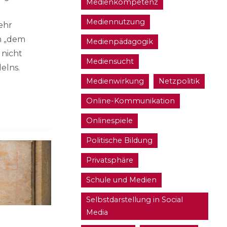
Medienkompetenz
Mediennutzung
ehr
h „dem
Medienpädagogik
 nicht
Mediensucht
elns.
Medienwirkung
Netzpolitik
Online-Kommunikation
Onlinespiele
Politische Bildung
Privatsphäre
Schule und Medien
Selbstdarstellung in Social
Media