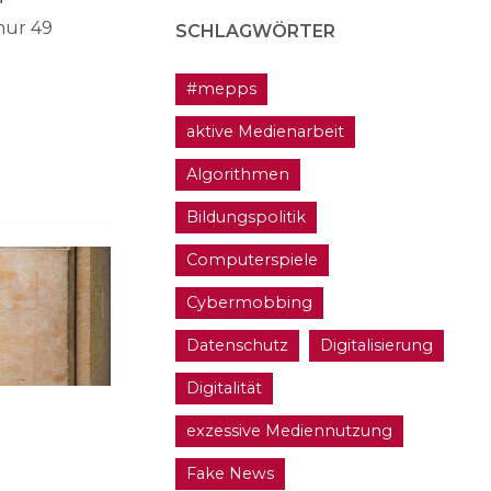
nur 49
SCHLAGWÖRTER
#mepps
aktive Medienarbeit
Algorithmen
Bildungspolitik
Computerspiele
Cybermobbing
Datenschutz
Digitalisierung
Digitalität
exzessive Mediennutzung
Fake News