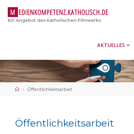
M
E
D
I
E
N
K
O
M
P
E
T
E
N
Z
.
K
A
T
H
O
L
I
S
C
H
.
D
E
Ein Angebot des Katholischen Filmwerks
Zum
AKTUELLES
Inhalt
springen
Start
Öffentlichkeitsarbeit
Öffentlichkeitsarbeit