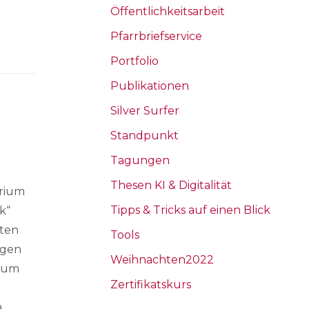
Öffentlichkeitsarbeit
Pfarrbriefservice
Portfolio
Publikationen
Silver Surfer
Standpunkt
Tagungen
Thesen KI & Digitalität
erium
Tipps & Tricks auf einen Blick
k“
sten
Tools
ngen
Weihnachten2022
e um
Zertifikatskurs
a