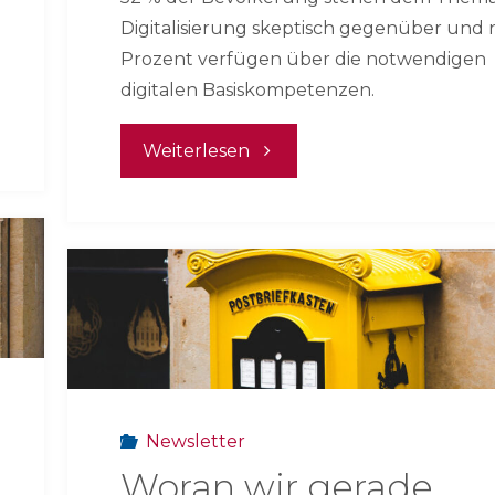
Digitalisierung skeptisch gegenüber und 
Prozent verfügen über die notwendigen
digitalen Basiskompetenzen.
"Woran
Weiterlesen
wir
gerade
arbeiten
–
Mai
Newsletter
2025"
Woran wir gerade