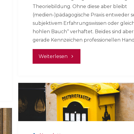
Theoriebildung. Ohne diese aber bleibt
(medien-)pädagogische Praxis entweder s
subjektivem Erfahrungswissen oder gleic
hohlen Bauch“ verhaftet. Beides sind aber
gerade Kennzeichen professionellen Hand
"Woran
Weiterlesen
wir
gerade
arbeiten
–
März