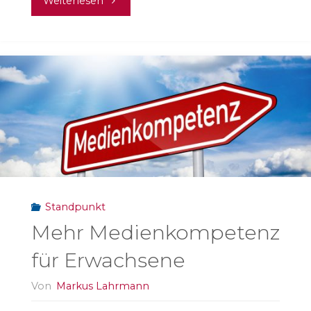
Weiterlesen
Mann,
der
den
Papst
zu
Twitter
Standpunkt
brachte"
Mehr Medienkompetenz
für Erwachsene
Von
Markus Lahrmann