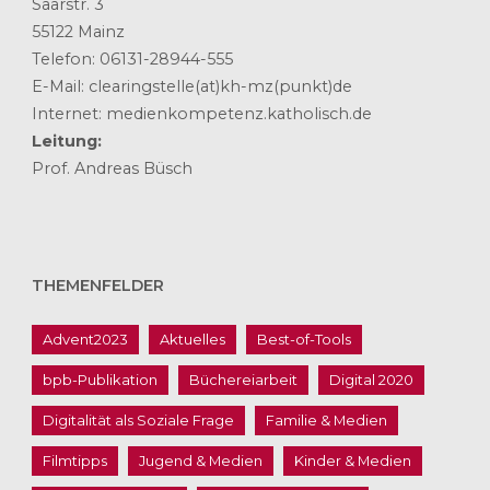
Saarstr. 3
55122 Mainz
Telefon: 06131-28944-555
E-Mail: clearingstelle(at)kh-mz(punkt)de
Internet: medienkompetenz.katholisch.de
Leitung:
Prof. Andreas Büsch
THEMENFELDER
Advent2023
Aktuelles
Best-of-Tools
bpb-Publikation
Büchereiarbeit
Digital 2020
Digitalität als Soziale Frage
Familie & Medien
Filmtipps
Jugend & Medien
Kinder & Medien