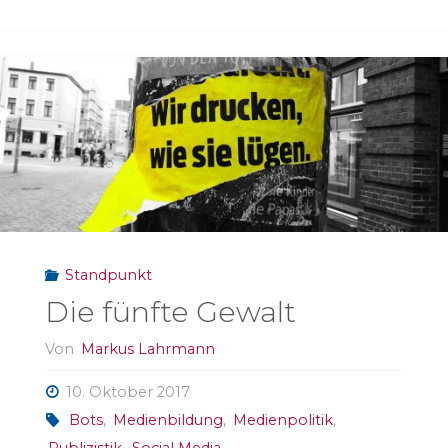
Standpunkt
Die fünfte Gewalt
Von
Markus Lahrmann
10. Oktober 2017
Bots
,
Medienbildung
,
Medienpolitik
,
Publizistik
,
Social Media