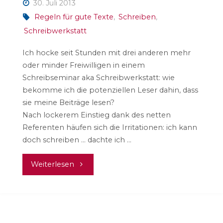
30. Juli 2013
Regeln für gute Texte
,
Schreiben
,
Schreibwerkstatt
Ich hocke seit Stunden mit drei anderen mehr
oder minder Freiwilligen in einem
Schreibseminar aka Schreibwerkstatt: wie
bekomme ich die potenziellen Leser dahin, dass
sie meine Beiträge lesen?
Nach lockerem Einstieg dank des netten
Referenten häufen sich die Irritationen: ich kann
doch schreiben … dachte ich …
"Schreiben
Weiterlesen
…
kann