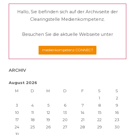
doch
Hallo, Sie befinden sich auf der Archivseite der
jedeR?!"
Clearingstelle Medienkompetenz.
Besuchen Sie die aktuelle Webseite unter
medienkompetenz CONNECT
ARCHIV
August 2026
M
D
M
D
F
S
S
1
2
3
4
5
6
7
8
9
10
11
12
13
14
15
16
17
18
19
20
21
22
23
24
25
26
27
28
29
30
31