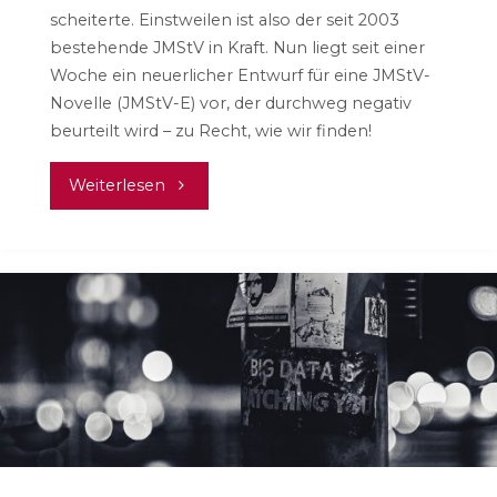
scheiterte. Einstweilen ist also der seit 2003
bestehende JMStV in Kraft. Nun liegt seit einer
Woche ein neuerlicher Entwurf für eine JMStV-
Novelle (JMStV-E) vor, der durchweg negativ
beurteilt wird – zu Recht, wie wir finden!
"JMStV
Weiterlesen
reloaded!?
Oder:
Was
soll
das?"