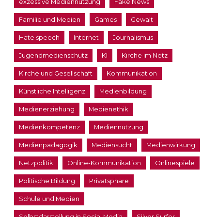
exzessive Mediennutzung
Fake News
Familie und Medien
Games
Gewalt
Hate speech
Internet
Journalismus
Jugendmedienschutz
KI
Kirche im Netz
Kirche und Gesellschaft
Kommunikation
Künstliche Intelligenz
Medienbildung
Medienerziehung
Medienethik
Medienkompetenz
Mediennutzung
Medienpädagogik
Mediensucht
Medienwirkung
Netzpolitik
Online-Kommunikation
Onlinespiele
Politische Bildung
Privatsphäre
Schule und Medien
Selbstdarstellung in Social Media
Silver Surfer