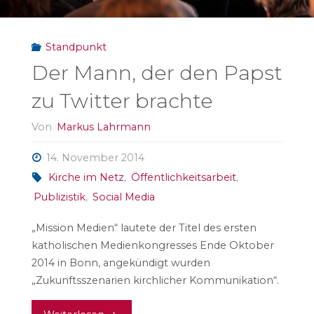
Standpunkt
Der Mann, der den Papst
zu Twitter brachte
Von
Markus Lahrmann
14. November 2014
Kirche im Netz
,
Öffentlichkeitsarbeit
,
Publizistik
,
Social Media
„Mission Medien“ lautete der Titel des ersten
katholischen Medienkongresses Ende Oktober
2014 in Bonn, angekündigt wurden
„Zukunftsszenarien kirchlicher Kommunikation“.
"Der