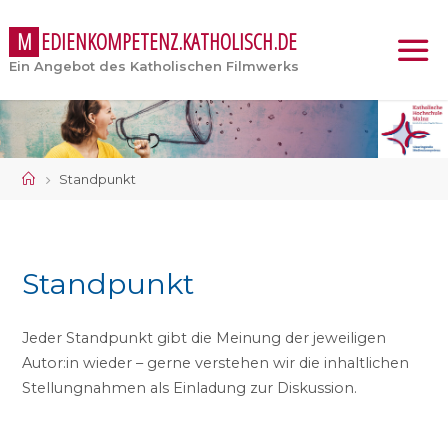
M
E
D
I
E
N
K
O
M
P
E
T
E
N
Z
.
K
A
T
H
O
L
I
S
C
H
.
D
E
Ein Angebot des Katholischen Filmwerks
Start
Standpunkt
Standpunkt
Jeder Standpunkt gibt die Meinung der jeweiligen
Autor:in wieder – gerne verstehen wir die inhaltlichen
Stellungnahmen als Einladung zur Diskussion.