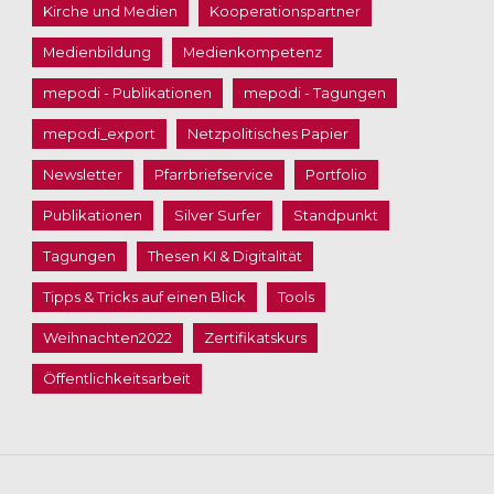
Kirche und Medien
Kooperationspartner
Medienbildung
Medienkompetenz
mepodi - Publikationen
mepodi - Tagungen
mepodi_export
Netzpolitisches Papier
Newsletter
Pfarrbriefservice
Portfolio
Publikationen
Silver Surfer
Standpunkt
Tagungen
Thesen KI & Digitalität
Tipps & Tricks auf einen Blick
Tools
Weihnachten2022
Zertifikatskurs
Öffentlichkeitsarbeit