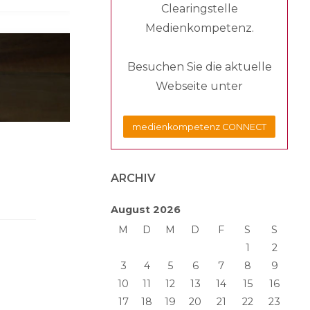
Clearingstelle
Medienkompetenz.
Besuchen Sie die aktuelle
Webseite unter
medienkompetenz CONNECT
ARCHIV
August 2026
M
D
M
D
F
S
S
1
2
3
4
5
6
7
8
9
10
11
12
13
14
15
16
17
18
19
20
21
22
23