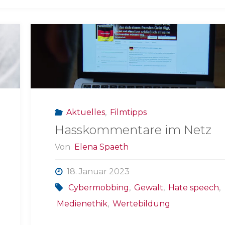
Aktuelles
,
Filmtipps
Hasskommentare im Netz
Von
Elena Spaeth
18. Januar 2023
Cybermobbing
,
Gewalt
,
Hate speech
,
Medienethik
,
Wertebildung