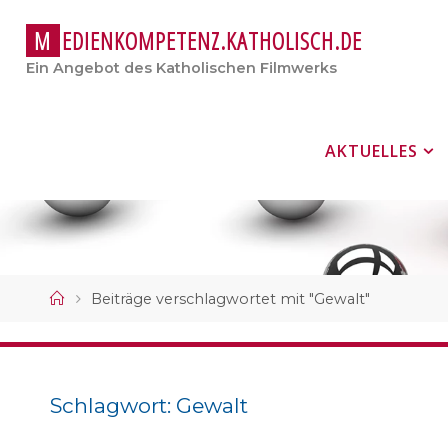
M
E
D
I
E
N
K
O
M
P
E
T
E
N
Z
.
K
A
T
H
O
L
I
S
C
H
.
D
E
Ein Angebot des Katholischen Filmwerks
Zum
AKTUELLES
Inhalt
springen
Start
Beiträge verschlagwortet mit "Gewalt"
Schlagwort:
Gewalt