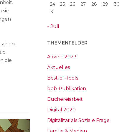
nheit.
24
25
26
27
28
29
30
 sie
31
ngen
« Juli
THEMENFELDER
nschen
eib
Advent2023
en die
Aktuelles
Best-of-Tools
bpb-Publikation
Büchereiarbeit
Digital 2020
Digitalität als Soziale Frage
Familie & Medien