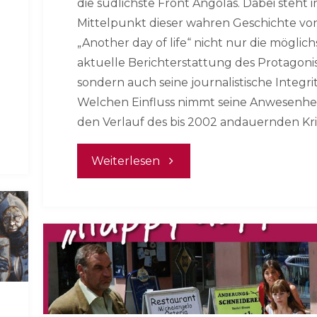
die südlichste Front Angolas. Dabei steht 
Mittelpunkt dieser wahren Geschichte vo
„Another day of life“ nicht nur die möglich
aktuelle Berichterstattung des Protagoni
sondern auch seine journalistische Integrit
Welchen Einfluss nimmt seine Anwesenhei
den Verlauf des bis 2002 andauernden Kr
"Another
Weiterlesen
Day
Of
Life"