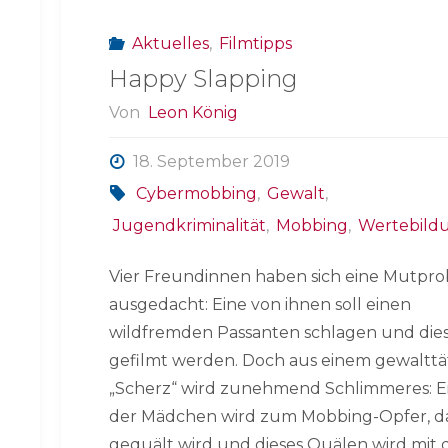
Aktuelles
,
Filmtipps
Happy Slapping
Von
Leon König
18. September 2019
Cybermobbing
,
Gewalt
,
Jugendkriminalität
,
Mobbing
,
Wertebild
Vier Freundinnen haben sich eine Mutpr
ausgedacht: Eine von ihnen soll einen
wildfremden Passanten schlagen und diese
gefilmt werden. Doch aus einem gewalttä
„Scherz“ wird zunehmend Schlimmeres: E
der Mädchen wird zum Mobbing-Opfer, d
gequält wird und dieses Quälen wird mit