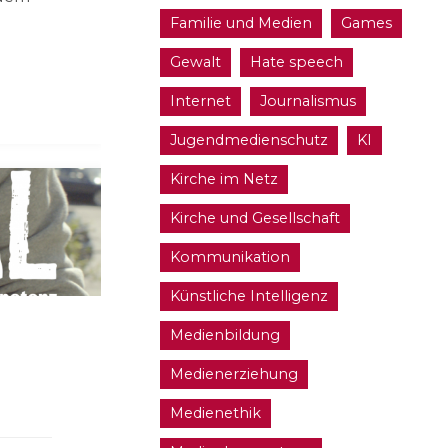
Familie und Medien
Games
Gewalt
Hate speech
Internet
Journalismus
Jugendmedienschutz
KI
Kirche im Netz
Kirche und Gesellschaft
Kommunikation
Künstliche Intelligenz
Medienbildung
Medienerziehung
Medienethik