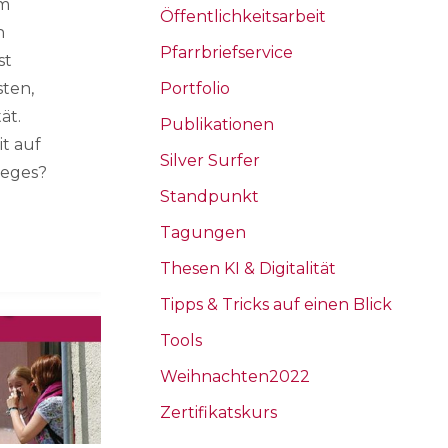
im
Öffentlichkeitsarbeit
n
Pfarrbriefservice
st
Portfolio
sten,
ät.
Publikationen
t auf
Silver Surfer
ieges?
Standpunkt
Tagungen
Thesen KI & Digitalität
Tipps & Tricks auf einen Blick
Tools
Weihnachten2022
Zertifikatskurs