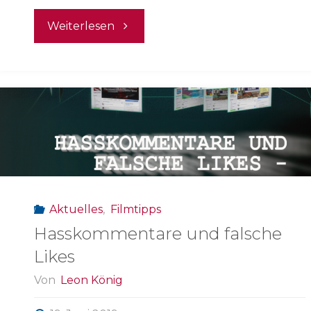
"Nothing
Weiterlesen
Happens"
Aktuelles
,
Filmtipps
Hasskommentare und falsche
Likes
Von
Leon König