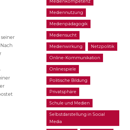
Medienkompetenz
Mediennutzung
Medienpädagogik
Mediensucht
 seiner
. Nach
Medienwirkung
Netzpolitik
r
Online-Kommunikation
Onlinespiele
-
einer
Politische Bildung
er
Privatsphäre
postet
Schule und Medien
Selbstdarstellung in Social
Media