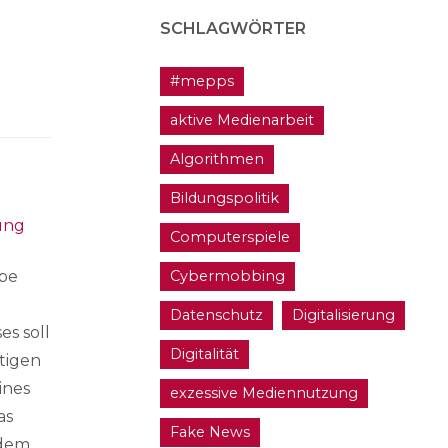
SCHLAGWÖRTER
#mepps
aktive Medienarbeit
Algorithmen
Bildungspolitik
ung
Computerspiele
Cybermobbing
obe
Datenschutz
Digitalisierung
s soll
Digitalität
tigen
ines
exzessive Mediennutzung
as
Fake News
 dem