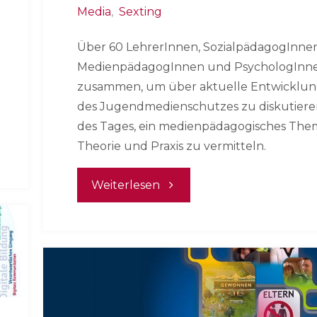
Media
,
Sexting
Über 60 LehrerInnen, SozialpädagogInnen
MedienpädagogInnen und PsychologInn
zusammen, um über aktuelle Entwicklu
des Jugendmedienschutzes zu diskutieren
des Tages, ein medienpädagogisches The
Theorie und Praxis zu vermitteln.
"Jugendmedienschutz
Weiterlesen
–
was
geht