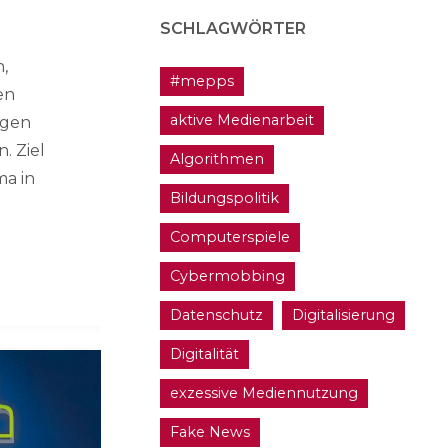
SCHLAGWÖRTER
,
#mepps
en
aktive Medienarbeit
ngen
. Ziel
Algorithmen
ma in
Bildungspolitik
Computerspiele
Cybermobbing
Datenschutz
Digitalisierung
Digitalität
exzessive Mediennutzung
Fake News