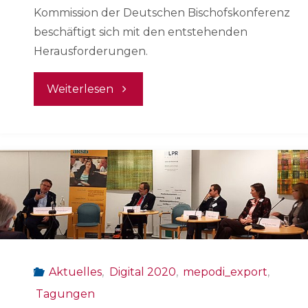
Kommission der Deutschen Bischofskonferenz
beschäftigt sich mit den entstehenden
Herausforderungen.
"Netzpolitisches
Weiterlesen
Papier
der
Deutschen
Bischofskonferenz"
Aktuelles
,
Digital 2020
,
mepodi_export
,
Tagungen