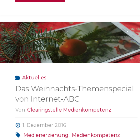
Studie
2016:
Alle
nutzen
Smartphones
Aktuelles
–
Das Weihnachts-Themenspecial
von Internet-ABC
aber
Von
Clearingstelle Medienkompetenz
nicht
1. Dezember 2016
in
Medienerziehung
,
Medienkompetenz