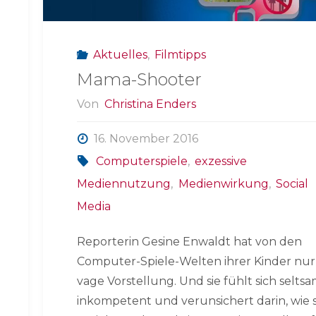
mich
das
Aktuelles
,
Filmtipps
an?"
Mama-Shooter
Von
Christina Enders
16. November 2016
Computerspiele
,
exzessive
Mediennutzung
,
Medienwirkung
,
Social
Media
Reporterin Gesine Enwaldt hat von den
Computer-Spiele-Welten ihrer Kinder nur
vage Vorstellung. Und sie fühlt sich selts
inkompetent und verunsichert darin, wie s