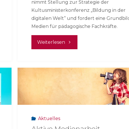
nimmt Stellung zur Strategie der
Kultusministerkonferenz „Bildung in der
digitalen Welt“ und fordert eine Grundbi
Medien für pädagogische Fachkräfte.
"KBoM
Weiterlesen
begrüßt
KMK-
Strategie"
Aktuelles
Aktive Medienarbeit –