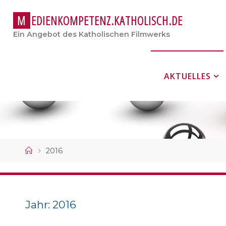
M
E
D
I
E
N
K
O
M
P
E
T
E
N
Z
.
K
A
T
H
O
L
I
S
C
H
.
D
E
Ein Angebot des Katholischen Filmwerks
Zum
AKTUELLES
Inhalt
springen
Start
2016
Jahr:
2016