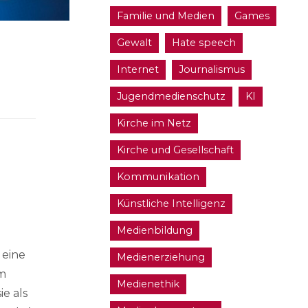
Familie und Medien
Games
Gewalt
Hate speech
Internet
Journalismus
Jugendmedienschutz
KI
Kirche im Netz
Kirche und Gesellschaft
Kommunikation
Künstliche Intelligenz
Medienbildung
 eine
Medienerziehung
am
Medienethik
ie als