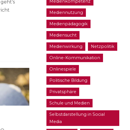
Medienkompetenz
 geht’s
icht
Mediennutzung
h
Medienpädagogik
Mediensucht
Medienwirkung
Netzpolitik
Online-Kommunikation
Onlinespiele
Politische Bildung
Privatsphäre
Schule und Medien
Selbstdarstellung in Social
Media
ne