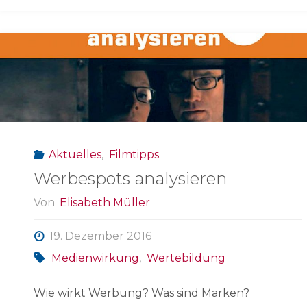
Aktuelles
,
Filmtipps
Werbespots analysieren
Von
Elisabeth Müller
19. Dezember 2016
Medienwirkung
,
Wertebildung
Wie wirkt Werbung? Was sind Marken?