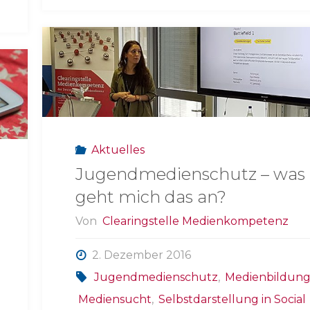
–
Königsweg
der
Medienpädagogik"
Aktuelles
Jugendmedienschutz – was
geht mich das an?
Von
Clearingstelle Medienkompetenz
2. Dezember 2016
Jugendmedienschutz
,
Medienbildun
Mediensucht
,
Selbstdarstellung in Social