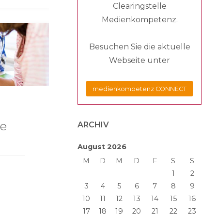
Clearingstelle
Medienkompetenz.
Besuchen Sie die aktuelle
Webseite unter
medienkompetenz CONNECT
ie
ARCHIV
August 2026
M
D
M
D
F
S
S
1
2
3
4
5
6
7
8
9
10
11
12
13
14
15
16
17
18
19
20
21
22
23