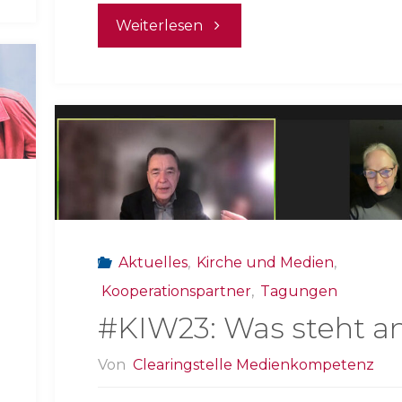
"Woche
Weiterlesen
der
Medienkompetenz
in
Rheinland-
Pfalz"
Aktuelles
,
Kirche und Medien
,
Kooperationspartner
,
Tagungen
#KIW23: Was steht a
Von
Clearingstelle Medienkompetenz