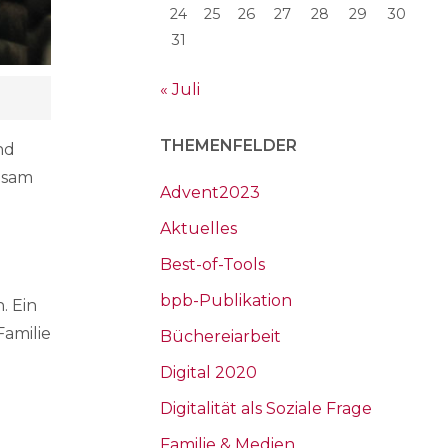
24
25
26
27
28
29
30
31
« Juli
THEMENFELDER
nd
nsam
Advent2023
Aktuelles
Best-of-Tools
bpb-Publikation
. Ein
amilie
Büchereiarbeit
Digital 2020
Digitalität als Soziale Frage
Familie & Medien