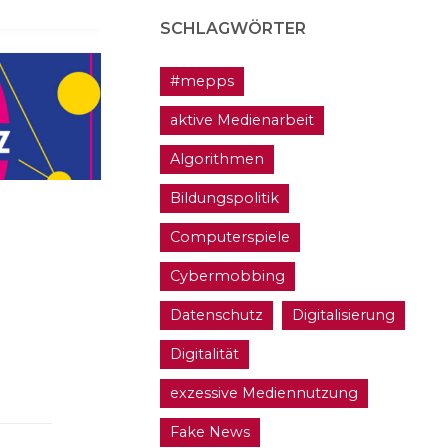
SCHLAGWÖRTER
#mepps
aktive Medienarbeit
Algorithmen
Bildungspolitik
Computerspiele
Cybermobbing
n
Datenschutz
Digitalisierung
Digitalität
exzessive Mediennutzung
Fake News