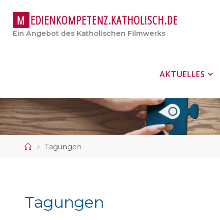
M
E
D
I
E
N
K
O
M
P
E
T
E
N
Z
.
K
A
T
H
O
L
I
S
C
H
.
D
E
Ein Angebot des Katholischen Filmwerks
Zum
AKTUELLES
Inhalt
springen
Start
Tagungen
Tagungen