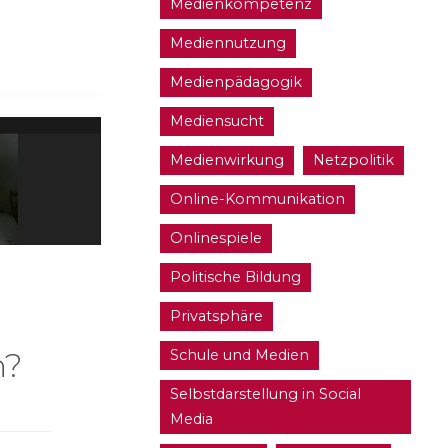
Medienkompetenz
Mediennutzung
Medienpädagogik
Mediensucht
Medienwirkung
Netzpolitik
Online-Kommunikation
Onlinespiele
Politische Bildung
Privatsphäre
Schule und Medien
n?
Selbstdarstellung in Social
Media