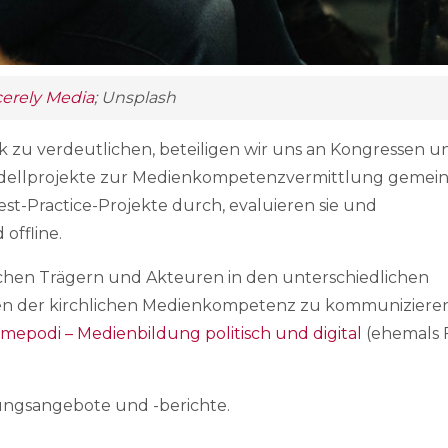
cerely Media
; Unsplash
zu verdeutlichen, beteiligen wir uns an Kongressen u
odellprojekte zur Medienkompetenzvermittlung gemei
est-Practice-Projekte durch, evaluieren sie und
offline.
ichen Trägern und Akteuren in den unterschiedlichen
rcen der kirchlichen Medienkompetenz zu kommunizieren
mepodi – Medienbildung politisch und digital
(ehemals F
ungsangebote und -berichte.