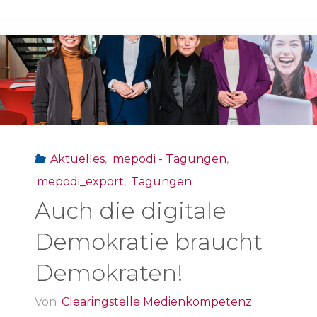
40.
Forum
Kommunikationskultur"
Aktuelles
,
mepodi - Tagungen
,
mepodi_export
,
Tagungen
Auch die digitale
Demokratie braucht
Demokraten!
Von
Clearingstelle Medienkompetenz