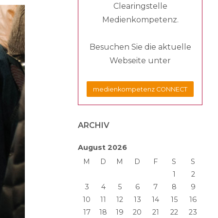
Clearingstelle
Medienkompetenz.
Besuchen Sie die aktuelle
Webseite unter
medienkompetenz CONNECT
ARCHIV
August 2026
M
D
M
D
F
S
S
1
2
3
4
5
6
7
8
9
10
11
12
13
14
15
16
17
18
19
20
21
22
23