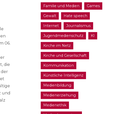
Familie und Medien
Games
Gewalt
Hate speech
Internet
Journalismus
le
Jugendmedienschutz
KI
ien
am 06.
Kirche im Netz
Kirche und Gesellschaft
der
, die
Kommunikation
 der
Künstliche Intelligenz
tet
Medienbildung
ältige
z und
Medienerziehung
alz
Medienethik