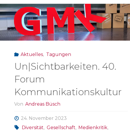
und
Soziale
Arbeit“"
Aktuelles
,
Tagungen
Un|Sichtbarkeiten. 40.
Forum
Kommunikationskultur
Von
Andreas Büsch
24. November 2023
Diversität
,
Gesellschaft
,
Medienkritik
,