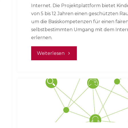
Internet. Die Projektplattform bietet Kin
von 5 bis 12 Jahren einen geschützten Ra
um die Basiskompetenzen für einen faire
selbstbestimmten Umgang mit dem Inter
erlernen.
"20
Weiterlesen
Jahre
Internet-
ABC:
Kinder
sicher