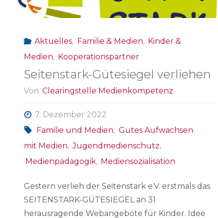
im
Fernsehen"
Aktuelles
,
Familie & Medien
,
Kinder &
Medien
,
Kooperationspartner
Seitenstark-Gütesiegel verliehen
Von
Clearingstelle Medienkompetenz
7. Dezember 2022
Familie und Medien
,
Gutes Aufwachsen
mit Medien
,
Jugendmedienschutz
,
Medienpädagogik
,
Mediensozialisation
Gestern verlieh der Seitenstark e.V. erstmals das
SEITENSTARK-GÜTESIEGEL an 31
herausragende Webangebote für Kinder. Idee