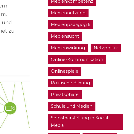
Medienkompetenz
dern
Mediennutzung
um,
n und
Medienpädagogik
net zu
Mediensucht
Medienwirkung
Netzpolitik
Online-Kommunikation
Onlinespiele
Politische Bildung
Privatsphäre
Schule und Medien
Selbstdarstellung in Social
Media