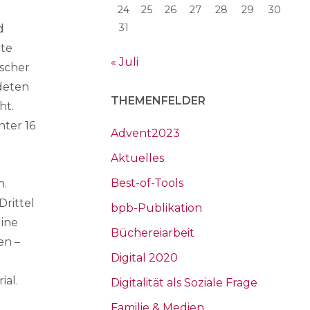
24
25
26
27
28
29
30
31
d
ute
« Juli
scher
deten
THEMENFELDER
ht.
nter 16
Advent2023
Aktuelles
Best-of-Tools
n.
Drittel
bpb-Publikation
line
Büchereiarbeit
en –
Digital 2020
ial.
Digitalität als Soziale Frage
Familie & Medien