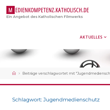
M
E
D
I
E
N
K
O
M
P
E
T
E
N
Z
.
K
A
T
H
O
L
I
S
C
H
.
D
E
Ein Angebot des Katholischen Filmwerks
Zum
AKTUELLES
Inhalt
springen
Start
Beiträge verschlagwortet mit "Jugendmediensch
Schlagwort:
Jugendmedienschutz