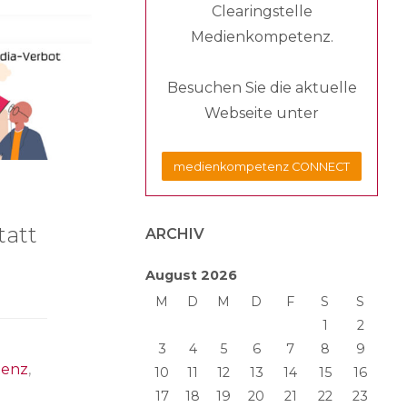
Clearingstelle
Medienkompetenz.
Besuchen Sie die aktuelle
Webseite unter
medienkompetenz CONNECT
tatt
ARCHIV
August 2026
M
D
M
D
F
S
S
1
2
3
4
5
6
7
8
9
tenz
,
10
11
12
13
14
15
16
17
18
19
20
21
22
23