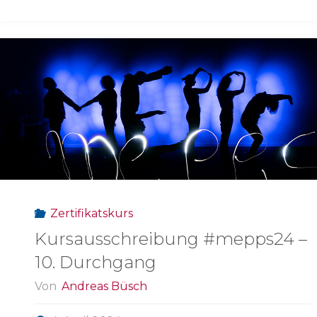
2025
an
wissenschaftlichen
Nachwuchs
verliehen"
Zertifikatskurs
Kursausschreibung #mepps24 –
10. Durchgang
Von
Andreas Büsch