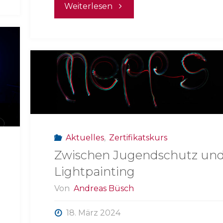
"Medienkompetenz
Weiterlesen
fördern
statt
soziale
Medien
verbieten"
Aktuelles
,
Zertifikatskurs
Zwischen Jugendschutz un
Lightpainting
Von
Andreas Büsch
18. März 2024