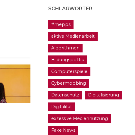
SCHLAGWÖRTER
#mepps
aktive Medienarbeit
Algorithmen
Bildungspolitik
Computerspiele
Cybermobbing
Datenschutz
Digitalisierung
Digitalität
exzessive Mediennutzung
Fake News