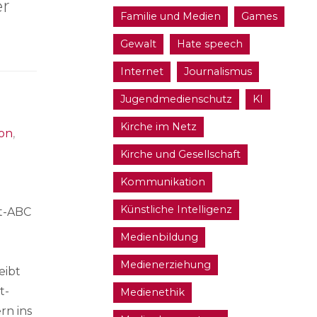
er
Familie und Medien
Games
Gewalt
Hate speech
Internet
Journalismus
Jugendmedienschutz
KI
Kirche im Netz
on
,
Kirche und Gesellschaft
Kommunikation
Künstliche Intelligenz
et-ABC
Medienbildung
Medienerziehung
eibt
t-
Medienethik
rn ins