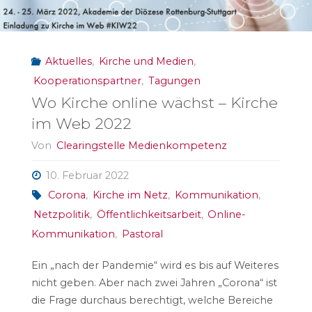
Fachtagung
mepodi
Aktuelles
,
Kirche und Medien
,
2022"
Kooperationspartner
,
Tagungen
Wo Kirche online wächst – Kirche
im Web 2022
Von
Clearingstelle Medienkompetenz
10. Februar 2022
Corona
,
Kirche im Netz
,
Kommunikation
,
Netzpolitik
,
Öffentlichkeitsarbeit
,
Online-
Kommunikation
,
Pastoral
Ein „nach der Pandemie“ wird es bis auf Weiteres
nicht geben. Aber nach zwei Jahren „Corona“ ist
die Frage durchaus berechtigt, welche Bereiche