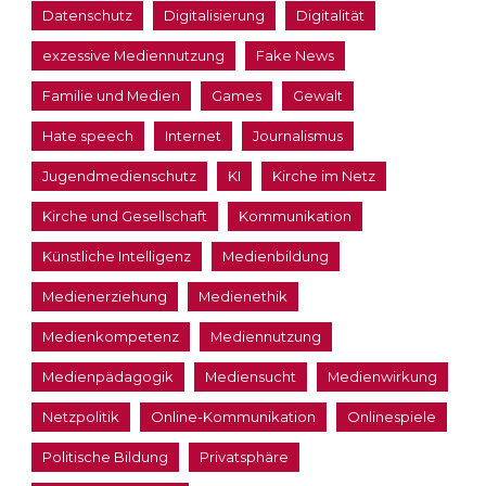
Datenschutz
Digitalisierung
Digitalität
exzessive Mediennutzung
Fake News
Familie und Medien
Games
Gewalt
Hate speech
Internet
Journalismus
Jugendmedienschutz
KI
Kirche im Netz
Kirche und Gesellschaft
Kommunikation
Künstliche Intelligenz
Medienbildung
Medienerziehung
Medienethik
Medienkompetenz
Mediennutzung
Medienpädagogik
Mediensucht
Medienwirkung
Netzpolitik
Online-Kommunikation
Onlinespiele
Politische Bildung
Privatsphäre