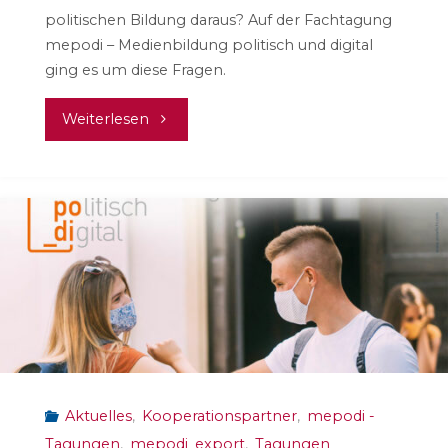
politischen Bildung daraus? Auf der Fachtagung
mepodi – Medienbildung politisch und digital
ging es um diese Fragen.
"mepodi:
Weiterlesen
Politische
Bildung
und
Medienbildung
„nach
Corona“"
Aktuelles
,
Kooperationspartner
,
mepodi -
Tagungen
,
mepodi_export
,
Tagungen