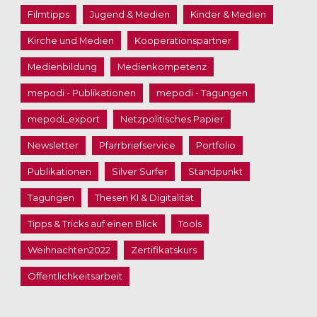
Filmtipps
Jugend & Medien
Kinder & Medien
Kirche und Medien
Kooperationspartner
Medienbildung
Medienkompetenz
mepodi - Publikationen
mepodi - Tagungen
mepodi_export
Netzpolitisches Papier
Newsletter
Pfarrbriefservice
Portfolio
Publikationen
Silver Surfer
Standpunkt
Tagungen
Thesen KI & Digitalität
Tipps & Tricks auf einen Blick
Tools
Weihnachten2022
Zertifikatskurs
Öffentlichkeitsarbeit