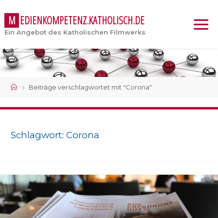
M
E
D
I
E
N
K
O
M
P
E
T
E
N
Z
.
K
A
T
H
O
L
I
S
C
H
.
D
E
Ein Angebot des Katholischen Filmwerks
Start
Beiträge verschlagwortet mit "Corona"
Schlagwort:
Corona