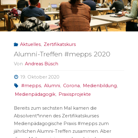
und
Beleidigungen
im
Aktuelles
,
Zertifikatskurs
Netz"
Alumni-Treffen #mepps 2020
Von
Andreas Büsch
19. Oktober 2020
#mepps
,
Alumni
,
Corona
,
Medienbildung
,
Medienpädagogik
,
Praxisprojekte
Bereits zum sechsten Mal kamen die
Absolvent*innen des Zertifikatskurses
Medienpädagogische Praxis #mepps zum
jährlichen Alumni-Treffen zusammen. Aber