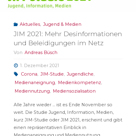
im
Aktuelles
,
Jugend & Medien
Web
JIM 2021: Mehr Desinformationen
2022"
und Beleidigungen im Netz
Von
Andreas Büsch
1. Dezember 2021
Corona
,
JIM-Studie
,
Jugendliche
,
Medienaneignung
,
Medienkompetenz
,
Mediennutzung
,
Mediensozialisation
Alle Jahre wieder … ist es Ende November so
weit. Die Studie Jugend, Information, Medien,
kurz JIM-Studie oder JIM 2021, erscheint und gibt
einen repräsentativen Einblick in
Medienaneignung und Mediennutzung