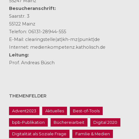
55247 Mainz
Besucheranschrift:
Saarstr. 3
55122 Mainz
Telefon: 06131-28944-555
E-Mail: clearingstelle(at)kh-mz(punkt)de
Internet: medienkompetenz.katholisch.de
Leitung:
Prof. Andreas Büsch
THEMENFELDER
Advent2023
Aktuelles
Best-of-Tools
bpb-Publikation
Büchereiarbeit
Digital 2020
Digitalität als Soziale Frage
Familie & Medien