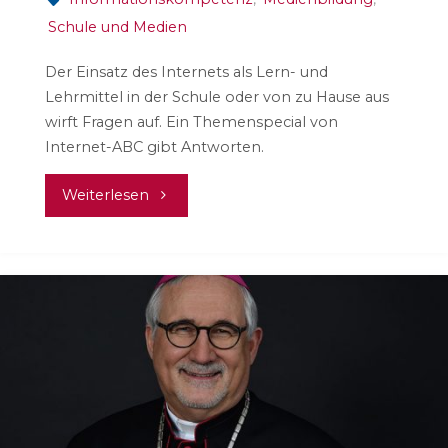
Schule und Medien
Der Einsatz des Internets als Lern- und
Lehrmittel in der Schule oder von zu Hause aus
wirft Fragen auf. Ein Themenspecial von
Internet-ABC gibt Antworten.
"Hausaufgaben
Weiterlesen
erledigen
mit
dem
Internet"