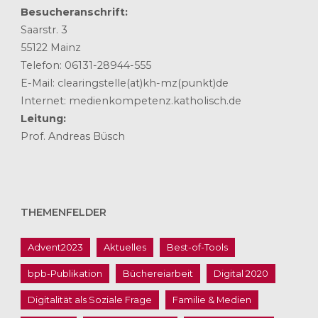
Besucheranschrift:
Saarstr. 3
55122 Mainz
Telefon: 06131-28944-555
E-Mail: clearingstelle(at)kh-mz(punkt)de
Internet: medienkompetenz.katholisch.de
Leitung:
Prof. Andreas Büsch
THEMENFELDER
Advent2023
Aktuelles
Best-of-Tools
bpb-Publikation
Büchereiarbeit
Digital 2020
Digitalität als Soziale Frage
Familie & Medien