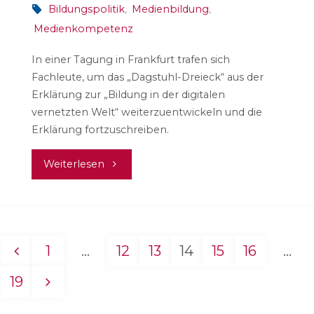
Bildungspolitik
,
Medienbildung
,
Medienkompetenz
In einer Tagung in Frankfurt trafen sich
Fachleute, um das „Dagstuhl-Dreieck“ aus der
Erklärung zur „Bildung in der digitalen
vernetzten Welt“ weiterzuentwickeln und die
Erklärung fortzuschreiben.
"Dagstuhl
Weiterlesen
in
Progress:
1
…
12
13
14
15
16
…
Weiterentwicklung
Seitennummerierung
19
des
der
„Dreiecks“"