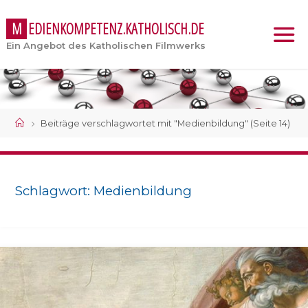
M
E
D
I
E
N
K
O
M
P
E
T
E
N
Z
.
K
A
T
H
O
L
I
S
C
H
.
D
E
Ein Angebot des Katholischen Filmwerks
Start
Beiträge verschlagwortet mit "Medienbildung"
(Seite 14)
Schlagwort:
Medienbildung