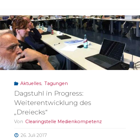
–
kein
Spaß!"
Aktuelles
,
Tagungen
Dagstuhl in Progress:
Weiterentwicklung des
„Dreiecks“
Von
Clearingstelle Medienkompetenz
26. Juli 2017