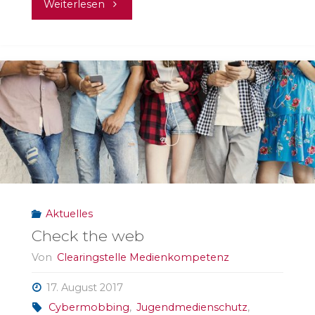
"Im
Weiterlesen
Interview:
Bischof
Dr.
Gebhard
Fürst"
Aktuelles
Check the web
Von
Clearingstelle Medienkompetenz
17. August 2017
Cybermobbing
,
Jugendmedienschutz
,