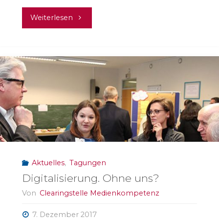
"Ab
Weiterlesen
in’s
Netz?
Aber
sicher!"
Aktuelles
,
Tagungen
Digitalisierung. Ohne uns?
Von
Clearingstelle Medienkompetenz
7. Dezember 2017