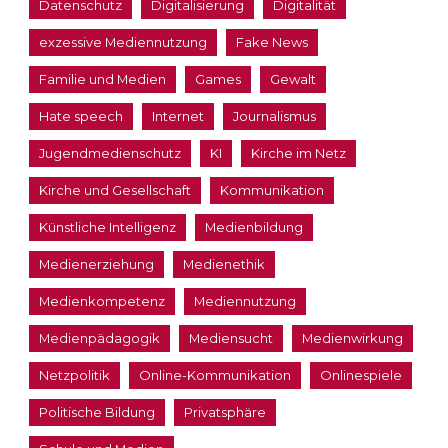
Datenschutz
Digitalisierung
Digitalität
exzessive Mediennutzung
Fake News
Familie und Medien
Games
Gewalt
Hate speech
Internet
Journalismus
Jugendmedienschutz
KI
Kirche im Netz
Kirche und Gesellschaft
Kommunikation
Künstliche Intelligenz
Medienbildung
Medienerziehung
Medienethik
Medienkompetenz
Mediennutzung
Medienpädagogik
Mediensucht
Medienwirkung
Netzpolitik
Online-Kommunikation
Onlinespiele
Politische Bildung
Privatsphäre