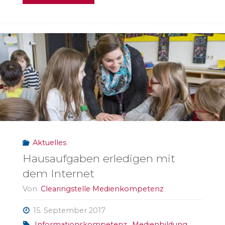
Medien
in
der
Familie"
Aktuelles
Hausaufgaben erledigen mit
dem Internet
Von
Clearingstelle Medienkompetenz
15. September 2017
Informationskompetenz
,
Medienbildung
,