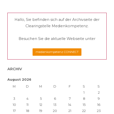
Beiträge
Hallo, Sie befinden sich auf der Archivseite der
Clearingstelle Medienkompetenz.
Besuchen Sie die aktuelle Webseite unter
medienkompetenz CONNECT
ARCHIV
August 2026
M
D
M
D
F
S
S
1
2
3
4
5
6
7
8
9
10
11
12
13
14
15
16
17
18
19
20
21
22
23