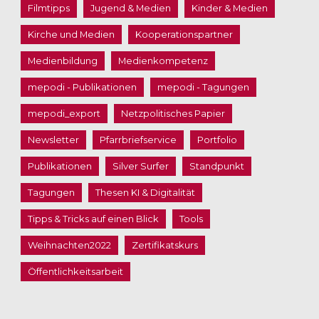
Filmtipps
Jugend & Medien
Kinder & Medien
Kirche und Medien
Kooperationspartner
Medienbildung
Medienkompetenz
mepodi - Publikationen
mepodi - Tagungen
mepodi_export
Netzpolitisches Papier
Newsletter
Pfarrbriefservice
Portfolio
Publikationen
Silver Surfer
Standpunkt
Tagungen
Thesen KI & Digitalität
Tipps & Tricks auf einen Blick
Tools
Weihnachten2022
Zertifikatskurs
Öffentlichkeitsarbeit