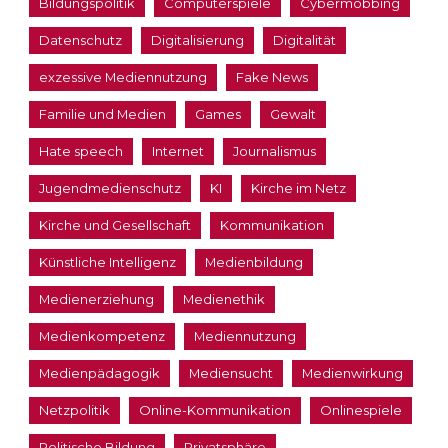
Bildungspolitik
Computerspiele
Cybermobbing
Datenschutz
Digitalisierung
Digitalität
exzessive Mediennutzung
Fake News
Familie und Medien
Games
Gewalt
Hate speech
Internet
Journalismus
Jugendmedienschutz
KI
Kirche im Netz
Kirche und Gesellschaft
Kommunikation
Künstliche Intelligenz
Medienbildung
Medienerziehung
Medienethik
Medienkompetenz
Mediennutzung
Medienpädagogik
Mediensucht
Medienwirkung
Netzpolitik
Online-Kommunikation
Onlinespiele
Politische Bildung
Privatsphäre