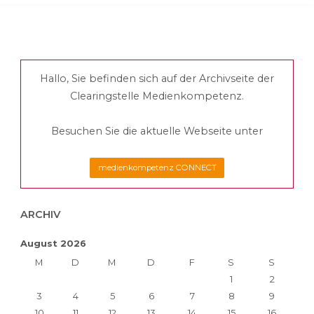
Hallo, Sie befinden sich auf der Archivseite der
Clearingstelle Medienkompetenz.
Besuchen Sie die aktuelle Webseite unter
medienkompetenz CONNECT
ARCHIV
August 2026
M
D
M
D
F
S
S
1
2
3
4
5
6
7
8
9
10
11
12
13
14
15
16