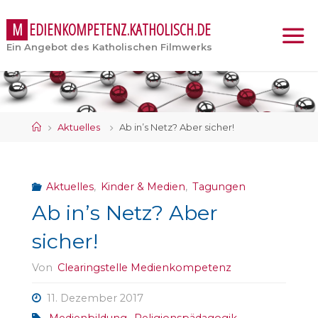
M
E
D
I
E
N
K
O
M
P
E
T
E
N
Z
.
K
A
T
H
O
L
I
S
C
H
.
D
E
Ein Angebot des Katholischen Filmwerks
Start
Aktuelles
Ab in’s Netz? Aber sicher!
Aktuelles
,
Kinder & Medien
,
Tagungen
Ab in’s Netz? Aber
sicher!
Von
Clearingstelle Medienkompetenz
11. Dezember 2017