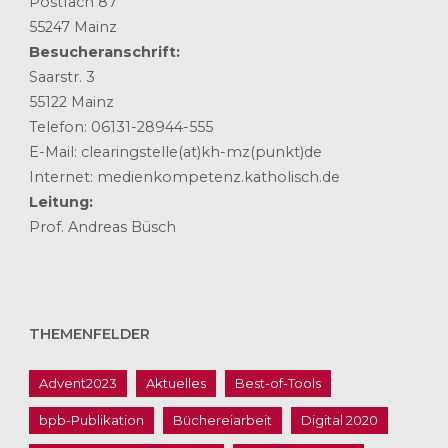
Postfach 87
55247 Mainz
Besucheranschrift:
Saarstr. 3
55122 Mainz
Telefon: 06131-28944-555
E-Mail: clearingstelle(at)kh-mz(punkt)de
Internet: medienkompetenz.katholisch.de
Leitung:
Prof. Andreas Büsch
THEMENFELDER
Advent2023
Aktuelles
Best-of-Tools
bpb-Publikation
Büchereiarbeit
Digital 2020