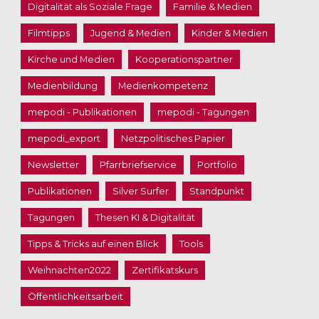
Digitalität als Soziale Frage
Familie & Medien
Filmtipps
Jugend & Medien
Kinder & Medien
Kirche und Medien
Kooperationspartner
Medienbildung
Medienkompetenz
mepodi - Publikationen
mepodi - Tagungen
mepodi_export
Netzpolitisches Papier
Newsletter
Pfarrbriefservice
Portfolio
Publikationen
Silver Surfer
Standpunkt
Tagungen
Thesen KI & Digitalität
Tipps & Tricks auf einen Blick
Tools
Weihnachten2022
Zertifikatskurs
Öffentlichkeitsarbeit