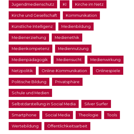
Jugendmedienschutz
KI
Kirche im Netz
Kirche und Gesellschaft
Kommunikation
Künstliche Intelligenz
Medienbildung
Medienerziehung
Medienethik
Medienkompetenz
Mediennutzung
Medienpädagogik
Mediensucht
Medienwirkung
Netzpolitik
Online-Kommunikation
Onlinespiele
Politische Bildung
Privatsphäre
Schule und Medien
Selbstdarstellung in Social Media
Silver Surfer
Smartphone
Social Media
Theologie
Tools
Wertebildung
Öffentlichkeitsarbeit