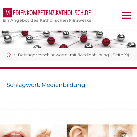
M
E
D
I
E
N
K
O
M
P
E
T
E
N
Z
.
K
A
T
H
O
L
I
S
C
H
.
D
E
Ein Angebot des Katholischen Filmwerks
Start
Beiträge verschlagwortet mit "Medienbildung"
(Seite 19)
Schlagwort:
Medienbildung