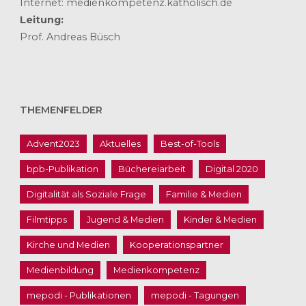
Internet: medienkompetenz.katholisch.de
Leitung:
Prof. Andreas Büsch
THEMENFELDER
Advent2023
Aktuelles
Best-of-Tools
bpb-Publikation
Büchereiarbeit
Digital 2020
Digitalität als Soziale Frage
Familie & Medien
Filmtipps
Jugend & Medien
Kinder & Medien
Kirche und Medien
Kooperationspartner
Medienbildung
Medienkompetenz
mepodi - Publikationen
mepodi - Tagungen