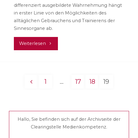
differenziert ausgebildete Wahrnehmung hängt
in erster Linie von den Möglichkeiten des
alltäglichen Gebrauchens und Trainierens der
Sinnesorgane ab.
"Medienerziehung
Weiterlesen
heißt
Wahrnehmungserziehung"
1
…
17
18
19
Seitennummerierung
der
Hallo, Sie befinden sich auf der Archivseite der
Beiträge
Clearingstelle Medienkompetenz.