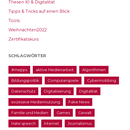
Thesen KI & Digitalität
Tipps & Tricks auf einen Blick
Tools
Weihnachten2022
Zertifikatskurs
SCHLAGWÖRTER
#mepps
aktive Medienarbeit
Algorithmen
Bildungspolitik
Computerspiele
Cybermobbing
Datenschutz
Digitalisierung
Digitalität
exzessive Mediennutzung
Fake News
Familie und Medien
Games
Gewalt
Hate speech
Internet
Journalismus