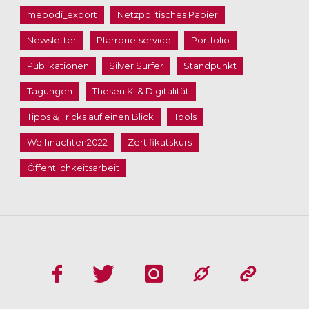
mepodi_export
Netzpolitisches Papier
Newsletter
Pfarrbriefservice
Portfolio
Publikationen
Silver Surfer
Standpunkt
Tagungen
Thesen KI & Digitalität
Tipps & Tricks auf einen Blick
Tools
Weihnachten2022
Zertifikatskurs
Öffentlichkeitsarbeit