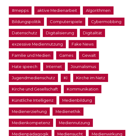
#mepps
aktive Medienarbeit
Algorithmen
Bildungspolitik
Computerspiele
Cybermobbing
Datenschutz
Digitalisierung
Digitalität
exzessive Mediennutzung
Fake News
Familie und Medien
Games
Gewalt
Hate speech
Internet
Journalismus
Jugendmedienschutz
KI
Kirche im Netz
Kirche und Gesellschaft
Kommunikation
Künstliche Intelligenz
Medienbildung
Medienerziehung
Medienethik
Medienkompetenz
Mediennutzung
Medienpädagogik
Mediensucht
Medienwirkung