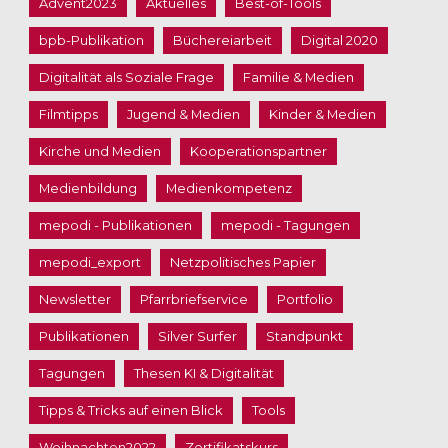
Advent2023
Aktuelles
Best-of-Tools
bpb-Publikation
Büchereiarbeit
Digital 2020
Digitalität als Soziale Frage
Familie & Medien
Filmtipps
Jugend & Medien
Kinder & Medien
Kirche und Medien
Kooperationspartner
Medienbildung
Medienkompetenz
mepodi - Publikationen
mepodi - Tagungen
mepodi_export
Netzpolitisches Papier
Newsletter
Pfarrbriefservice
Portfolio
Publikationen
Silver Surfer
Standpunkt
Tagungen
Thesen KI & Digitalität
Tipps & Tricks auf einen Blick
Tools
Weihnachten2022
Zertifikatskurs