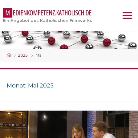
M
E
D
I
E
N
K
O
M
P
E
T
E
N
Z
.
K
A
T
H
O
L
I
S
C
H
.
D
E
Ein Angebot des Katholischen Filmwerks
Start
2025
Mai
Monat:
Mai 2025