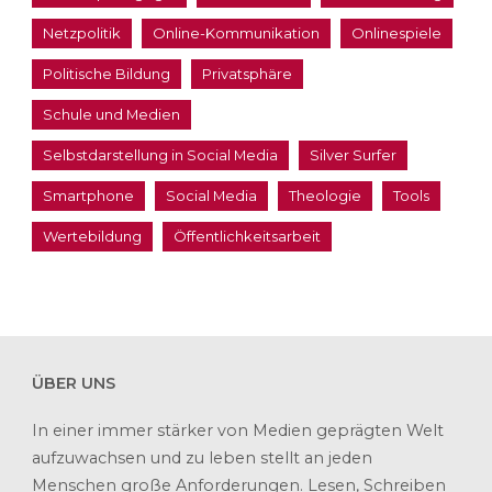
Netzpolitik
Online-Kommunikation
Onlinespiele
Politische Bildung
Privatsphäre
Schule und Medien
Selbstdarstellung in Social Media
Silver Surfer
Smartphone
Social Media
Theologie
Tools
Wertebildung
Öffentlichkeitsarbeit
ÜBER UNS
In einer immer stärker von Medien geprägten Welt
aufzuwachsen und zu leben stellt an jeden
Menschen große Anforderungen. Lesen, Schreiben