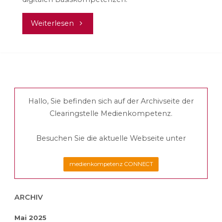
"Woran
Weiterlesen
wir
gerade
arbeiten
Hallo, Sie befinden sich auf der Archivseite der
–
Clearingstelle Medienkompetenz.
Mai
Besuchen Sie die aktuelle Webseite unter
2025"
medienkompetenz CONNECT
ARCHIV
Mai 2025