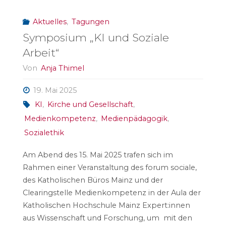
für
Aktuelles
,
Tagungen
die
Symposium „KI und Soziale
Demokratie
Arbeit“
so
Von
Anja Thimel
wichtig
19. Mai 2025
KI
,
Kirche und Gesellschaft
,
ist"
Medienkompetenz
,
Medienpädagogik
,
Sozialethik
Am Abend des 15. Mai 2025 trafen sich im
Rahmen einer Veranstaltung des forum sociale,
des Katholischen Büros Mainz und der
Clearingstelle Medienkompetenz in der Aula der
Katholischen Hochschule Mainz Expert:innen
aus Wissenschaft und Forschung, um mit den