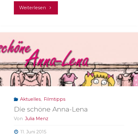
"Medienpädagogik
Weiterlesen
ist
genauso
wichtig
wie
Sportvereine"
Aktuelles
,
Filmtipps
Die schöne Anna-Lena
Von
Julia Menz
11. Juni 2015