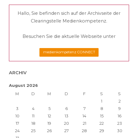
der
Silver
Hallo, Sie befinden sich auf der Archivseite der
Beiträge
Surfer"
Clearingstelle Medienkompetenz.
Besuchen Sie die aktuelle Webseite unter
medienkompetenz CONNECT
ARCHIV
August 2026
M
D
M
D
F
S
S
1
2
3
4
5
6
7
8
9
10
11
12
13
14
15
16
17
18
19
20
21
22
23
24
25
26
27
28
29
30