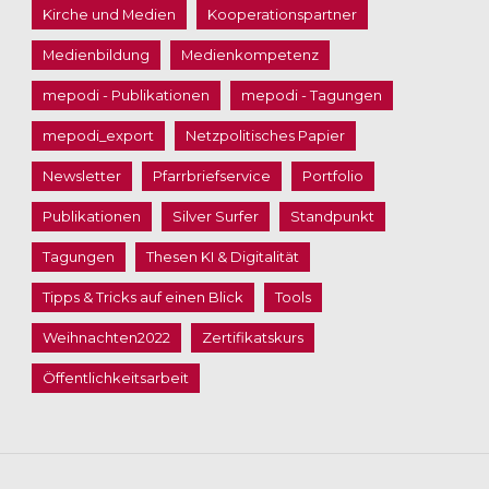
Kirche und Medien
Kooperationspartner
Medienbildung
Medienkompetenz
mepodi - Publikationen
mepodi - Tagungen
mepodi_export
Netzpolitisches Papier
Newsletter
Pfarrbriefservice
Portfolio
Publikationen
Silver Surfer
Standpunkt
Tagungen
Thesen KI & Digitalität
Tipps & Tricks auf einen Blick
Tools
Weihnachten2022
Zertifikatskurs
Öffentlichkeitsarbeit