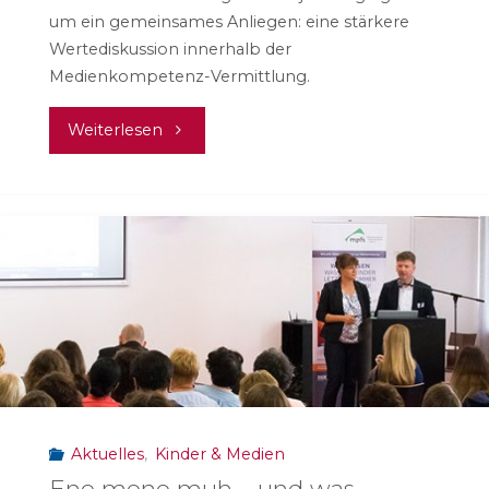
um ein gemeinsames Anliegen: eine stärkere
Wertediskussion innerhalb der
Medienkompetenz-Vermittlung.
"Werte
Weiterlesen
und
Haltungen
thematisieren"
Aktuelles
,
Kinder & Medien
Ene mene muh – und was