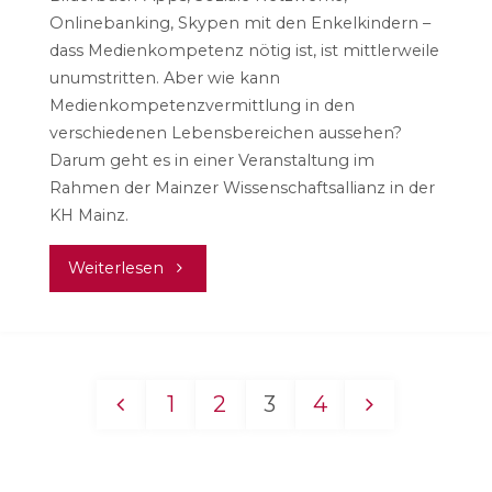
Onlinebanking, Skypen mit den Enkelkindern –
dass Medienkompetenz nötig ist, ist mittlerweile
unumstritten. Aber wie kann
Medienkompetenzvermittlung in den
verschiedenen Lebensbereichen aussehen?
Darum geht es in einer Veranstaltung im
Rahmen der Mainzer Wissenschaftsallianz in der
KH Mainz.
"Medienkompetenz
Weiterlesen
vom
Baby
1
2
3
4
bis
Seitennummerierung
zum