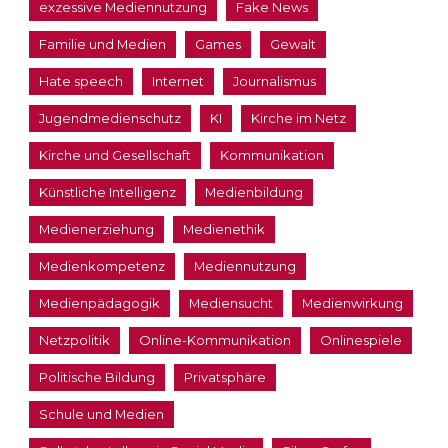
exzessive Mediennutzung
Fake News
Familie und Medien
Games
Gewalt
Hate speech
Internet
Journalismus
Jugendmedienschutz
KI
Kirche im Netz
Kirche und Gesellschaft
Kommunikation
Künstliche Intelligenz
Medienbildung
Medienerziehung
Medienethik
Medienkompetenz
Mediennutzung
Medienpädagogik
Mediensucht
Medienwirkung
Netzpolitik
Online-Kommunikation
Onlinespiele
Politische Bildung
Privatsphäre
Schule und Medien