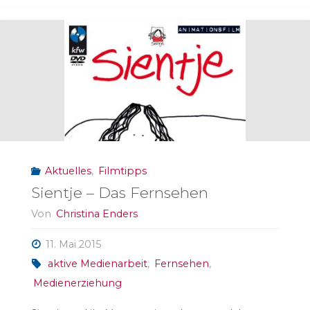
helfen
können"
Aktuelles
,
Filmtipps
Sientje – Das Fernsehen
Von
Christina Enders
11. Mai 2015
aktive Medienarbeit
,
Fernsehen
,
Medienerziehung