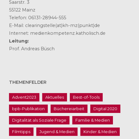
Saarstr. 3
55122 Mainz
Telefon: 06131-28944-555
E-Mail: clearingstelle(at)kh-mz(punkt)de
Internet: medienkompetenz.katholisch.de
Leitung:
Prof. Andreas Büsch
THEMENFELDER
Advent2023
Aktuelles
Best-of-Tools
bpb-Publikation
Büchereiarbeit
Digital 2020
Digitalität als Soziale Frage
Familie & Medien
Filmtipps
Jugend & Medien
Kinder & Medien