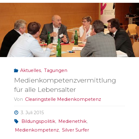
muh
–
und
was
schaust
Aktuelles
,
Tagungen
du?"
Medienkompetenzvermittlung
für alle Lebensalter
Von
Clearingstelle Medienkompetenz
3. Juli 2015
Bildungspolitik
,
Medienethik
,
Medienkompetenz
,
Silver Surfer