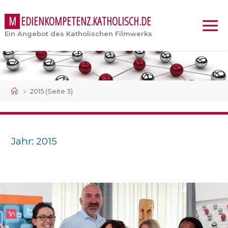
M
E
D
I
E
N
K
O
M
P
E
T
E
N
Z
.
K
A
T
H
O
L
I
S
C
H
.
D
E
Ein Angebot des Katholischen Filmwerks
Start
2015
(Seite 3)
Jahr:
2015