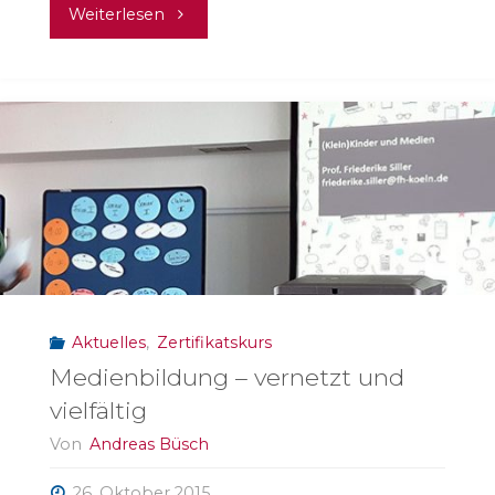
"Backstagetour
Weiterlesen
durch
das
Staatstheater
Mainz"
Aktuelles
,
Zertifikatskurs
Medienbildung – vernetzt und
vielfältig
Von
Andreas Büsch
26. Oktober 2015