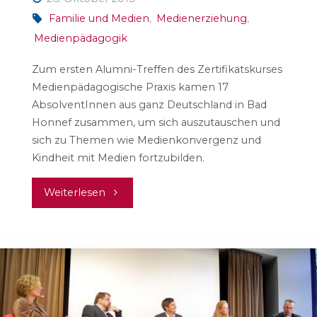
Familie und Medien
,
Medienerziehung
,
Medienpädagogik
Zum ersten Alumni-Treffen des Zertifikatskurses
Medienpädagogische Praxis kamen 17
AbsolventInnen aus ganz Deutschland in Bad
Honnef zusammen, um sich auszutauschen und
sich zu Themen wie Medienkonvergenz und
Kindheit mit Medien fortzubilden.
"Medienbildung
Weiterlesen
–
vernetzt
und
vielfältig"