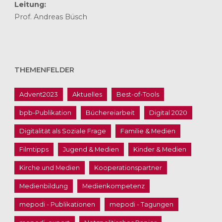
Leitung:
Prof. Andreas Büsch
THEMENFELDER
Advent2023
Aktuelles
Best-of-Tools
bpb-Publikation
Büchereiarbeit
Digital 2020
Digitalität als Soziale Frage
Familie & Medien
Filmtipps
Jugend & Medien
Kinder & Medien
Kirche und Medien
Kooperationspartner
Medienbildung
Medienkompetenz
mepodi - Publikationen
mepodi - Tagungen