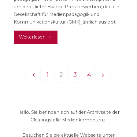
um den Dieter Baacke Preis bewerben, den die
Gesellschaft für Medienpädagogik und
Kommunikationskultur (GMK) jährlich auslobt.
"Ausschreibung:
Weiterlesen
Dieter
Baacke
1
2
3
4
Preis
Seitennummerierung
in
der
fünf
Hallo, Sie befinden sich auf der Archivseite der
Beiträge
Kategorien"
Clearingstelle Medienkompetenz.
Besuchen Sie die aktuelle Webseite unter