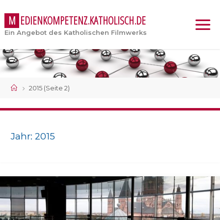
M
E
D
I
E
N
K
O
M
P
E
T
E
N
Z
.
K
A
T
H
O
L
I
S
C
H
.
D
E
Ein Angebot des Katholischen Filmwerks
Start
2015
(Seite 2)
Jahr:
2015