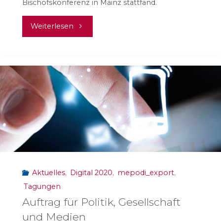
Bischofskonferenz in Mainz stattfand.
"Jugendschutz
Weiterlesen
bei
Filmen"
Aktuelles
,
Digital 2020
,
mepodi_export
,
Tagungen
Auftrag für Politik, Gesellschaft
und Medien