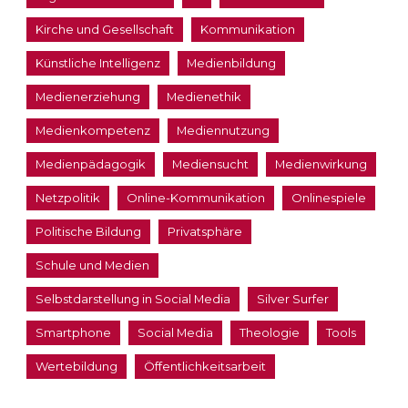
Kirche und Gesellschaft
Kommunikation
Künstliche Intelligenz
Medienbildung
Medienerziehung
Medienethik
Medienkompetenz
Mediennutzung
Medienpädagogik
Mediensucht
Medienwirkung
Netzpolitik
Online-Kommunikation
Onlinespiele
Politische Bildung
Privatsphäre
Schule und Medien
Selbstdarstellung in Social Media
Silver Surfer
Smartphone
Social Media
Theologie
Tools
Wertebildung
Öffentlichkeitsarbeit