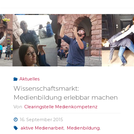
für
Politik,
Gesellschaft
und
Medien"
Aktuelles
Wissenschaftsmarkt:
Medienbildung erlebbar machen
Von
Clearingstelle Medienkompetenz
16. September 2015
aktive Medienarbeit
,
Medienbildung
,