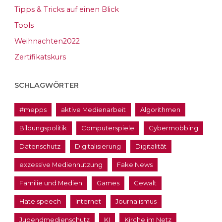
Tipps & Tricks auf einen Blick
Tools
Weihnachten2022
Zertifikatskurs
SCHLAGWÖRTER
#mepps
aktive Medienarbeit
Algorithmen
Bildungspolitik
Computerspiele
Cybermobbing
Datenschutz
Digitalisierung
Digitalität
exzessive Mediennutzung
Fake News
Familie und Medien
Games
Gewalt
Hate speech
Internet
Journalismus
Jugendmedienschutz
KI
Kirche im Netz