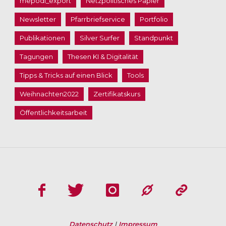
mepodi_export
Netzpolitisches Papier
Newsletter
Pfarrbriefservice
Portfolio
Publikationen
Silver Surfer
Standpunkt
Tagungen
Thesen KI & Digitalität
Tipps & Tricks auf einen Blick
Tools
Weihnachten2022
Zertifikatskurs
Öffentlichkeitsarbeit
Datenschutz
|
Impressum