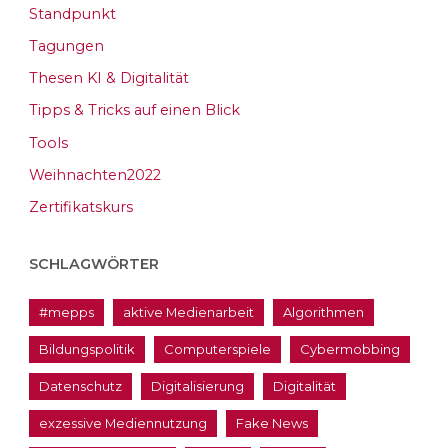
Standpunkt
Tagungen
Thesen KI & Digitalität
Tipps & Tricks auf einen Blick
Tools
Weihnachten2022
Zertifikatskurs
SCHLAGWÖRTER
#mepps
aktive Medienarbeit
Algorithmen
Bildungspolitik
Computerspiele
Cybermobbing
Datenschutz
Digitalisierung
Digitalität
exzessive Mediennutzung
Fake News