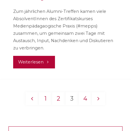
Zum jährlichen Alumni-Treffen kamen viele
AbsolventInnen des Zertifikatskurses
Medienpädagaogische Praxis (#mepps)
zusammen, um gemeinsam zwei Tage mit
Austausch, Input, Nachdenken und Diskutieren
zu verbringen.
"mepps-
Weiterlesen
Alumni:
Datenschutz
1
2
3
4
und
Seitennummerierung
Werte"
der