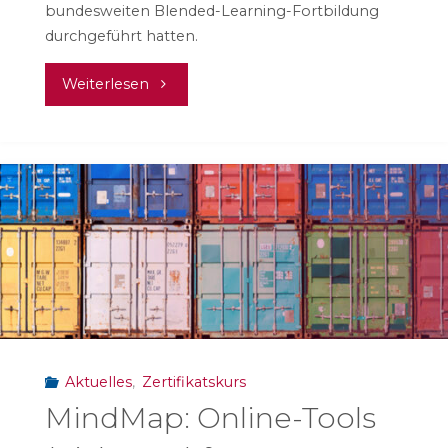
bundesweiten Blended-Learning-Fortbildung
durchgeführt hatten.
"Das
Weiterlesen
Alumni-
Netzwerk
wächst:
5.
Durchgang
#mepps
Aktuelles
,
Zertifikatskurs
beendet"
MindMap: Online-Tools