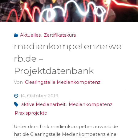
der
Medienpädagogik?"
Aktuelles
,
Zertifikatskurs
medienkompetenzerwe
rb.de –
Projektdatenbank
Von
Clearingstelle Medienkompetenz
14. Oktober 2019
aktive Medienarbeit
,
Medienkompetenz
,
Praxisprojekte
Unter dem Link medienkompetenzerwerb.de
hat die Clearingstelle Medienkompetenz eine