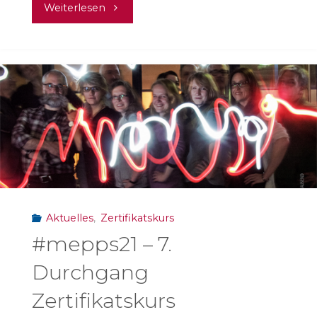
"Alumni-
Weiterlesen
Treffen
#mepps
2020"
Aktuelles
,
Zertifikatskurs
#mepps21 – 7.
Durchgang
Zertifikatskurs