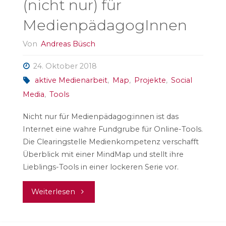
(nicht nur) für
MedienpädagogInnen
Von
Andreas Büsch
24. Oktober 2018
aktive Medienarbeit
,
Map
,
Projekte
,
Social
Media
,
Tools
Nicht nur für Medienpädagog:innen ist das
Internet eine wahre Fundgrube für Online-Tools.
Die Clearingstelle Medienkompetenz verschafft
Überblick mit einer MindMap und stellt ihre
Lieblings-Tools in einer lockeren Serie vor.
"MindMap:
Weiterlesen
Online-