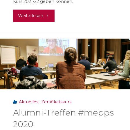
Kurs 2021/22 geben können.
"Nächste
Weiterlesen
Ausschreibung
für
Frühjahr
2022
geplant"
Aktuelles
,
Zertifikatskurs
Alumni-Treffen #mepps
2020