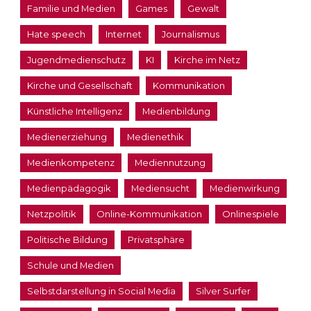
Familie und Medien
Games
Gewalt
Hate speech
Internet
Journalismus
Jugendmedienschutz
KI
Kirche im Netz
Kirche und Gesellschaft
Kommunikation
Künstliche Intelligenz
Medienbildung
Medienerziehung
Medienethik
Medienkompetenz
Mediennutzung
Medienpädagogik
Mediensucht
Medienwirkung
Netzpolitik
Online-Kommunikation
Onlinespiele
Politische Bildung
Privatsphäre
Schule und Medien
Selbstdarstellung in Social Media
Silver Surfer