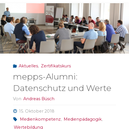
Tools
(nicht
nur)
für
MedienpädagogInnen"
Aktuelles
,
Zertifikatskurs
mepps-Alumni:
Datenschutz und Werte
Von
Andreas Büsch
15. Oktober 2018
Medienkompetenz
,
Medienpädagogik
,
Wertebildung