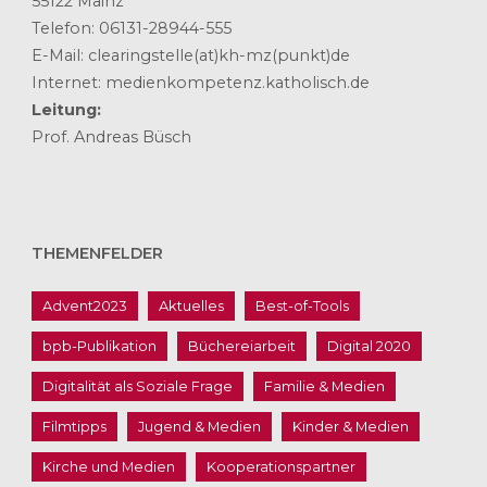
55122 Mainz
Telefon: 06131-28944-555
E-Mail: clearingstelle(at)kh-mz(punkt)de
Internet: medienkompetenz.katholisch.de
Leitung:
Prof. Andreas Büsch
THEMENFELDER
Advent2023
Aktuelles
Best-of-Tools
bpb-Publikation
Büchereiarbeit
Digital 2020
Digitalität als Soziale Frage
Familie & Medien
Filmtipps
Jugend & Medien
Kinder & Medien
Kirche und Medien
Kooperationspartner