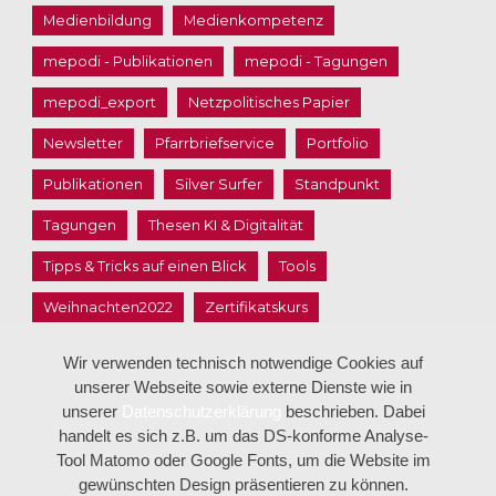
Medienbildung
Medienkompetenz
mepodi - Publikationen
mepodi - Tagungen
mepodi_export
Netzpolitisches Papier
Newsletter
Pfarrbriefservice
Portfolio
Publikationen
Silver Surfer
Standpunkt
Tagungen
Thesen KI & Digitalität
Tipps & Tricks auf einen Blick
Tools
Weihnachten2022
Zertifikatskurs
Öffentlichkeitsarbeit
Wir verwenden technisch notwendige Cookies auf
unserer Webseite sowie externe Dienste wie in
unserer
Datenschutzerklärung
beschrieben. Dabei
handelt es sich z.B. um das DS-konforme Analyse-
Tool Matomo oder Google Fonts, um die Website im
gewünschten Design präsentieren zu können.