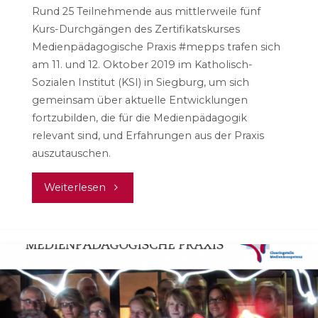
Rund 25 Teilnehmende aus mittlerweile fünf
Kurs-Durchgängen des Zertifikatskurses
Medienpädagogische Praxis #mepps trafen sich
am 11. und 12. Oktober 2019 im Katholisch-
Sozialen Institut (KSI) in Siegburg, um sich
gemeinsam über aktuelle Entwicklungen
fortzubilden, die für die Medienpädagogik
relevant sind, und Erfahrungen aus der Praxis
auszutauschen.
"Was
Weiterlesen
macht
die
KI
mit