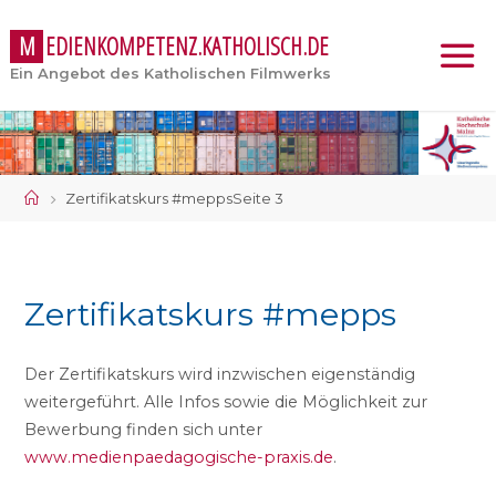
M
E
D
I
E
N
K
O
M
P
E
T
E
N
Z
.
K
A
T
H
O
L
I
S
C
H
.
D
E
Ein Angebot des Katholischen Filmwerks
Start
Zertifikatskurs #mepps
Seite 3
Zertifikatskurs #mepps
Der Zertifikatskurs wird inzwischen eigenständig
weitergeführt. Alle Infos sowie die Möglichkeit zur
Bewerbung finden sich unter
www.medienpaedagogische-praxis.de
.