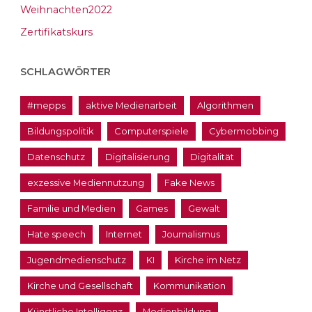
Weihnachten2022
Zertifikatskurs
SCHLAGWÖRTER
#mepps
aktive Medienarbeit
Algorithmen
Bildungspolitik
Computerspiele
Cybermobbing
Datenschutz
Digitalisierung
Digitalität
exzessive Mediennutzung
Fake News
Familie und Medien
Games
Gewalt
Hate speech
Internet
Journalismus
Jugendmedienschutz
KI
Kirche im Netz
Kirche und Gesellschaft
Kommunikation
Künstliche Intelligenz
Medienbildung