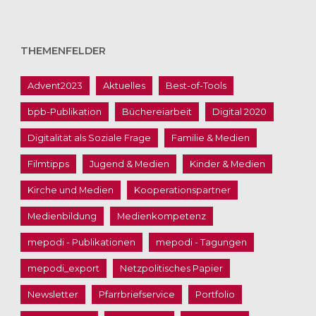
THEMENFELDER
Advent2023
Aktuelles
Best-of-Tools
bpb-Publikation
Büchereiarbeit
Digital 2020
Digitalität als Soziale Frage
Familie & Medien
Filmtipps
Jugend & Medien
Kinder & Medien
Kirche und Medien
Kooperationspartner
Medienbildung
Medienkompetenz
mepodi - Publikationen
mepodi - Tagungen
mepodi_export
Netzpolitisches Papier
Newsletter
Pfarrbriefservice
Portfolio