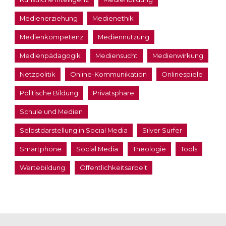
Medienerziehung
Medienethik
Medienkompetenz
Mediennutzung
Medienpädagogik
Mediensucht
Medienwirkung
Netzpolitik
Online-Kommunikation
Onlinespiele
Politische Bildung
Privatsphäre
Schule und Medien
Selbstdarstellung in Social Media
Silver Surfer
Smartphone
Social Media
Theologie
Tools
Wertebildung
Öffentlichkeitsarbeit