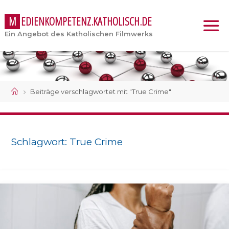
M
E
D
I
E
N
K
O
M
P
E
T
E
N
Z
.
K
A
T
H
O
L
I
S
C
H
.
D
E
Ein Angebot des Katholischen Filmwerks
Start
Beiträge verschlagwortet mit "True Crime"
Schlagwort:
True Crime