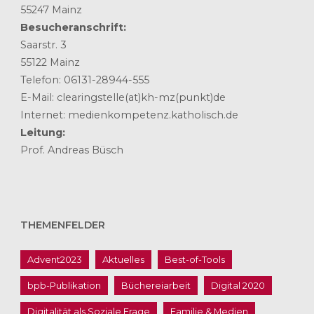
55247 Mainz
Besucheranschrift:
Saarstr. 3
55122 Mainz
Telefon: 06131-28944-555
E-Mail: clearingstelle(at)kh-mz(punkt)de
Internet: medienkompetenz.katholisch.de
Leitung:
Prof. Andreas Büsch
THEMENFELDER
Advent2023
Aktuelles
Best-of-Tools
bpb-Publikation
Büchereiarbeit
Digital 2020
Digitalität als Soziale Frage
Familie & Medien