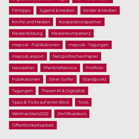
Filmtipps
Jugend & Medien
Kinder & Medien
Kirche und Medien
Kooperationspartner
Medienbildung
Medienkompetenz
mepodi - Publikationen
mepodi - Tagungen
mepodi_export
Netzpolitisches Papier
Newsletter
Pfarrbriefservice
Portfolio
Publikationen
Silver Surfer
Standpunkt
Tagungen
Thesen KI & Digitalität
Tipps & Tricks auf einen Blick
Tools
Weihnachten2022
Zertifikatskurs
Öffentlichkeitsarbeit