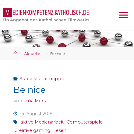
M
E
D
I
E
N
K
O
M
P
E
T
E
N
Z
.
K
A
T
H
O
L
I
S
C
H
.
D
E
Ein Angebot des Katholischen Filmwerks
Start
Aktuelles
Be nice
Aktuelles
,
Filmtipps
Be nice
Von
Julia Menz
14. August 2015
aktive Medienarbeit
,
Computerspiele
,
Creative gaming
,
Lesen