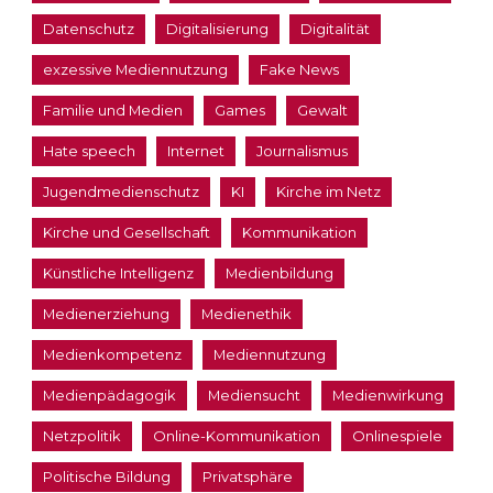
Datenschutz
Digitalisierung
Digitalität
exzessive Mediennutzung
Fake News
Familie und Medien
Games
Gewalt
Hate speech
Internet
Journalismus
Jugendmedienschutz
KI
Kirche im Netz
Kirche und Gesellschaft
Kommunikation
Künstliche Intelligenz
Medienbildung
Medienerziehung
Medienethik
Medienkompetenz
Mediennutzung
Medienpädagogik
Mediensucht
Medienwirkung
Netzpolitik
Online-Kommunikation
Onlinespiele
Politische Bildung
Privatsphäre