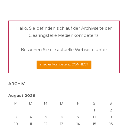
Hallo, Sie befinden sich auf der Archivseite der
Clearingstelle Medienkompetenz.
Besuchen Sie die aktuelle Webseite unter
medienkompetenz CONNECT
ARCHIV
August 2026
M
D
M
D
F
S
S
1
2
3
4
5
6
7
8
9
10
11
12
13
14
15
16