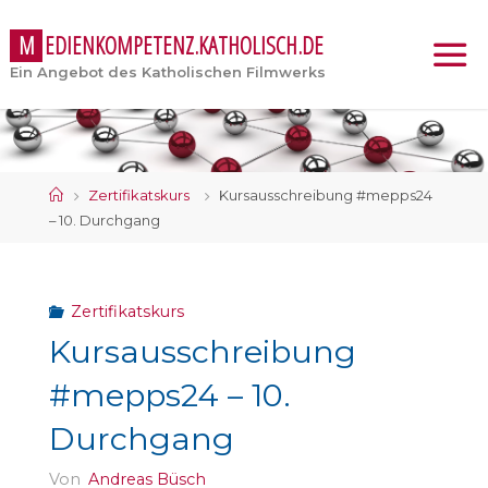
M
E
D
I
E
N
K
O
M
P
E
T
E
N
Z
.
K
A
T
H
O
L
I
S
C
H
.
D
E
Ein Angebot des Katholischen Filmwerks
Start
Zertifikatskurs
Kursausschreibung #mepps24
– 10. Durchgang
Zertifikatskurs
Kursausschreibung
#mepps24 – 10.
Durchgang
Von
Andreas Büsch