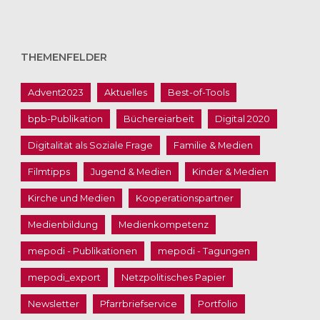
THEMENFELDER
Advent2023
Aktuelles
Best-of-Tools
bpb-Publikation
Büchereiarbeit
Digital 2020
Digitalität als Soziale Frage
Familie & Medien
Filmtipps
Jugend & Medien
Kinder & Medien
Kirche und Medien
Kooperationspartner
Medienbildung
Medienkompetenz
mepodi - Publikationen
mepodi - Tagungen
mepodi_export
Netzpolitisches Papier
Newsletter
Pfarrbriefservice
Portfolio