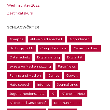
Weihnachten2022
Zertifikatskurs
SCHLAGWÖRTER
#mepps
aktive Medienarbeit
Algorithmen
Bildungspolitik
Computerspiele
Cybermobbing
Datenschutz
Digitalisierung
Digitalität
exzessive Mediennutzung
Fake News
Familie und Medien
Games
Gewalt
Hate speech
Internet
Journalismus
Jugendmedienschutz
KI
Kirche im Netz
Kirche und Gesellschaft
Kommunikation