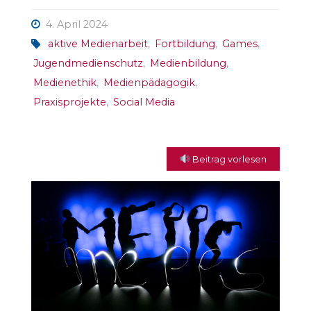
4. April 2024
aktive Medienarbeit
,
Fortbildung
,
Games
,
Jugendmedienschutz
,
Medienbildung
,
Medienethik
,
Medienpädagogik
,
Praxisprojekte
,
Social Media
Beitrag vorlesen