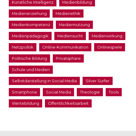
Künstliche Intelligenz
Medienbildung
Medienerziehung
Medienethik
Medienkompetenz
Mediennutzung
Medienpädagogik
Mediensucht
Medienwirkung
Netzpolitik
Online-Kommunikation
Onlinespiele
Politische Bildung
Privatsphäre
Schule und Medien
Selbstdarstellung in Social Media
Silver Surfer
Smartphone
Social Media
Theologie
Tools
Wertebildung
Öffentlichkeitsarbeit