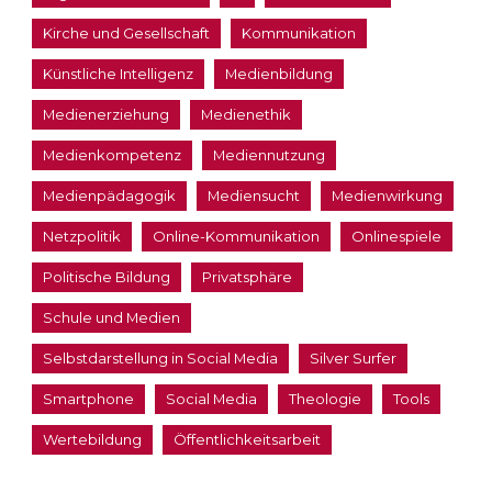
Kirche und Gesellschaft
Kommunikation
Künstliche Intelligenz
Medienbildung
Medienerziehung
Medienethik
Medienkompetenz
Mediennutzung
Medienpädagogik
Mediensucht
Medienwirkung
Netzpolitik
Online-Kommunikation
Onlinespiele
Politische Bildung
Privatsphäre
Schule und Medien
Selbstdarstellung in Social Media
Silver Surfer
Smartphone
Social Media
Theologie
Tools
Wertebildung
Öffentlichkeitsarbeit