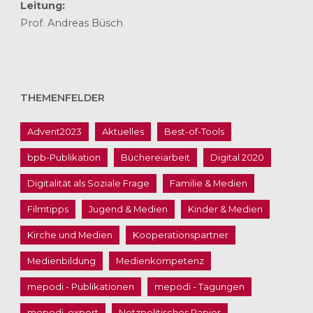
Leitung:
Prof. Andreas Büsch
THEMENFELDER
Advent2023
Aktuelles
Best-of-Tools
bpb-Publikation
Büchereiarbeit
Digital 2020
Digitalität als Soziale Frage
Familie & Medien
Filmtipps
Jugend & Medien
Kinder & Medien
Kirche und Medien
Kooperationspartner
Medienbildung
Medienkompetenz
mepodi - Publikationen
mepodi - Tagungen
mepodi_export
Netzpolitisches Papier