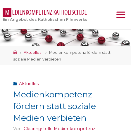
M
E
D
I
E
N
K
O
M
P
E
T
E
N
Z
.
K
A
T
H
O
L
I
S
C
H
.
D
E
Ein Angebot des Katholischen Filmwerks
Start
Aktuelles
Medienkompetenz fördern statt
soziale Medien verbieten
Aktuelles
Medienkompetenz
fördern statt soziale
Medien verbieten
Von
Clearingstelle Medienkompetenz