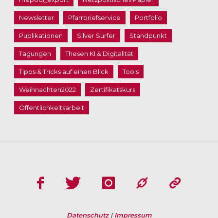
Newsletter
Pfarrbriefservice
Portfolio
Publikationen
Silver Surfer
Standpunkt
Tagungen
Thesen KI & Digitalität
Tipps & Tricks auf einen Blick
Tools
Weihnachten2022
Zertifikatskurs
Öffentlichkeitsarbeit
Datenschutz
|
Impressum