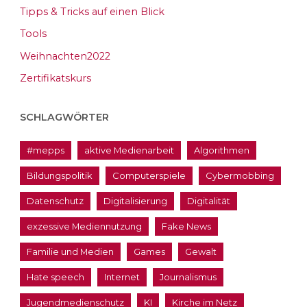
Tipps & Tricks auf einen Blick
Tools
Weihnachten2022
Zertifikatskurs
SCHLAGWÖRTER
#mepps
aktive Medienarbeit
Algorithmen
Bildungspolitik
Computerspiele
Cybermobbing
Datenschutz
Digitalisierung
Digitalität
exzessive Mediennutzung
Fake News
Familie und Medien
Games
Gewalt
Hate speech
Internet
Journalismus
Jugendmedienschutz
KI
Kirche im Netz