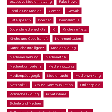
exzessive Mediennutzung
Fake News
Familie und Medien
Games
Gewalt
Hate speech
Internet
Journalismus
Jugendmedienschutz
KI
Kirche im Netz
Kirche und Gesellschaft
Kommunikation
Künstliche Intelligenz
Medienbildung
Medienerziehung
Medienethik
Medienkompetenz
Mediennutzung
Medienpädagogik
Mediensucht
Medienwirkung
Netzpolitik
Online-Kommunikation
Onlinespiele
Politische Bildung
Privatsphäre
Schule und Medien