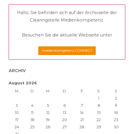
Ethik
Hallo, Sie befinden sich auf der Archivseite der
|
Clearingstelle Medienkompetenz.
Werte"
Besuchen Sie die aktuelle Webseite unter
medienkompetenz CONNECT
ARCHIV
August 2026
M
D
M
D
F
S
S
1
2
3
4
5
6
7
8
9
10
11
12
13
14
15
16
17
18
19
20
21
22
23
24
25
26
27
28
29
30