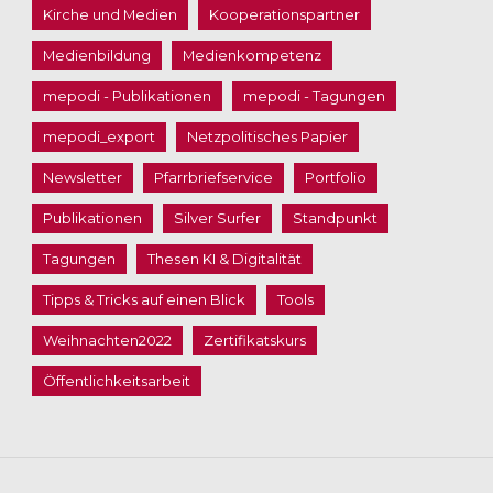
Kirche und Medien
Kooperationspartner
Medienbildung
Medienkompetenz
mepodi - Publikationen
mepodi - Tagungen
mepodi_export
Netzpolitisches Papier
Newsletter
Pfarrbriefservice
Portfolio
Publikationen
Silver Surfer
Standpunkt
Tagungen
Thesen KI & Digitalität
Tipps & Tricks auf einen Blick
Tools
Weihnachten2022
Zertifikatskurs
Öffentlichkeitsarbeit