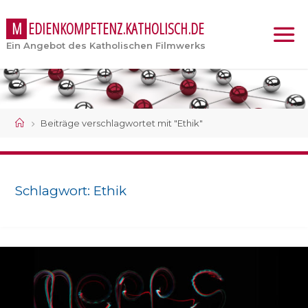
M
E
D
I
E
N
K
O
M
P
E
T
E
N
Z
.
K
A
T
H
O
L
I
S
C
H
.
D
E
Ein Angebot des Katholischen Filmwerks
Start
Beiträge verschlagwortet mit "Ethik"
Schlagwort:
Ethik