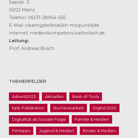
Saarstr. 3
55122 Mainz
Telefon: 06131-28944-555
E-Mail: clearingstelle(at)kh-mz(punkt)de
Internet: medienkompetenz.katholisch.de
Leitung:
Prof. Andreas Büsch
THEMENFELDER
Advent2023
Aktuelles
Best-of-Tools
bpb-Publikation
Büchereiarbeit
Digital 2020
Digitalität als Soziale Frage
Familie & Medien
Filmtipps
Jugend & Medien
Kinder & Medien