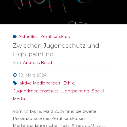
Aktuelles
,
Zertifikatskurs
Zwischen Jugendschutz und
Lightpainting
Von
Andreas Büsch
18. März 2024
aktive Medienarbeit
,
Ethik
,
Jugendmedienschutz
,
Lightpainting
,
Social
Media
Vom 12. bis 16. März 2024 fand die zweite
Präsenzphase des Zertifikatskurses
Medienpädagogische Praxis #mepps23 statt.