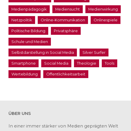
Medienpädagogik
Mediensucht
Medienwirkung
Netzpolitik
Online-Kommunikation
Onlinespiele
Politische Bildung
Privatsphäre
Schule und Medien
Selbstdarstellung in Social Media
Silver Surfer
Smartphone
Social Media
Theologie
Tools
Wertebildung
Öffentlichkeitsarbeit
ÜBER UNS
In einer immer stärker von Medien geprägten Welt