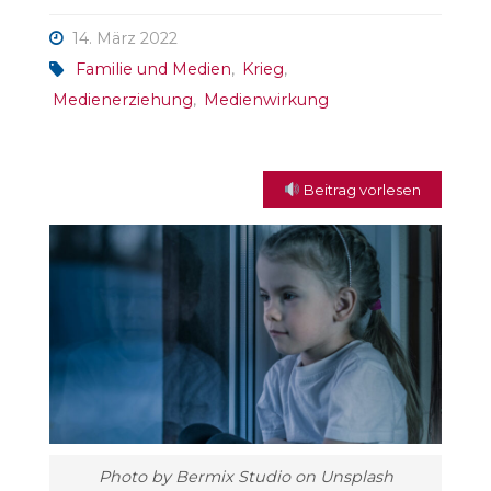
14. März 2022
Familie und Medien
,
Krieg
,
Medienerziehung
,
Medienwirkung
Beitrag vorlesen
Photo by Bermix Studio on Unsplash