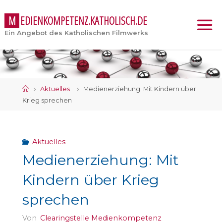
M
E
D
I
E
N
K
O
M
P
E
T
E
N
Z
.
K
A
T
H
O
L
I
S
C
H
.
D
E
Ein Angebot des Katholischen Filmwerks
Start
Aktuelles
Medienerziehung: Mit Kindern über
Krieg sprechen
Aktuelles
Medienerziehung: Mit
Kindern über Krieg
sprechen
Von
Clearingstelle Medienkompetenz