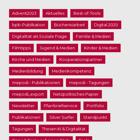
Advent2023
Aktuelles
Best-of-Tools
bpb-Publikation
Büchereiarbeit
Digital 2020
Digitalität als Soziale Frage
Familie & Medien
Filmtipps
Jugend & Medien
Kinder & Medien
Kirche und Medien
Kooperationspartner
Medienbildung
Medienkompetenz
mepodi - Publikationen
mepodi - Tagungen
mepodi_export
Netzpolitisches Papier
Newsletter
Pfarrbriefservice
Portfolio
Publikationen
Silver Surfer
Standpunkt
Tagungen
Thesen KI & Digitalität