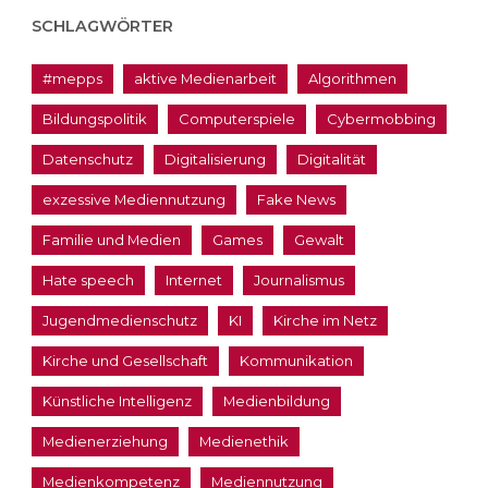
SCHLAGWÖRTER
#mepps
aktive Medienarbeit
Algorithmen
Bildungspolitik
Computerspiele
Cybermobbing
Datenschutz
Digitalisierung
Digitalität
exzessive Mediennutzung
Fake News
Familie und Medien
Games
Gewalt
Hate speech
Internet
Journalismus
Jugendmedienschutz
KI
Kirche im Netz
Kirche und Gesellschaft
Kommunikation
Künstliche Intelligenz
Medienbildung
Medienerziehung
Medienethik
Medienkompetenz
Mediennutzung