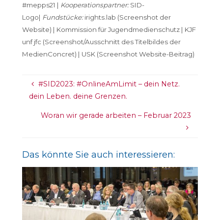
#mepps21
|
Kooperationspartner:
SID-
Logo|
Fundstücke:
irights.lab (Screenshot der
Website) | Kommission für Jugendmedienschutz | KJF
unf jfc (Screenshot/Ausschnitt des Titelbildes der
MedienConcret) | USK (Screenshot Website-Beitrag)
#SID2023: #OnlineAmLimit – dein Netz.
dein Leben. deine Grenzen.
Woran wir gerade arbeiten – Februar 2023
Das könnte Sie auch interessieren: