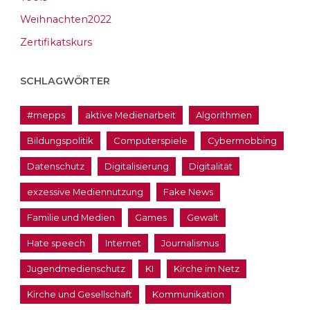
Weihnachten2022
Zertifikatskurs
SCHLAGWÖRTER
#mepps
aktive Medienarbeit
Algorithmen
Bildungspolitik
Computerspiele
Cybermobbing
Datenschutz
Digitalisierung
Digitalität
exzessive Mediennutzung
Fake News
Familie und Medien
Games
Gewalt
Hate speech
Internet
Journalismus
Jugendmedienschutz
KI
Kirche im Netz
Kirche und Gesellschaft
Kommunikation