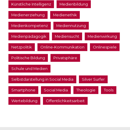
Künstliche Intelligenz
Medienbildung
Medienerziehung
Medienethik
Medienkompetenz
Mediennutzung
Medienpädagogik
Mediensucht
Medienwirkung
Netzpolitik
Online-Kommunikation
Onlinespiele
Politische Bildung
Privatsphäre
Schule und Medien
Selbstdarstellung in Social Media
Silver Surfer
Smartphone
Social Media
Theologie
Tools
Wertebildung
Öffentlichkeitsarbeit