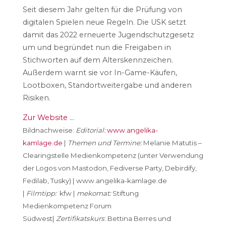
Seit diesem Jahr gelten für die Prüfung von
digitalen Spielen neue Regeln. Die USK setzt
damit das 2022 erneuerte Jugendschutzgesetz
um und begründet nun die Freigaben in
Stichworten auf dem Alterskennzeichen.
Außerdem warnt sie vor In-Game-Käufen,
Lootboxen, Standortweitergabe und anderen
Risiken.
Zur Website …
Bildnachweise:
Editorial:
www.angelika-
kamlage.de
|
Themen und Termine:
Melanie Matutis –
Clearingstelle Medienkompetenz (unter Verwendung
der Logos von Mastodon, Fediverse Party, Debirdify,
Fedilab, Tusky) | www.angelika-kamlage.de
|
Filmtipp:
kfw |
mekomat:
Stiftung
Medienkompetenz Forum
Südwest|
Zertifikatskurs
:
Bettina Berres und