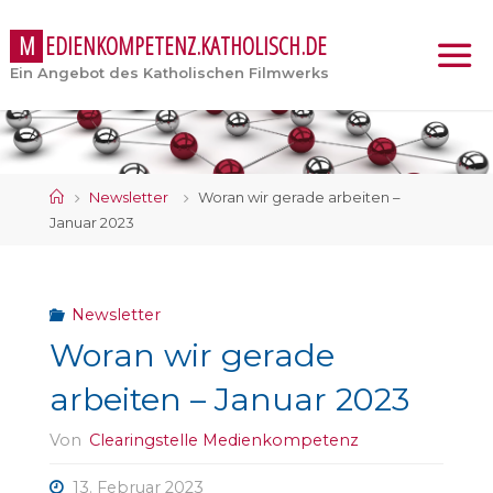
M
E
D
I
E
N
K
O
M
P
E
T
E
N
Z
.
K
A
T
H
O
L
I
S
C
H
.
D
E
Ein Angebot des Katholischen Filmwerks
Start
Newsletter
Woran wir gerade arbeiten –
Januar 2023
Newsletter
Woran wir gerade
arbeiten – Januar 2023
Von
Clearingstelle Medienkompetenz
13. Februar 2023