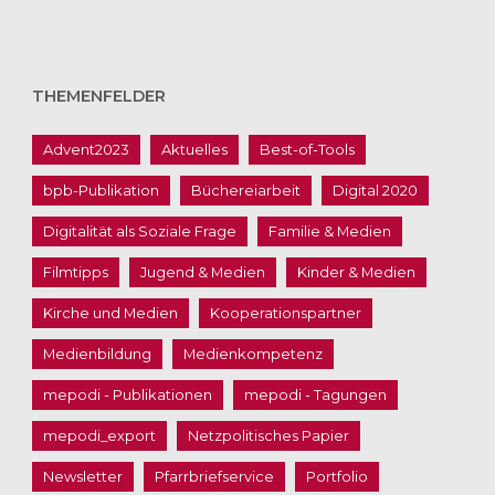
THEMENFELDER
Advent2023
Aktuelles
Best-of-Tools
bpb-Publikation
Büchereiarbeit
Digital 2020
Digitalität als Soziale Frage
Familie & Medien
Filmtipps
Jugend & Medien
Kinder & Medien
Kirche und Medien
Kooperationspartner
Medienbildung
Medienkompetenz
mepodi - Publikationen
mepodi - Tagungen
mepodi_export
Netzpolitisches Papier
Newsletter
Pfarrbriefservice
Portfolio