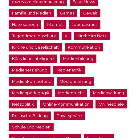
exzessive Mediennutzung
Fake News
Familie und Medien
Games
Gewalt
Hate speech
Internet
Journalismus
Jugendmedienschutz
KI
Kirche im Netz
Kirche und Gesellschaft
Kommunikation
Künstliche Intelligenz
Medienbildung
Medienerziehung
Medienethik
Medienkompetenz
Mediennutzung
Medienpädagogik
Mediensucht
Medienwirkung
Netzpolitik
Online-Kommunikation
Onlinespiele
Politische Bildung
Privatsphäre
Schule und Medien