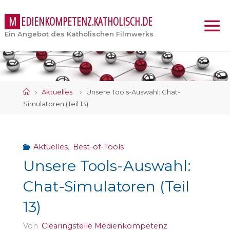
M
E
D
I
E
N
K
O
M
P
E
T
E
N
Z
.
K
A
T
H
O
L
I
S
C
H
.
D
E
Ein Angebot des Katholischen Filmwerks
Start
Aktuelles
Unsere Tools-Auswahl: Chat-
Simulatoren (Teil 13)
Aktuelles
,
Best-of-Tools
Unsere Tools-Auswahl:
Chat-Simulatoren (Teil
13)
Von
Clearingstelle Medienkompetenz