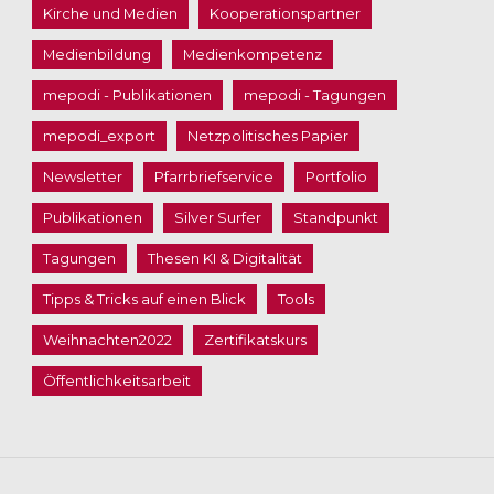
Kirche und Medien
Kooperationspartner
Medienbildung
Medienkompetenz
mepodi - Publikationen
mepodi - Tagungen
mepodi_export
Netzpolitisches Papier
Newsletter
Pfarrbriefservice
Portfolio
Publikationen
Silver Surfer
Standpunkt
Tagungen
Thesen KI & Digitalität
Tipps & Tricks auf einen Blick
Tools
Weihnachten2022
Zertifikatskurs
Öffentlichkeitsarbeit