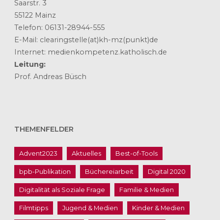
Saarstr. 3
55122 Mainz
Telefon: 06131-28944-555
E-Mail: clearingstelle(at)kh-mz(punkt)de
Internet: medienkompetenz.katholisch.de
Leitung:
Prof. Andreas Büsch
THEMENFELDER
Advent2023
Aktuelles
Best-of-Tools
bpb-Publikation
Büchereiarbeit
Digital 2020
Digitalität als Soziale Frage
Familie & Medien
Filmtipps
Jugend & Medien
Kinder & Medien