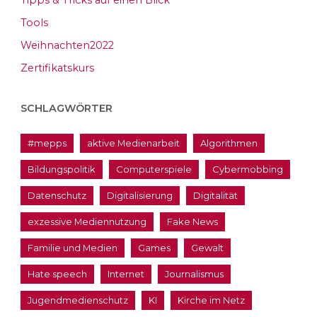
Tools
Weihnachten2022
Zertifikatskurs
SCHLAGWÖRTER
#mepps
aktive Medienarbeit
Algorithmen
Bildungspolitik
Computerspiele
Cybermobbing
Datenschutz
Digitalisierung
Digitalität
exzessive Mediennutzung
Fake News
Familie und Medien
Games
Gewalt
Hate speech
Internet
Journalismus
Jugendmedienschutz
KI
Kirche im Netz