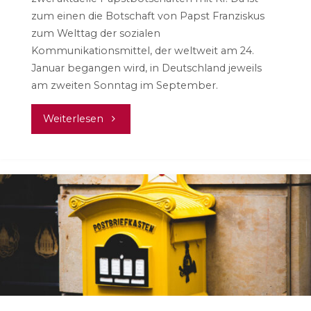
zum einen die Botschaft von Papst Franziskus
zum Welttag der sozialen
Kommunikationsmittel, der weltweit am 24.
Januar begangen wird, in Deutschland jeweils
am zweiten Sonntag im September.
"Woran
Weiterlesen
wir
gerade
arbeiten
–
Februar
2024"