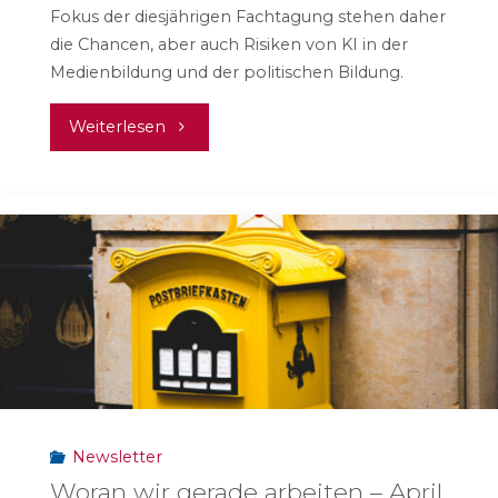
Fokus der diesjährigen Fachtagung stehen daher
die Chancen, aber auch Risiken von KI in der
Medienbildung und der politischen Bildung.
"KI
Weiterlesen
für
Medienkompetenz
und
politische
Bildung"
Newsletter
Woran wir gerade arbeiten – April