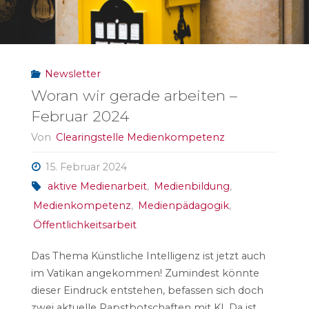
März
2024"
Newsletter
Woran wir gerade arbeiten –
Februar 2024
Von
Clearingstelle Medienkompetenz
15. Februar 2024
aktive Medienarbeit
,
Medienbildung
,
Medienkompetenz
,
Medienpädagogik
,
Öffentlichkeitsarbeit
Das Thema Künstliche Intelligenz ist jetzt auch
im Vatikan angekommen! Zumindest könnte
dieser Eindruck entstehen, befassen sich doch
zwei aktuelle Papstbotschaften mit KI. Da ist