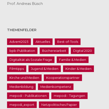
Prof. Andreas Büsch
THEMENFELDER
Advent2023
Aktuelles
Best-of-Tools
bpb-Publikation
Büchereiarbeit
Digital 2020
Digitalität als Soziale Frage
Familie & Medien
Filmtipps
Jugend & Medien
Kinder & Medien
Kirche und Medien
Kooperationspartner
Medienbildung
Medienkompetenz
mepodi - Publikationen
mepodi - Tagungen
mepodi_export
Netzpolitisches Papier