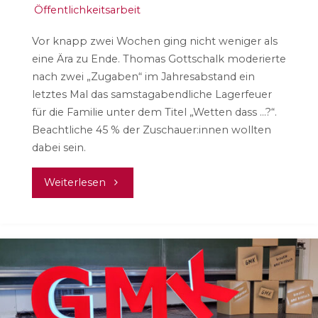
Öffentlichkeitsarbeit
Vor knapp zwei Wochen ging nicht weniger als
eine Ära zu Ende. Thomas Gottschalk moderierte
nach zwei „Zugaben“ im Jahresabstand ein
letztes Mal das samstagabendliche Lagerfeuer
für die Familie unter dem Titel „Wetten dass …?“.
Beachtliche 45 % der Zuschauer:innen wollten
dabei sein.
"Woran
Weiterlesen
wir
gerade
arbeiten
–