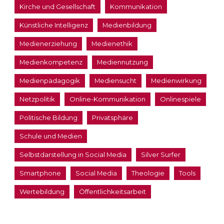
Kirche und Gesellschaft
Kommunikation
Künstliche Intelligenz
Medienbildung
Medienerziehung
Medienethik
Medienkompetenz
Mediennutzung
Medienpädagogik
Mediensucht
Medienwirkung
Netzpolitik
Online-Kommunikation
Onlinespiele
Politische Bildung
Privatsphäre
Schule und Medien
Selbstdarstellung in Social Media
Silver Surfer
Smartphone
Social Media
Theologie
Tools
Wertebildung
Öffentlichkeitsarbeit