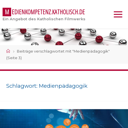
M
E
D
I
E
N
K
O
M
P
E
T
E
N
Z
.
K
A
T
H
O
L
I
S
C
H
.
D
E
Ein Angebot des Katholischen Filmwerks
Start
Beiträge verschlagwortet mit "Medienpädagogik"
(Seite 3)
Schlagwort:
Medienpädagogik