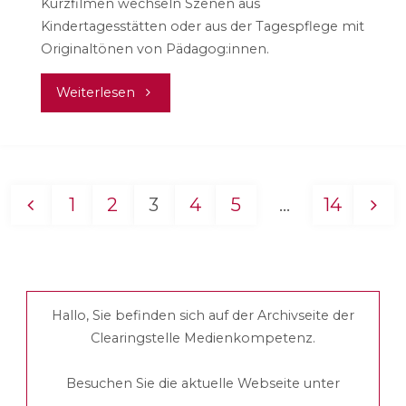
Kurzfilmen wechseln Szenen aus
Kindertagesstätten oder aus der Tagespflege mit
Originaltönen von Pädagog:innen.
"Aufwachsen
Weiterlesen
in
der
1
2
3
4
5
…
14
Medienwelt"
Seitennummerierung
der
Hallo, Sie befinden sich auf der Archivseite der
Beiträge
Clearingstelle Medienkompetenz.
Besuchen Sie die aktuelle Webseite unter