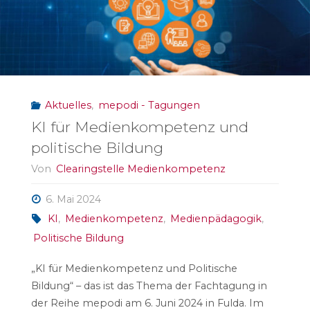
Aktuelles
,
mepodi - Tagungen
KI für Medienkompetenz und
politische Bildung
Von
Clearingstelle Medienkompetenz
6. Mai 2024
KI
,
Medienkompetenz
,
Medienpädagogik
,
Politische Bildung
„KI für Medienkompetenz und Politische
Bildung“ – das ist das Thema der Fachtagung in
der Reihe mepodi am 6. Juni 2024 in Fulda. Im