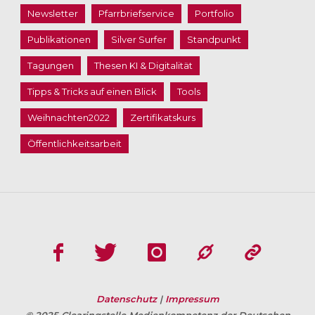
Newsletter
Pfarrbriefservice
Portfolio
Publikationen
Silver Surfer
Standpunkt
Tagungen
Thesen KI & Digitalität
Tipps & Tricks auf einen Blick
Tools
Weihnachten2022
Zertifikatskurs
Öffentlichkeitsarbeit
Datenschutz
|
Impressum
© 2025 Clearingstelle Medienkompetenz der Deutschen