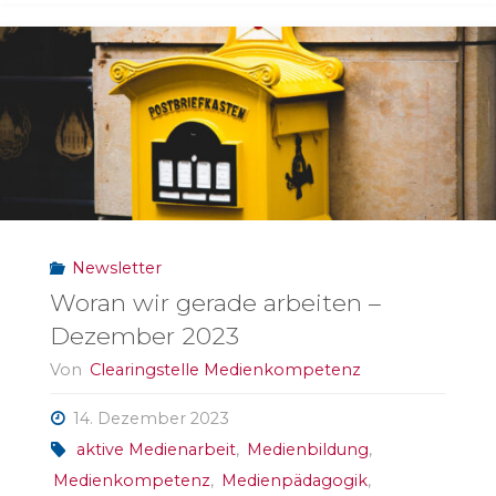
Newsletter
Woran wir gerade arbeiten –
Dezember 2023
Von
Clearingstelle Medienkompetenz
14. Dezember 2023
aktive Medienarbeit
,
Medienbildung
,
Medienkompetenz
,
Medienpädagogik
,