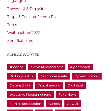
Tagungen
Thesen KI & Digitalität
Tipps & Tricks auf einen Blick
Tools
Weihnachten2022
Zertifikatskurs
SCHLAGWÖRTER
#mepps
aktive Medienarbeit
Algorithmen
Bildungspolitik
Computerspiele
Cybermobbing
Datenschutz
Digitalisierung
Digitalität
exzessive Mediennutzung
Fake News
Familie und Medien
Games
Gewalt