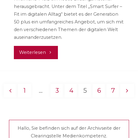
herausgebracht. Unter dem Titel „Smart Surfer –
Fit im digitalen Alltag“ bietet es der Generation
50 plus ein umfangreiches Angebot, um sich mit
den verschiedenen Themen der digitalen Welt
auseinanderzusetzen.
"Smart
Weiterlesen
Surfer
–
1
…
3
4
5
6
7
Fit
Seitennummerierung
im
der
digitalen
Hallo, Sie befinden sich auf der Archivseite der
Beiträge
Alltag"
Clearingstelle Medienkompetenz.