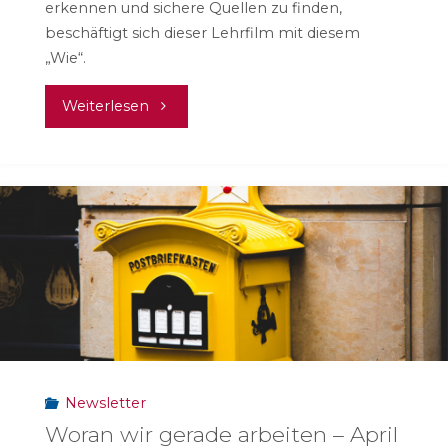
erkennen und sichere Quellen zu finden,
beschäftigt sich dieser Lehrfilm mit diesem
„Wie“.
"Informationen
Weiterlesen
im
Netz
kompetent
beschaffen"
Newsletter
Woran wir gerade arbeiten – April