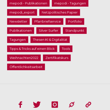
mepodi - Publikationen
mepodi - Tagungen
mepodi_export
Netzpolitisches Papier
Newsletter
Pfarrbriefservice
Portfolio
Publikationen
Silver Surfer
Standpunkt
Tagungen
Thesen KI & Digitalität
Tipps & Tricks auf einen Blick
Tools
Weihnachten2022
Zertifikatskurs
Öffentlichkeitsarbeit