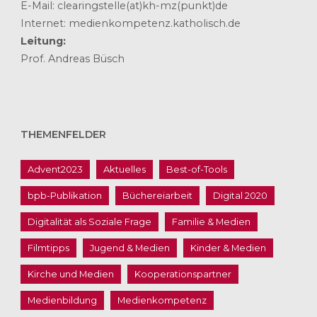
E-Mail: clearingstelle(at)kh-mz(punkt)de
Internet: medienkompetenz.katholisch.de
Leitung:
Prof. Andreas Büsch
THEMENFELDER
Advent2023
Aktuelles
Best-of-Tools
bpb-Publikation
Büchereiarbeit
Digital 2020
Digitalität als Soziale Frage
Familie & Medien
Filmtipps
Jugend & Medien
Kinder & Medien
Kirche und Medien
Kooperationspartner
Medienbildung
Medienkompetenz