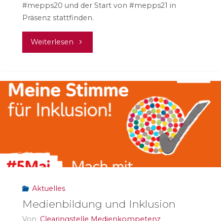
#mepps20 und der Start von #mepps21 in
Präsenz stattfinden.
"#mepps20,
Weiterlesen
#mepps21
und
Alumni"
Aktuelles
Medienbildung und Inklusion
Von
Clearingstelle Medienkompetenz