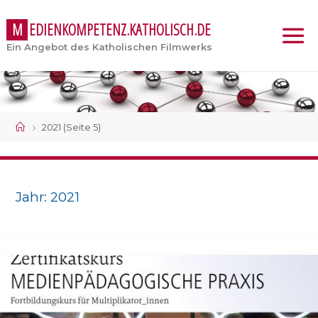
M
E
D
I
E
N
K
O
M
P
E
T
E
N
Z
.
K
A
T
H
O
L
I
S
C
H
.
D
E
Ein Angebot des Katholischen Filmwerks
Start
2021
(Seite 5)
Jahr:
2021