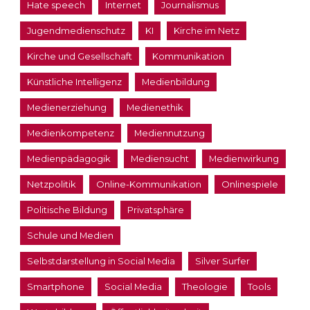
Hate speech
Internet
Journalismus
Jugendmedienschutz
KI
Kirche im Netz
Kirche und Gesellschaft
Kommunikation
Künstliche Intelligenz
Medienbildung
Medienerziehung
Medienethik
Medienkompetenz
Mediennutzung
Medienpädagogik
Mediensucht
Medienwirkung
Netzpolitik
Online-Kommunikation
Onlinespiele
Politische Bildung
Privatsphäre
Schule und Medien
Selbstdarstellung in Social Media
Silver Surfer
Smartphone
Social Media
Theologie
Tools