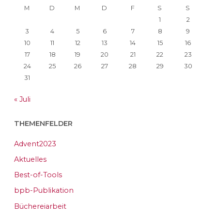
M
D
M
D
F
S
S
1
2
3
4
5
6
7
8
9
10
11
12
13
14
15
16
17
18
19
20
21
22
23
24
25
26
27
28
29
30
31
« Juli
THEMENFELDER
Advent2023
Aktuelles
Best-of-Tools
bpb-Publikation
Büchereiarbeit