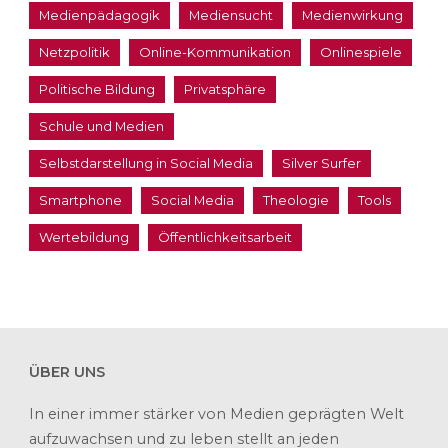
Medienpädagogik
Mediensucht
Medienwirkung
Netzpolitik
Online-Kommunikation
Onlinespiele
Politische Bildung
Privatsphäre
Schule und Medien
Selbstdarstellung in Social Media
Silver Surfer
Smartphone
Social Media
Theologie
Tools
Wertebildung
Öffentlichkeitsarbeit
ÜBER UNS
In einer immer stärker von Medien geprägten Welt
aufzuwachsen und zu leben stellt an jeden