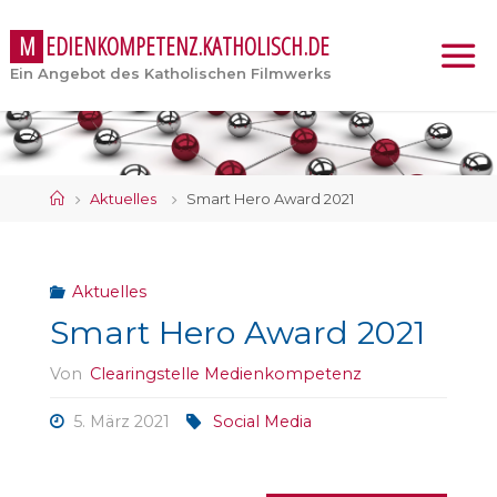
M
E
D
I
E
N
K
O
M
P
E
T
E
N
Z
.
K
A
T
H
O
L
I
S
C
H
.
D
E
Ein Angebot des Katholischen Filmwerks
Start
Aktuelles
Smart Hero Award 2021
Aktuelles
Smart Hero Award 2021
Von
Clearingstelle Medienkompetenz
5. März 2021
Social Media