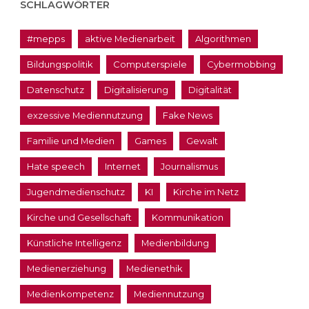
SCHLAGWÖRTER
#mepps
aktive Medienarbeit
Algorithmen
Bildungspolitik
Computerspiele
Cybermobbing
Datenschutz
Digitalisierung
Digitalität
exzessive Mediennutzung
Fake News
Familie und Medien
Games
Gewalt
Hate speech
Internet
Journalismus
Jugendmedienschutz
KI
Kirche im Netz
Kirche und Gesellschaft
Kommunikation
Künstliche Intelligenz
Medienbildung
Medienerziehung
Medienethik
Medienkompetenz
Mediennutzung