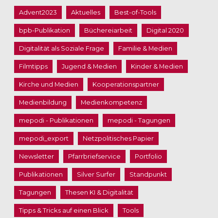
Advent2023
Aktuelles
Best-of-Tools
bpb-Publikation
Büchereiarbeit
Digital 2020
Digitalität als Soziale Frage
Familie & Medien
Filmtipps
Jugend & Medien
Kinder & Medien
Kirche und Medien
Kooperationspartner
Medienbildung
Medienkompetenz
mepodi - Publikationen
mepodi - Tagungen
mepodi_export
Netzpolitisches Papier
Newsletter
Pfarrbriefservice
Portfolio
Publikationen
Silver Surfer
Standpunkt
Tagungen
Thesen KI & Digitalität
Tipps & Tricks auf einen Blick
Tools