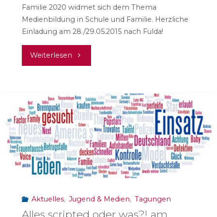
Familie 2020 widmet sich dem Thema
Medienbildung in Schule und Familie. Herzliche
Einladung am 28./29.05.2015 nach Fulda!
"Hilfe,
Weiterlesen
wer
erzieht
unsere
Kinder?"
Aktuelles
,
Jugend & Medien
,
Tagungen
Alles scripted oder was?! am