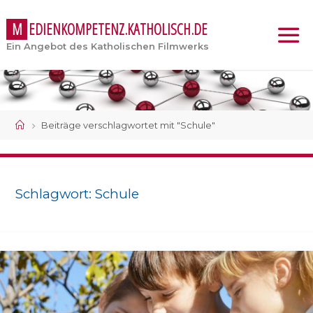
M
E
D
I
E
N
K
O
M
P
E
T
E
N
Z
.
K
A
T
H
O
L
I
S
C
H
.
D
E
Ein Angebot des Katholischen Filmwerks
Start
Beiträge verschlagwortet mit "Schule"
Schlagwort:
Schule