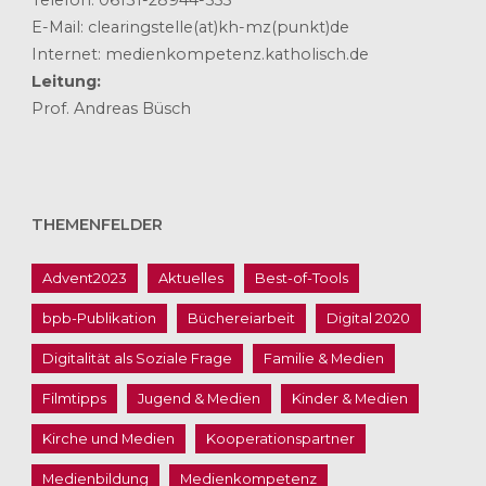
Telefon: 06131-28944-555
E-Mail: clearingstelle(at)kh-mz(punkt)de
Internet: medienkompetenz.katholisch.de
Leitung:
Prof. Andreas Büsch
THEMENFELDER
Advent2023
Aktuelles
Best-of-Tools
bpb-Publikation
Büchereiarbeit
Digital 2020
Digitalität als Soziale Frage
Familie & Medien
Filmtipps
Jugend & Medien
Kinder & Medien
Kirche und Medien
Kooperationspartner
Medienbildung
Medienkompetenz