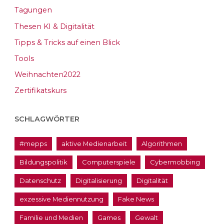
Tagungen
Thesen KI & Digitalität
Tipps & Tricks auf einen Blick
Tools
Weihnachten2022
Zertifikatskurs
SCHLAGWÖRTER
#mepps
aktive Medienarbeit
Algorithmen
Bildungspolitik
Computerspiele
Cybermobbing
Datenschutz
Digitalisierung
Digitalität
exzessive Mediennutzung
Fake News
Familie und Medien
Games
Gewalt