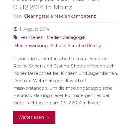
05.12.2014 in Mainz
Von
Clearingstelle Medienkompetenz
1. August 2014
Fernsehen
,
Medienpädagogik
,
Medienwirkung
,
Schule
,
Scripted Reality
Pseudodokumentarische Formate, Scripted-
Reality-Serien und Casting-Shows erfreuen sich
hoher Beliebtheit bei Kindern und Jugendlichen.
Doch ihr Wahrheitsgehalt wird oft
missverstanden. Um die medienpädagogische
Herausforderung dieser Formate geht es bei
einer Fachtagung am 05.12.2014 in Mainz.
"Alles
Weiterlesen
scripted