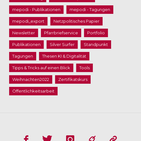
mepodi - Publikationen
mepodi - Tagungen
mepodi_export
Netzpolitisches Papier
Newsletter
Pfarrbriefservice
Portfolio
Publikationen
Silver Surfer
Standpunkt
Tagungen
Thesen KI & Digitalität
Tipps & Tricks auf einen Blick
Tools
Weihnachten2022
Zertifikatskurs
Öffentlichkeitsarbeit