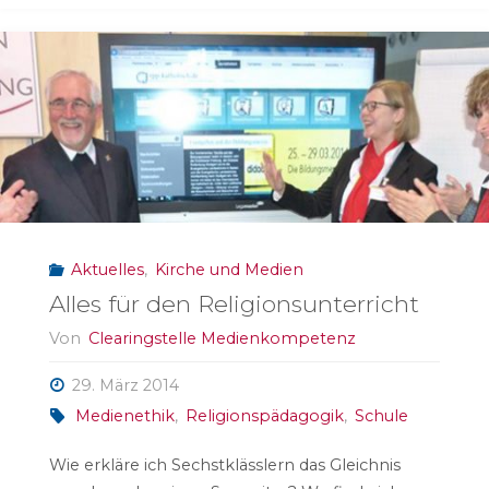
oder
was?!
am
05.12.2014
in
Aktuelles
,
Kirche und Medien
Mainz"
Alles für den Religionsunterricht
Von
Clearingstelle Medienkompetenz
29. März 2014
Medienethik
,
Religionspädagogik
,
Schule
Wie erkläre ich Sechstklässlern das Gleichnis