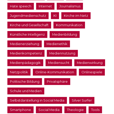
Hate speech
Internet
Journalismus
Jugendmedienschutz
KI
Kirche im Netz
Kirche und Gesellschaft
Kommunikation
Künstliche Intelligenz
Medienbildung
Medienerziehung
Medienethik
Medienkompetenz
Mediennutzung
Medienpädagogik
Mediensucht
Medienwirkung
Netzpolitik
Online-Kommunikation
Onlinespiele
Politische Bildung
Privatsphäre
Schule und Medien
Selbstdarstellung in Social Media
Silver Surfer
Smartphone
Social Media
Theologie
Tools