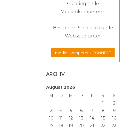
Clearingstelle
Medienkompetenz.
Besuchen Sie die aktuelle
Webseite unter
medienkompetenz CONNECT
ARCHIV
August 2026
M
D
M
D
F
S
S
1
2
3
4
5
6
7
8
9
10
11
12
13
14
15
16
17
18
19
20
21
22
23