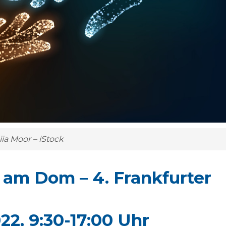
iia Moor – iStock
 am Dom –
4. Frankfurter
22, 9:30-17:00 Uhr