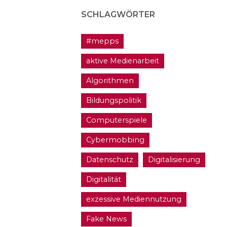
SCHLAGWÖRTER
#mepps
aktive Medienarbeit
Algorithmen
Bildungspolitik
Computerspiele
Cybermobbing
Datenschutz
Digitalisierung
Digitalität
exzessive Mediennutzung
Fake News