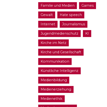
Familie und Medien
Games
Gewalt
Hate speech
Internet
Journalismus
Jugendmedienschutz
KI
Kirche im Netz
Kirche und Gesellschaft
Kommunikation
Künstliche Intelligenz
Medienbildung
Medienerziehung
Medienethik