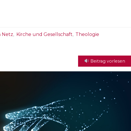
m Netz
,
Kirche und Gesellschaft
,
Theologie
Beitrag vorlesen