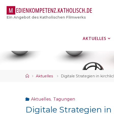
M
E
D
I
E
N
K
O
M
P
E
T
E
N
Z
.
K
A
T
H
O
L
I
S
C
H
.
D
E
Ein Angebot des Katholischen Filmwerks
Zum
AKTUELLES
Inhalt
springen
Start
Aktuelles
Digitale Strategien in kirch
Aktuelles
,
Tagungen
Digitale Strategien in