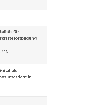
talität für
rkräftefortbildung
 / M.
gital als
nsunterricht in
z