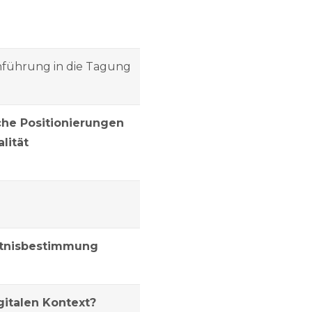
nführung in die Tagung
iche Positionierungen
lität
ältnisbestimmung
gitalen Kontext?