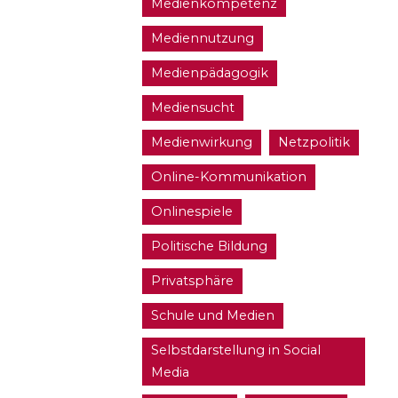
Medienkompetenz
Mediennutzung
Medienpädagogik
Mediensucht
Medienwirkung
Netzpolitik
Online-Kommunikation
Onlinespiele
Politische Bildung
Privatsphäre
Schule und Medien
Selbstdarstellung in Social
Media