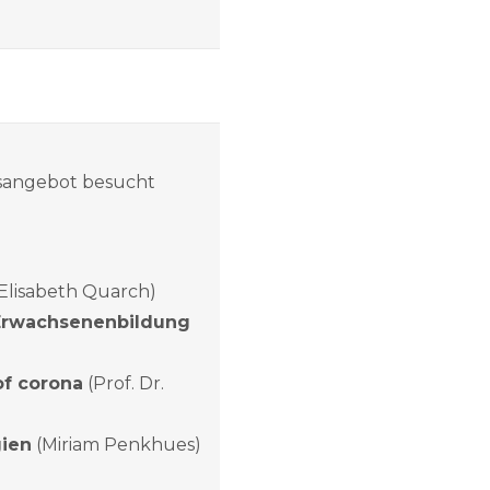
xisangebot besucht
(Elisabeth Quarch)
Erwachsenenbildung
of corona
(Prof. Dr.
gien
(Miriam Penkhues)