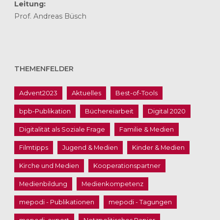
Leitung:
Prof. Andreas Büsch
THEMENFELDER
Advent2023
Aktuelles
Best-of-Tools
bpb-Publikation
Büchereiarbeit
Digital 2020
Digitalität als Soziale Frage
Familie & Medien
Filmtipps
Jugend & Medien
Kinder & Medien
Kirche und Medien
Kooperationspartner
Medienbildung
Medienkompetenz
mepodi - Publikationen
mepodi - Tagungen
mepodi_export
Netzpolitisches Papier