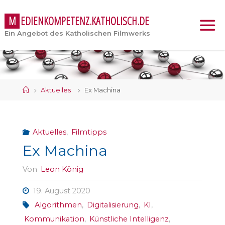
M
E
D
I
E
N
K
O
M
P
E
T
E
N
Z
.
K
A
T
H
O
L
I
S
C
H
.
D
E
Ein Angebot des Katholischen Filmwerks
Start
Aktuelles
Ex Machina
Aktuelles
,
Filmtipps
Ex Machina
Von
Leon König
19. August 2020
Algorithmen
,
Digitalisierung
,
KI
,
Kommunikation
,
Künstliche Intelligenz
,