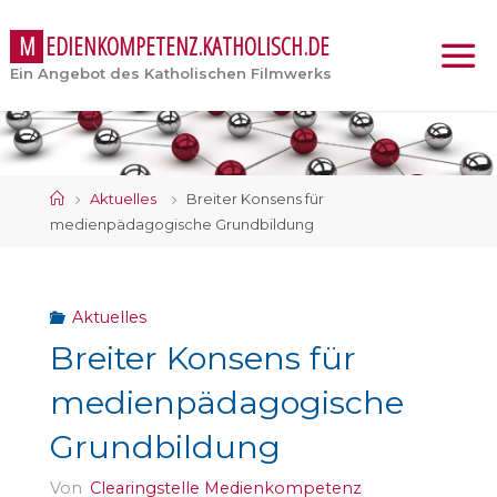
M
E
D
I
E
N
K
O
M
P
E
T
E
N
Z
.
K
A
T
H
O
L
I
S
C
H
.
D
E
Ein Angebot des Katholischen Filmwerks
Start
Aktuelles
Breiter Konsens für
medienpädagogische Grundbildung
Aktuelles
Breiter Konsens für
medienpädagogische
Grundbildung
Von
Clearingstelle Medienkompetenz