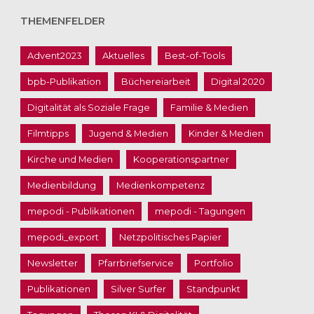
THEMENFELDER
Advent2023
Aktuelles
Best-of-Tools
bpb-Publikation
Büchereiarbeit
Digital 2020
Digitalität als Soziale Frage
Familie & Medien
Filmtipps
Jugend & Medien
Kinder & Medien
Kirche und Medien
Kooperationspartner
Medienbildung
Medienkompetenz
mepodi - Publikationen
mepodi - Tagungen
mepodi_export
Netzpolitisches Papier
Newsletter
Pfarrbriefservice
Portfolio
Publikationen
Silver Surfer
Standpunkt