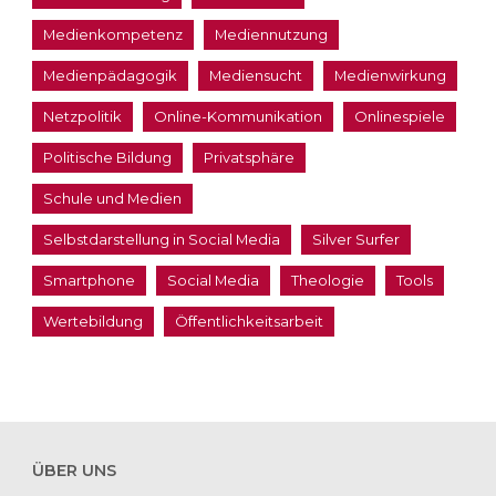
Medienkompetenz
Mediennutzung
Medienpädagogik
Mediensucht
Medienwirkung
Netzpolitik
Online-Kommunikation
Onlinespiele
Politische Bildung
Privatsphäre
Schule und Medien
Selbstdarstellung in Social Media
Silver Surfer
Smartphone
Social Media
Theologie
Tools
Wertebildung
Öffentlichkeitsarbeit
ÜBER UNS