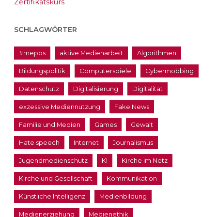
Zertifikatskurs
SCHLAGWÖRTER
#mepps
aktive Medienarbeit
Algorithmen
Bildungspolitik
Computerspiele
Cybermobbing
Datenschutz
Digitalisierung
Digitalität
exzessive Mediennutzung
Fake News
Familie und Medien
Games
Gewalt
Hate speech
Internet
Journalismus
Jugendmedienschutz
KI
Kirche im Netz
Kirche und Gesellschaft
Kommunikation
Künstliche Intelligenz
Medienbildung
Medienerziehung
Medienethik