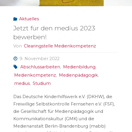
2022"
Aktuelles
Jetzt für den medius 2023
bewerben!
Von
Clearingstelle Medienkompetenz
9. November 2022
Abschlussarbeiten
,
Medienbildung
,
Medienkompetenz
,
Medienpädagogik
,
medius
,
Studium
Das Deutsche Kinderhilfswerk e.V. (DKHW), die
Freiwillige Selbstkontrolle Fernsehen e.V. (FSF),
die Gesellschaft für Medienpädagogik und
Kommunikationskultur (GMK) und die
Medienanstalt Berlin-Brandenburg (mabb)