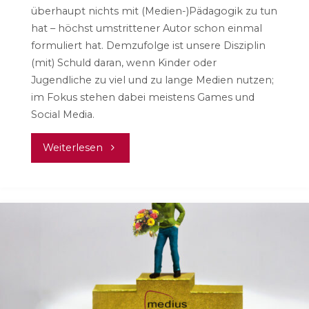
überhaupt nichts mit (Medien-)Pädagogik zu tun
hat – höchst umstrittener Autor schon einmal
formuliert hat. Demzufolge ist unsere Disziplin
(mit) Schuld daran, wenn Kinder oder
Jugendliche zu viel und zu lange Medien nutzen;
im Fokus stehen dabei meistens Games und
Social Media.
"Woran
Weiterlesen
wir
gerade
arbeiten
–
November