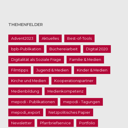
THEMENFELDER
Advent2023
Aktuelles
Best-of-Tools
bpb-Publikation
Büchereiarbeit
Digital 2020
Digitalität als Soziale Frage
Familie & Medien
Filmtipps
Jugend & Medien
Kinder & Medien
Kirche und Medien
Kooperationspartner
Medienbildung
Medienkompetenz
mepodi - Publikationen
mepodi - Tagungen
mepodi_export
Netzpolitisches Papier
Newsletter
Pfarrbriefservice
Portfolio