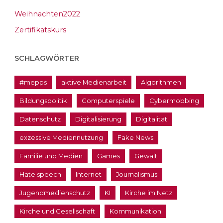
Weihnachten2022
Zertifikatskurs
SCHLAGWÖRTER
#mepps
aktive Medienarbeit
Algorithmen
Bildungspolitik
Computerspiele
Cybermobbing
Datenschutz
Digitalisierung
Digitalität
exzessive Mediennutzung
Fake News
Familie und Medien
Games
Gewalt
Hate speech
Internet
Journalismus
Jugendmedienschutz
KI
Kirche im Netz
Kirche und Gesellschaft
Kommunikation