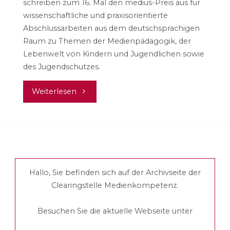
schreiben zum 16. Mal den medius-Preis aus für
wissenschaftliche und praxisorientierte
Abschlussarbeiten aus dem deutschsprachigen
Raum zu Themen der Medienpädagogik, der
Lebenwelt von Kindern und Jugendlichen sowie
des Jugendschutzes.
"Jetzt
Weiterlesen
für
den
medius
Hallo, Sie befinden sich auf der Archivseite der
2023
Clearingstelle Medienkompetenz.
bewerben!"
Besuchen Sie die aktuelle Webseite unter