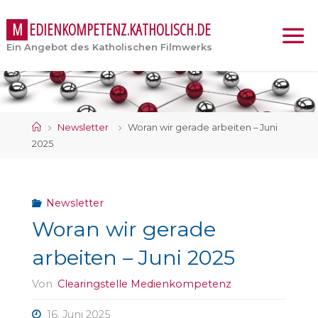
M
E
D
I
E
N
K
O
M
P
E
T
E
N
Z
.
K
A
T
H
O
L
I
S
C
H
.
D
E
Ein Angebot des Katholischen Filmwerks
Start
Newsletter
Woran wir gerade arbeiten – Juni
2025
Newsletter
Woran wir gerade
arbeiten – Juni 2025
Von
Clearingstelle Medienkompetenz
16. Juni 2025