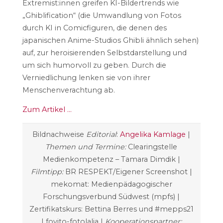
Extremist:innen greifen KI-Bildertrends wie
„Ghiblification“ (die Umwandlung von Fotos
durch KI in Comicfiguren, die denen des
japanischen Anime-Studios Ghibli ähnlich sehen)
auf, zur heroisierenden Selbstdarstellung und
um sich humorvoll zu geben. Durch die
Verniedlichung lenken sie von ihrer
Menschenverachtung ab.
Zum Artikel …
Bildnachweise
Editorial
:
Angelika Kamlage
|
Themen und Termine:
Clearingstelle
Medienkompetenz – Tamara Dimdik |
Filmtipp:
BR RESPEKT/Eigener Screenshot |
mekomat: Medienpädagogischer
Forschungsverbund Südwest (mpfs) |
Zertifikatskurs: Bettina Berres und #mepps21
| fovito-fotolalia |
Kooperationspartner: