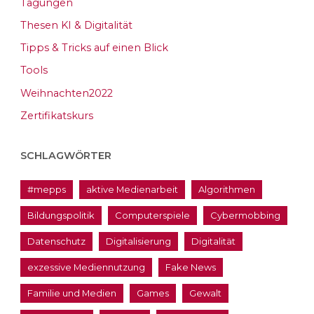
Tagungen
Thesen KI & Digitalität
Tipps & Tricks auf einen Blick
Tools
Weihnachten2022
Zertifikatskurs
SCHLAGWÖRTER
#mepps
aktive Medienarbeit
Algorithmen
Bildungspolitik
Computerspiele
Cybermobbing
Datenschutz
Digitalisierung
Digitalität
exzessive Mediennutzung
Fake News
Familie und Medien
Games
Gewalt