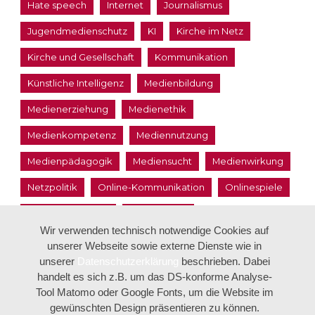
Hate speech
Internet
Journalismus
Jugendmedienschutz
KI
Kirche im Netz
Kirche und Gesellschaft
Kommunikation
Künstliche Intelligenz
Medienbildung
Medienerziehung
Medienethik
Medienkompetenz
Mediennutzung
Medienpädagogik
Mediensucht
Medienwirkung
Netzpolitik
Online-Kommunikation
Onlinespiele
Politische Bildung
Privatsphäre
Wir verwenden technisch notwendige Cookies auf
Schule und Medien
unserer Webseite sowie externe Dienste wie in
unserer
Datenschutzerklärung
beschrieben. Dabei
Selbstdarstellung in Social Media
Silver Surfer
handelt es sich z.B. um das DS-konforme Analyse-
Smartphone
Social Media
Theologie
Tools
Tool Matomo oder Google Fonts, um die Website im
gewünschten Design präsentieren zu können.