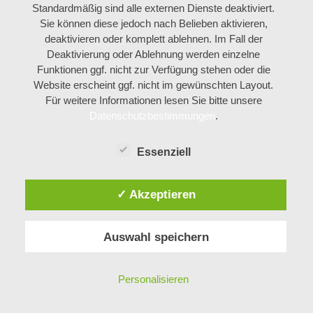
Wertebildung
Öffentlichkeitsarbeit
Standardmäßig sind alle externen Dienste deaktiviert.
Sie können diese jedoch nach Belieben aktivieren,
deaktivieren oder komplett ablehnen. Im Fall der
Deaktivierung oder Ablehnung werden einzelne
Funktionen ggf. nicht zur Verfügung stehen oder die
Website erscheint ggf. nicht im gewünschten Layout.
ÜBER UNS
Für weitere Informationen lesen Sie bitte unsere
Datenschutzbestimmungen
.
In einer immer stärker von Medien geprägten Welt
aufzuwachsen und zu leben stellt an jeden
Essenziell
Menschen große Anforderungen. Lesen, Schreiben
und Rechnen zu können – das reicht heute nicht
✓ Akzeptieren
mehr aus. Neben diesen Fähigkeiten steht
gleichberechtigt auch Medienkompetenz,
verstanden als die Fähigkeit, die unterschiedlichen
Auswahl speichern
Medien subjektiv sinnvoll, verantwortlich und
lebensdienlich einzusetzen.
Personalisieren
Die Clearingstelle Medienkompetenz
wurde von
der Deutschen Bischofskonferenz im Frühjahr 2012