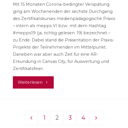
Mit 15 Monaten Corona-bedingter Verspätung
ging am Wochenenden der sechste Durchgang
des Zertifikatskurses medienpädagogische Praxis
– intern als mepps VI bzw. mit dem Hashtag
#mepps19 (ja, richtig gelesen: 19) bezeichnet –
zu Ende. Dabei stand die Präsentation der Praxis-
Projekte der Teilnehmenden im Mittelpunkt.
Daneben war aber auch Zeit für eine AR-
Erkundung in Canvas City, für Auswertung und
Zertifikatsfeier.
"mepps
Weiterlesen
VI:
Neue
1
2
3
4
Medienpädagog:innen
Seitennummerierung