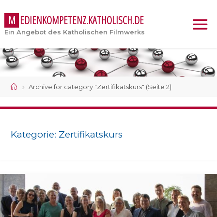
M
E
D
I
E
N
K
O
M
P
E
T
E
N
Z
.
K
A
T
H
O
L
I
S
C
H
.
D
E
Ein Angebot des Katholischen Filmwerks
Start
Archive for category "Zertifikatskurs"
(Seite 2)
Kategorie:
Zertifikatskurs