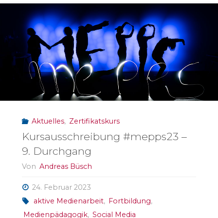
Praxis:
Zweite
Präsenzphase
von
#mepps22"
Aktuelles
,
Zertifikatskurs
Kursausschreibung #mepps23 –
9. Durchgang
Von
Andreas Büsch
24. Februar 2023
aktive Medienarbeit
,
Fortbildung
,
Medienpädagogik
,
Social Media