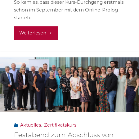
So kam es, dass dieser Kurs-Durchgang erstmals
schon im September mit dem Online-Prolog
startete.
"#mepps22:
Weiterlesen
Achter
Durchgang
des
Zertifikatskurses
gestartet"
Aktuelles
,
Zertifikatskurs
Festabend zum Abschluss von