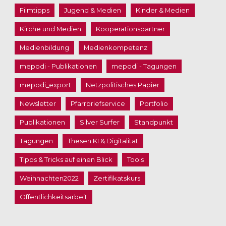
Filmtipps
Jugend & Medien
Kinder & Medien
Kirche und Medien
Kooperationspartner
Medienbildung
Medienkompetenz
mepodi - Publikationen
mepodi - Tagungen
mepodi_export
Netzpolitisches Papier
Newsletter
Pfarrbriefservice
Portfolio
Publikationen
Silver Surfer
Standpunkt
Tagungen
Thesen KI & Digitalität
Tipps & Tricks auf einen Blick
Tools
Weihnachten2022
Zertifikatskurs
Öffentlichkeitsarbeit