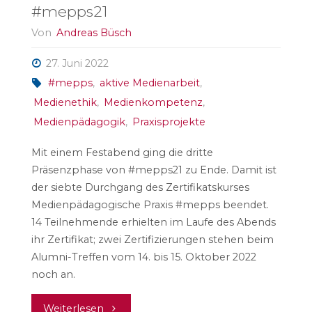
#mepps21
Von
Andreas Büsch
27. Juni 2022
#mepps
,
aktive Medienarbeit
,
Medienethik
,
Medienkompetenz
,
Medienpädagogik
,
Praxisprojekte
Mit einem Festabend ging die dritte
Präsenzphase von #mepps21 zu Ende. Damit ist
der siebte Durchgang des Zertifikatskurses
Medienpädagogische Praxis #mepps beendet.
14 Teilnehmende erhielten im Laufe des Abends
ihr Zertifikat; zwei Zertifizierungen stehen beim
Alumni-Treffen vom 14. bis 15. Oktober 2022
noch an.
"Festabend
Weiterlesen