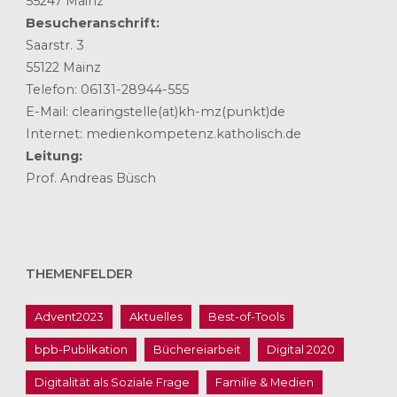
55247 Mainz
Besucheranschrift:
Saarstr. 3
55122 Mainz
Telefon: 06131-28944-555
E-Mail: clearingstelle(at)kh-mz(punkt)de
Internet: medienkompetenz.katholisch.de
Leitung:
Prof. Andreas Büsch
THEMENFELDER
Advent2023
Aktuelles
Best-of-Tools
bpb-Publikation
Büchereiarbeit
Digital 2020
Digitalität als Soziale Frage
Familie & Medien