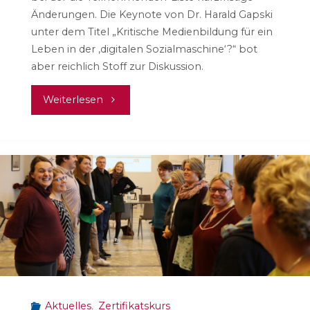
Änderungen. Die Keynote von Dr. Harald Gapski
unter dem Titel „Kritische Medienbildung für ein
Leben in der ‚digitalen Sozialmaschine‘?“ bot
aber reichlich Stoff zur Diskussion.
"Medienpädagogik
Weiterlesen
in
der
digitalen
Sozialmaschine"
Aktuelles
,
Zertifikatskurs