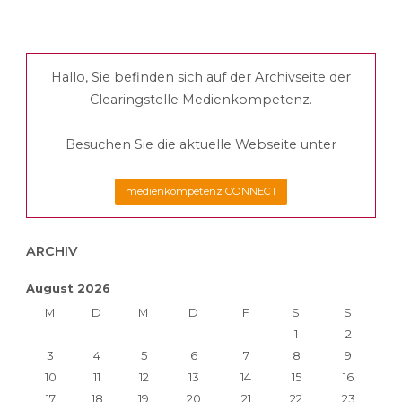
zertifiziert"
der
Hallo, Sie befinden sich auf der Archivseite der
Beiträge
Clearingstelle Medienkompetenz.
Besuchen Sie die aktuelle Webseite unter
medienkompetenz CONNECT
ARCHIV
August 2026
M
D
M
D
F
S
S
1
2
3
4
5
6
7
8
9
10
11
12
13
14
15
16
17
18
19
20
21
22
23