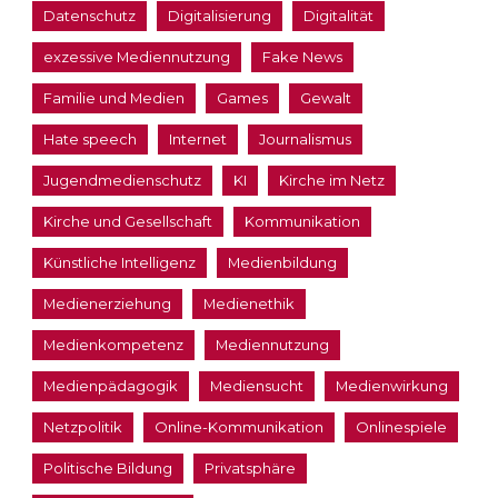
Datenschutz
Digitalisierung
Digitalität
exzessive Mediennutzung
Fake News
Familie und Medien
Games
Gewalt
Hate speech
Internet
Journalismus
Jugendmedienschutz
KI
Kirche im Netz
Kirche und Gesellschaft
Kommunikation
Künstliche Intelligenz
Medienbildung
Medienerziehung
Medienethik
Medienkompetenz
Mediennutzung
Medienpädagogik
Mediensucht
Medienwirkung
Netzpolitik
Online-Kommunikation
Onlinespiele
Politische Bildung
Privatsphäre