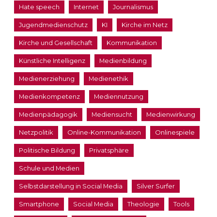
Hate speech
Internet
Journalismus
Jugendmedienschutz
KI
Kirche im Netz
Kirche und Gesellschaft
Kommunikation
Künstliche Intelligenz
Medienbildung
Medienerziehung
Medienethik
Medienkompetenz
Mediennutzung
Medienpädagogik
Mediensucht
Medienwirkung
Netzpolitik
Online-Kommunikation
Onlinespiele
Politische Bildung
Privatsphäre
Schule und Medien
Selbstdarstellung in Social Media
Silver Surfer
Smartphone
Social Media
Theologie
Tools