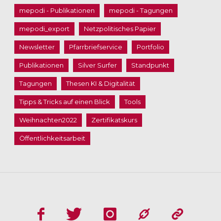
mepodi - Publikationen
mepodi - Tagungen
mepodi_export
Netzpolitisches Papier
Newsletter
Pfarrbriefservice
Portfolio
Publikationen
Silver Surfer
Standpunkt
Tagungen
Thesen KI & Digitalität
Tipps & Tricks auf einen Blick
Tools
Weihnachten2022
Zertifikatskurs
Öffentlichkeitsarbeit