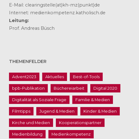
E-Mail: clearingstelle(at)kh-mz(punkt)de
Internet: medienkompetenz.katholisch.de
Leitung:
Prof. Andreas Büsch
THEMENFELDER
Advent2023
Aktuelles
Best-of-Tools
bpb-Publikation
Büchereiarbeit
Digital 2020
Digitalität als Soziale Frage
Familie & Medien
Filmtipps
Jugend & Medien
Kinder & Medien
Kirche und Medien
Kooperationspartner
Medienbildung
Medienkompetenz