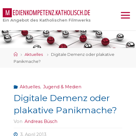
M
E
D
I
E
N
K
O
M
P
E
T
E
N
Z
.
K
A
T
H
O
L
I
S
C
H
.
D
E
Ein Angebot des Katholischen Filmwerks
Start
Aktuelles
Digitale Demenz oder plakative
Panikmache?
Aktuelles
,
Jugend & Medien
Digitale Demenz oder
plakative Panikmache?
Von
Andreas Büsch
3. April 2013