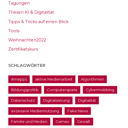
Tagungen
Thesen KI & Digitalität
Tipps & Tricks auf einen Blick
Tools
Weihnachten2022
Zertifikatskurs
SCHLAGWÖRTER
#mepps
aktive Medienarbeit
Algorithmen
Bildungspolitik
Computerspiele
Cybermobbing
Datenschutz
Digitalisierung
Digitalität
exzessive Mediennutzung
Fake News
Familie und Medien
Games
Gewalt