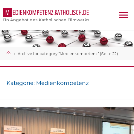
M
E
D
I
E
N
K
O
M
P
E
T
E
N
Z
.
K
A
T
H
O
L
I
S
C
H
.
D
E
Ein Angebot des Katholischen Filmwerks
Start
Archive for category "Medienkompetenz"
(Seite 22)
Kategorie:
Medienkompetenz