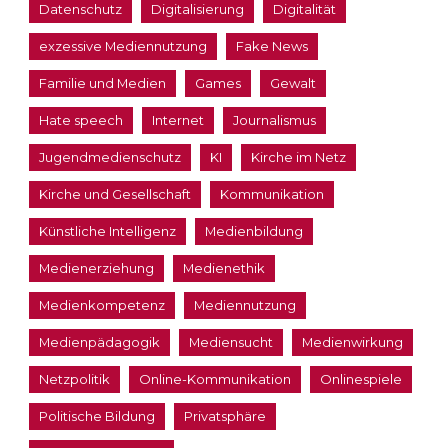
Datenschutz
Digitalisierung
Digitalität
exzessive Mediennutzung
Fake News
Familie und Medien
Games
Gewalt
Hate speech
Internet
Journalismus
Jugendmedienschutz
KI
Kirche im Netz
Kirche und Gesellschaft
Kommunikation
Künstliche Intelligenz
Medienbildung
Medienerziehung
Medienethik
Medienkompetenz
Mediennutzung
Medienpädagogik
Mediensucht
Medienwirkung
Netzpolitik
Online-Kommunikation
Onlinespiele
Politische Bildung
Privatsphäre