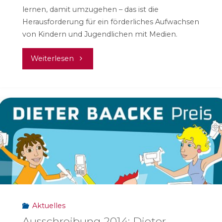
lernen, damit umzugehen – das ist die
Herausforderung für ein förderliches Aufwachsen
von Kindern und Jugendlichen mit Medien.
"Lokale
Weiterlesen
Netzwerke
unterstützen
Familien
bei
der
Medienerziehung"
Aktuelles
Ausschreibung 2014: Dieter