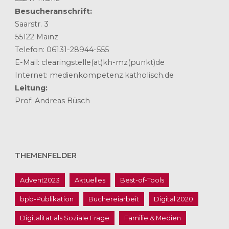
Besucheranschrift:
Saarstr. 3
55122 Mainz
Telefon: 06131-28944-555
E-Mail: clearingstelle(at)kh-mz(punkt)de
Internet: medienkompetenz.katholisch.de
Leitung:
Prof. Andreas Büsch
THEMENFELDER
Advent2023
Aktuelles
Best-of-Tools
bpb-Publikation
Büchereiarbeit
Digital 2020
Digitalität als Soziale Frage
Familie & Medien