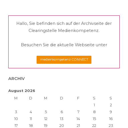
Büchereiarbeit"
der
Hallo, Sie befinden sich auf der Archivseite der
Beiträge
Clearingstelle Medienkompetenz.
Besuchen Sie die aktuelle Webseite unter
medienkompetenz CONNECT
ARCHIV
August 2026
M
D
M
D
F
S
S
1
2
3
4
5
6
7
8
9
10
11
12
13
14
15
16
17
18
19
20
21
22
23