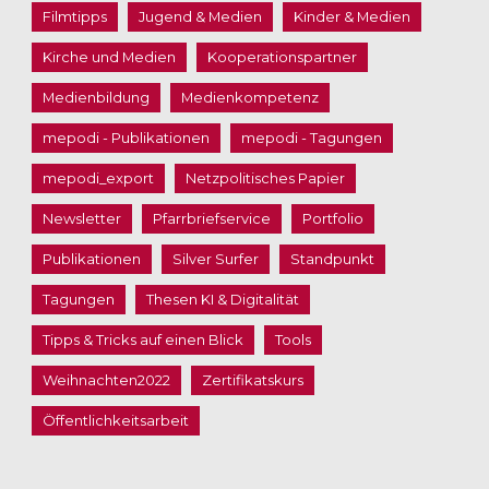
Filmtipps
Jugend & Medien
Kinder & Medien
Kirche und Medien
Kooperationspartner
Medienbildung
Medienkompetenz
mepodi - Publikationen
mepodi - Tagungen
mepodi_export
Netzpolitisches Papier
Newsletter
Pfarrbriefservice
Portfolio
Publikationen
Silver Surfer
Standpunkt
Tagungen
Thesen KI & Digitalität
Tipps & Tricks auf einen Blick
Tools
Weihnachten2022
Zertifikatskurs
Öffentlichkeitsarbeit