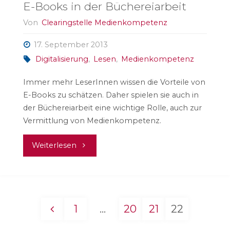
E-Books in der Büchereiarbeit
Von
Clearingstelle Medienkompetenz
17. September 2013
Digitalisierung
,
Lesen
,
Medienkompetenz
Immer mehr LeserInnen wissen die Vorteile von
E-Books zu schätzen. Daher spielen sie auch in
der Büchereiarbeit eine wichtige Rolle, auch zur
Vermittlung von Medienkompetenz.
"E-
Weiterlesen
Books
in
1
…
20
21
22
der
Seitennummerierung