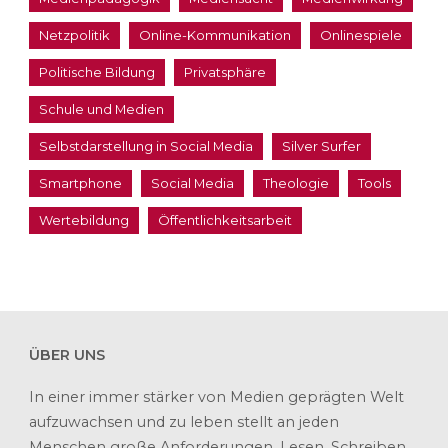
Netzpolitik
Online-Kommunikation
Onlinespiele
Politische Bildung
Privatsphäre
Schule und Medien
Selbstdarstellung in Social Media
Silver Surfer
Smartphone
Social Media
Theologie
Tools
Wertebildung
Öffentlichkeitsarbeit
ÜBER UNS
In einer immer stärker von Medien geprägten Welt
aufzuwachsen und zu leben stellt an jeden
Menschen große Anforderungen. Lesen, Schreiben