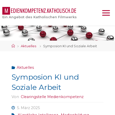
M
E
D
I
E
N
K
O
M
P
E
T
E
N
Z
.
K
A
T
H
O
L
I
S
C
H
.
D
E
Ein Angebot des Katholischen Filmwerks
Start
Aktuelles
Symposion KI und Soziale Arbeit
Aktuelles
Symposion KI und
Soziale Arbeit
Von
Clearingstelle Medienkompetenz
5. März 2025