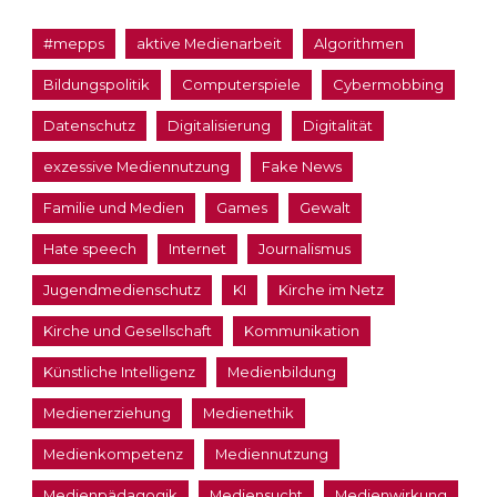
#mepps
aktive Medienarbeit
Algorithmen
Bildungspolitik
Computerspiele
Cybermobbing
Datenschutz
Digitalisierung
Digitalität
exzessive Mediennutzung
Fake News
Familie und Medien
Games
Gewalt
Hate speech
Internet
Journalismus
Jugendmedienschutz
KI
Kirche im Netz
Kirche und Gesellschaft
Kommunikation
Künstliche Intelligenz
Medienbildung
Medienerziehung
Medienethik
Medienkompetenz
Mediennutzung
Medienpädagogik
Mediensucht
Medienwirkung