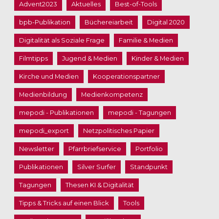
Advent2023
Aktuelles
Best-of-Tools
bpb-Publikation
Büchereiarbeit
Digital 2020
Digitalität als Soziale Frage
Familie & Medien
Filmtipps
Jugend & Medien
Kinder & Medien
Kirche und Medien
Kooperationspartner
Medienbildung
Medienkompetenz
mepodi - Publikationen
mepodi - Tagungen
mepodi_export
Netzpolitisches Papier
Newsletter
Pfarrbriefservice
Portfolio
Publikationen
Silver Surfer
Standpunkt
Tagungen
Thesen KI & Digitalität
Tipps & Tricks auf einen Blick
Tools