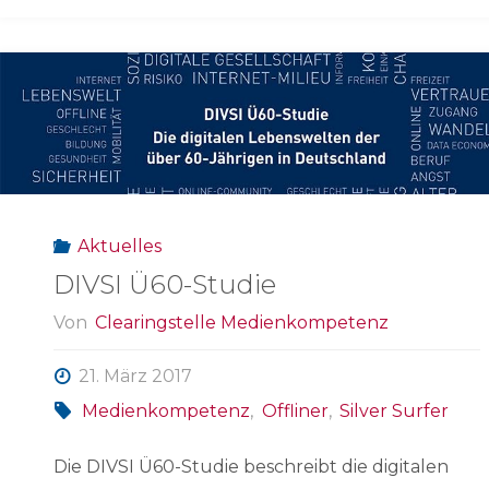
Aktuelles
DIVSI Ü60-Studie
Von
Clearingstelle Medienkompetenz
21. März 2017
Medienkompetenz
,
Offliner
,
Silver Surfer
Die DIVSI Ü60-Studie beschreibt die digitalen