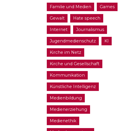
Familie und Medien
Games
Gewalt
Hate speech
Internet
Journalismus
Jugendmedienschutz
KI
Kirche im Netz
Kirche und Gesellschaft
Kommunikation
Künstliche Intelligenz
Medienbildung
Medienerziehung
Medienethik