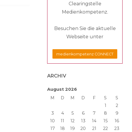
Clearingstelle
Medienkompetenz.
Besuchen Sie die aktuelle
Webseite unter
medienkompetenz CONNECT
ARCHIV
August 2026
M
D
M
D
F
S
S
1
2
3
4
5
6
7
8
9
10
11
12
13
14
15
16
17
18
19
20
21
22
23