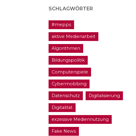
SCHLAGWÖRTER
#mepps
aktive Medienarbeit
Algorithmen
Bildungspolitik
Computerspiele
Cybermobbing
Datenschutz
Digitalisierung
Digitalität
exzessive Mediennutzung
Fake News