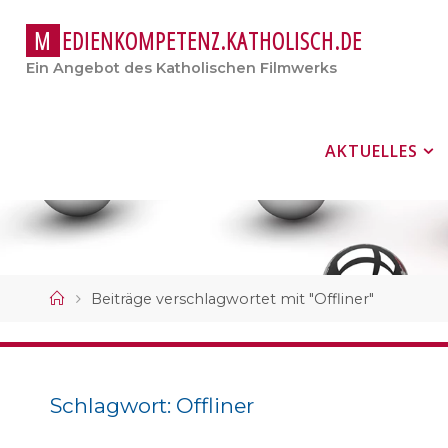
M
E
D
I
E
N
K
O
M
P
E
T
E
N
Z
.
K
A
T
H
O
L
I
S
C
H
.
D
E
Ein Angebot des Katholischen Filmwerks
Zum
AKTUELLES
Inhalt
springen
Start
Beiträge verschlagwortet mit "Offliner"
Schlagwort:
Offliner