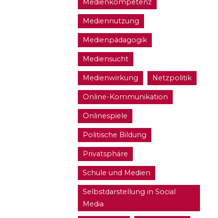
Medienkompetenz
Mediennutzung
Medienpädagogik
Mediensucht
Medienwirkung
Netzpolitik
Online-Kommunikation
Onlinespiele
Politische Bildung
Privatsphäre
Schule und Medien
Selbstdarstellung in Social
Media