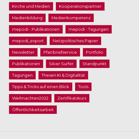
Kirche und Medien
Kooperationspartner
Medienbildung
Medienkompetenz
mepodi - Publikationen
mepodi - Tagungen
mepodi_export
Netzpolitisches Papier
Newsletter
Pfarrbriefservice
Portfolio
Publikationen
Silver Surfer
Standpunkt
Tagungen
Thesen KI & Digitalität
Tipps & Tricks auf einen Blick
Tools
Weihnachten2022
Zertifikatskurs
Öffentlichkeitsarbeit