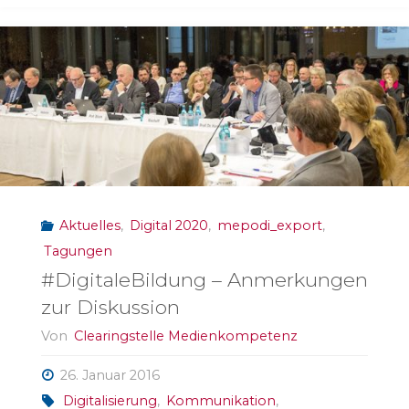
Aktuelles
,
Digital 2020
,
mepodi_export
,
Tagungen
#DigitaleBildung – Anmerkungen
zur Diskussion
Von
Clearingstelle Medienkompetenz
26. Januar 2016
Digitalisierung
,
Kommunikation
,