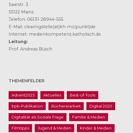
Saarstr. 3
55122 Mainz
Telefon: 06131-28944-555
E-Mail: clearingstelle(at)kh-mz(punkt)de
Internet: medienkompetenz.katholisch.de
Leitung:
Prof. Andreas Büsch
THEMENFELDER
Advent2023
Aktuelles
Best-of-Tools
bpb-Publikation
Büchereiarbeit
Digital 2020
Digitalität als Soziale Frage
Familie & Medien
Filmtipps
Jugend & Medien
Kinder & Medien