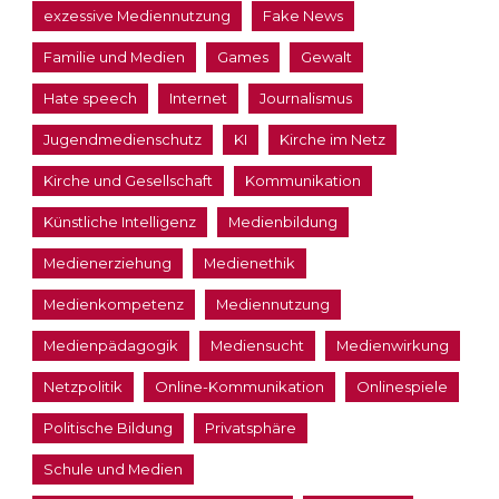
exzessive Mediennutzung
Fake News
Familie und Medien
Games
Gewalt
Hate speech
Internet
Journalismus
Jugendmedienschutz
KI
Kirche im Netz
Kirche und Gesellschaft
Kommunikation
Künstliche Intelligenz
Medienbildung
Medienerziehung
Medienethik
Medienkompetenz
Mediennutzung
Medienpädagogik
Mediensucht
Medienwirkung
Netzpolitik
Online-Kommunikation
Onlinespiele
Politische Bildung
Privatsphäre
Schule und Medien