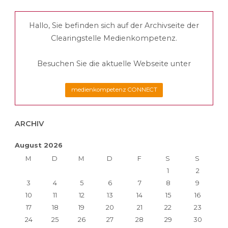
der
Hallo, Sie befinden sich auf der Archivseite der
Beiträge
Clearingstelle Medienkompetenz.
Besuchen Sie die aktuelle Webseite unter
medienkompetenz CONNECT
ARCHIV
August 2026
M
D
M
D
F
S
S
1
2
3
4
5
6
7
8
9
10
11
12
13
14
15
16
17
18
19
20
21
22
23
24
25
26
27
28
29
30