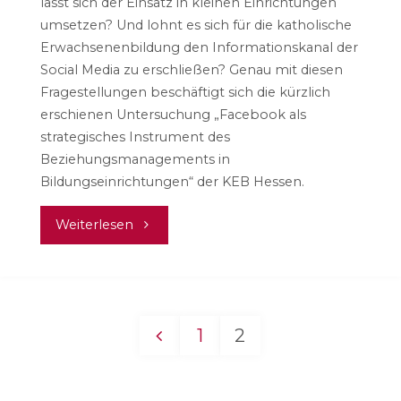
lässt sich der Einsatz in kleinen Einrichtungen
umsetzen? Und lohnt es sich für die katholische
Erwachsenenbildung den Informationskanal der
Social Media zu erschließen? Genau mit diesen
Fragestellungen beschäftigt sich die kürzlich
erschienen Untersuchung „Facebook als
strategisches Instrument des
Beziehungsmanagements in
Bildungseinrichtungen“ der KEB Hessen.
"Mehr
Weiterlesen
Beziehungsmanagement,
weniger
1
2
Informationen"
Seitennummerieru