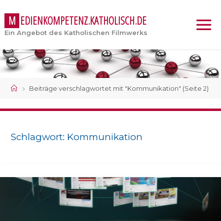
M
E
D
I
E
N
K
O
M
P
E
T
E
N
Z
.
K
A
T
H
O
L
I
S
C
H
.
D
E
Ein Angebot des Katholischen Filmwerks
Start
Beiträge verschlagwortet mit "Kommunikation"
(Seite 2)
Schlagwort:
Kommunikation