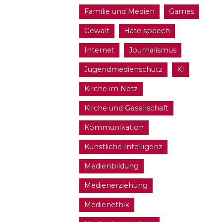
Familie und Medien
Games
Gewalt
Hate speech
Internet
Journalismus
Jugendmedienschutz
KI
Kirche im Netz
Kirche und Gesellschaft
Kommunikation
Künstliche Intelligenz
Medienbildung
Medienerziehung
Medienethik