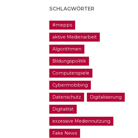
SCHLAGWÖRTER
#mepps
aktive Medienarbeit
Algorithmen
Bildungspolitik
Computerspiele
Cybermobbing
Datenschutz
Digitalisierung
Digitalität
exzessive Mediennutzung
Fake News