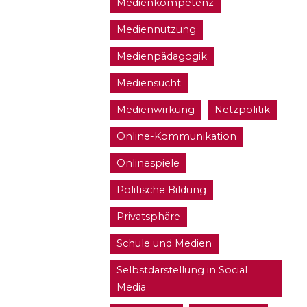
Medienkompetenz
Mediennutzung
Medienpädagogik
Mediensucht
Medienwirkung
Netzpolitik
Online-Kommunikation
Onlinespiele
Politische Bildung
Privatsphäre
Schule und Medien
Selbstdarstellung in Social
Media