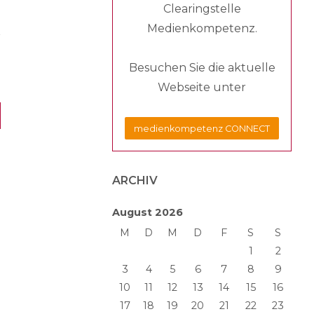
Clearingstelle
Medienkompetenz.
Besuchen Sie die aktuelle
Webseite unter
medienkompetenz CONNECT
ARCHIV
August 2026
M
D
M
D
F
S
S
1
2
3
4
5
6
7
8
9
10
11
12
13
14
15
16
17
18
19
20
21
22
23