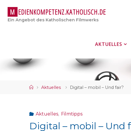
M
E
D
I
E
N
K
O
M
P
E
T
E
N
Z
.
K
A
T
H
O
L
I
S
C
H
.
D
E
Ein Angebot des Katholischen Filmwerks
Zum
AKTUELLES
Inhalt
springen
Start
Aktuelles
Digital – mobil – Und fair?
Aktuelles
,
Filmtipps
Digital – mobil – Und f