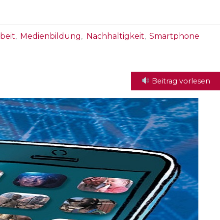
beit
,
Medienbildung
,
Nachhaltigkeit
,
Smartphone
Beitrag vorlesen