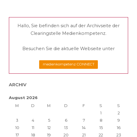
Hallo, Sie befinden sich auf der Archivseite der
Clearingstelle Medienkompetenz.
Besuchen Sie die aktuelle Webseite unter
medienkompetenz CONNECT
ARCHIV
August 2026
M
D
M
D
F
S
S
1
2
3
4
5
6
7
8
9
10
11
12
13
14
15
16
17
18
19
20
21
22
23