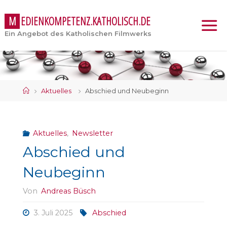
M
E
D
I
E
N
K
O
M
P
E
T
E
N
Z
.
K
A
T
H
O
L
I
S
C
H
.
D
E
Ein Angebot des Katholischen Filmwerks
Start
Aktuelles
Abschied und Neubeginn
Aktuelles
,
Newsletter
Abschied und
Neubeginn
Von
Andreas Büsch
3. Juli 2025
Abschied