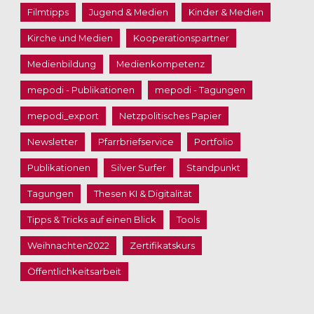
Filmtipps
Jugend & Medien
Kinder & Medien
Kirche und Medien
Kooperationspartner
Medienbildung
Medienkompetenz
mepodi - Publikationen
mepodi - Tagungen
mepodi_export
Netzpolitisches Papier
Newsletter
Pfarrbriefservice
Portfolio
Publikationen
Silver Surfer
Standpunkt
Tagungen
Thesen KI & Digitalität
Tipps & Tricks auf einen Blick
Tools
Weihnachten2022
Zertifikatskurs
Öffentlichkeitsarbeit