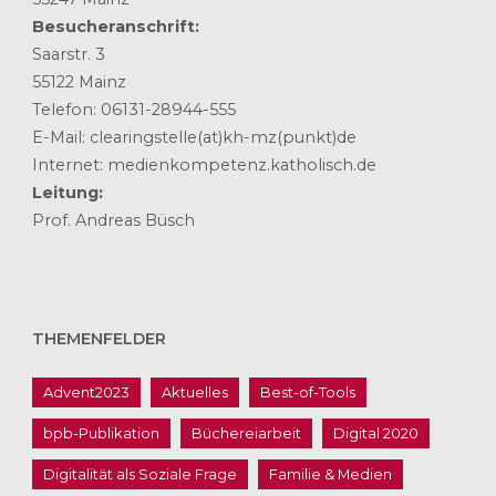
Besucheranschrift:
Saarstr. 3
55122 Mainz
Telefon: 06131-28944-555
E-Mail: clearingstelle(at)kh-mz(punkt)de
Internet: medienkompetenz.katholisch.de
Leitung:
Prof. Andreas Büsch
THEMENFELDER
Advent2023
Aktuelles
Best-of-Tools
bpb-Publikation
Büchereiarbeit
Digital 2020
Digitalität als Soziale Frage
Familie & Medien