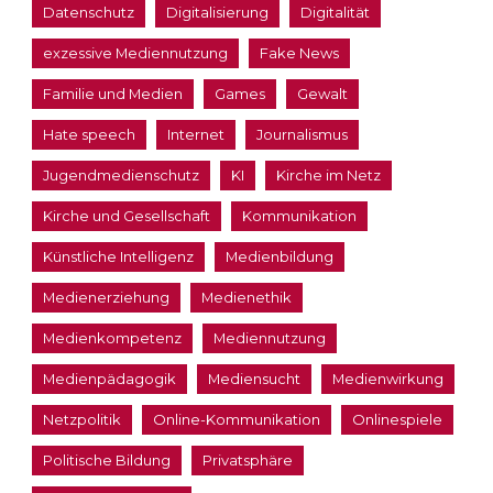
Datenschutz
Digitalisierung
Digitalität
exzessive Mediennutzung
Fake News
Familie und Medien
Games
Gewalt
Hate speech
Internet
Journalismus
Jugendmedienschutz
KI
Kirche im Netz
Kirche und Gesellschaft
Kommunikation
Künstliche Intelligenz
Medienbildung
Medienerziehung
Medienethik
Medienkompetenz
Mediennutzung
Medienpädagogik
Mediensucht
Medienwirkung
Netzpolitik
Online-Kommunikation
Onlinespiele
Politische Bildung
Privatsphäre