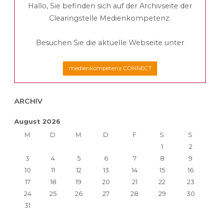
Hallo, Sie befinden sich auf der Archivseite der
Beiträge
2023"
Clearingstelle Medienkompetenz.
Besuchen Sie die aktuelle Webseite unter
medienkompetenz CONNECT
ARCHIV
August 2026
M
D
M
D
F
S
S
1
2
3
4
5
6
7
8
9
10
11
12
13
14
15
16
17
18
19
20
21
22
23
24
25
26
27
28
29
30
31