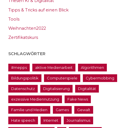
Thesen KI & Digitalität
Tipps & Tricks auf einen Blick
Tools
Weihnachten2022
Zertifikatskurs
SCHLAGWÖRTER
#mepps
aktive Medienarbeit
Algorithmen
Bildungspolitik
Computerspiele
Cybermobbing
Datenschutz
Digitalisierung
Digitalität
exzessive Mediennutzung
Fake News
Familie und Medien
Games
Gewalt
Hate speech
Internet
Journalismus