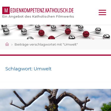
M
E
D
I
E
N
K
O
M
P
E
T
E
N
Z
.
K
A
T
H
O
L
I
S
C
H
.
D
E
Ein Angebot des Katholischen Filmwerks
Start
Beiträge verschlagwortet mit "Umwelt"
Schlagwort:
Umwelt