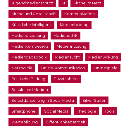
Jugendmedienschutz
KI
Kirche im Netz
Kirche und Gesellschaft
Kommunikation
Künstliche Intelligenz
Medienbildung
Medienerziehung
Medienethik
Medienkompetenz
Mediennutzung
Medienpädagogik
Mediensucht
Medienwirkung
Netzpolitik
Online-Kommunikation
Onlinespiele
Politische Bildung
Privatsphäre
Schule und Medien
Selbstdarstellung in Social Media
Silver Surfer
Smartphone
Social Media
Theologie
Tools
Wertebildung
Öffentlichkeitsarbeit