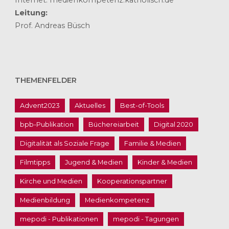
Internet: medienkompetenz.katholisch.de
Leitung:
Prof. Andreas Büsch
THEMENFELDER
Advent2023
Aktuelles
Best-of-Tools
bpb-Publikation
Büchereiarbeit
Digital 2020
Digitalität als Soziale Frage
Familie & Medien
Filmtipps
Jugend & Medien
Kinder & Medien
Kirche und Medien
Kooperationspartner
Medienbildung
Medienkompetenz
mepodi - Publikationen
mepodi - Tagungen