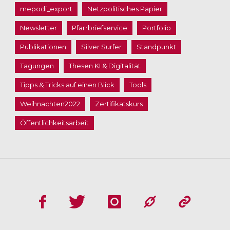
mepodi_export
Netzpolitisches Papier
Newsletter
Pfarrbriefservice
Portfolio
Publikationen
Silver Surfer
Standpunkt
Tagungen
Thesen KI & Digitalität
Tipps & Tricks auf einen Blick
Tools
Weihnachten2022
Zertifikatskurs
Öffentlichkeitsarbeit