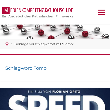
M
E
D
I
E
N
K
O
M
P
E
T
E
N
Z
.
K
A
T
H
O
L
I
S
C
H
.
D
E
Ein Angebot des Katholischen Filmwerks
Start
Beiträge verschlagwortet mit "Fomo"
Schlagwort:
Fomo