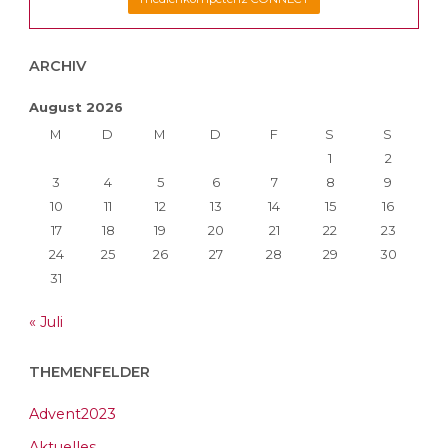
verlorenen
Zeit"
ARCHIV
August 2026
M
D
M
D
F
S
S
1
2
3
4
5
6
7
8
9
10
11
12
13
14
15
16
17
18
19
20
21
22
23
24
25
26
27
28
29
30
31
« Juli
THEMENFELDER
Advent2023
Aktuelles