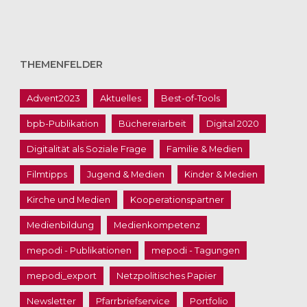
THEMENFELDER
Advent2023
Aktuelles
Best-of-Tools
bpb-Publikation
Büchereiarbeit
Digital 2020
Digitalität als Soziale Frage
Familie & Medien
Filmtipps
Jugend & Medien
Kinder & Medien
Kirche und Medien
Kooperationspartner
Medienbildung
Medienkompetenz
mepodi - Publikationen
mepodi - Tagungen
mepodi_export
Netzpolitisches Papier
Newsletter
Pfarrbriefservice
Portfolio