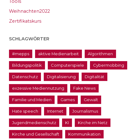
Tools
Weihnachten2022
Zertifikatskurs
SCHLAGWÖRTER
#mepps
aktive Medienarbeit
Algorithmen
Bildungspolitik
Computerspiele
Cybermobbing
Datenschutz
Digitalisierung
Digitalität
exzessive Mediennutzung
Fake News
Familie und Medien
Games
Gewalt
Hate speech
Internet
Journalismus
Jugendmedienschutz
KI
Kirche im Netz
Kirche und Gesellschaft
Kommunikation