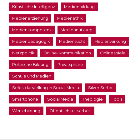
Künstliche Intelligenz
Medienbildung
Medienerziehung
Medienethik
Medienkompetenz
Mediennutzung
Medienpädagogik
Mediensucht
Medienwirkung
Netzpolitik
Online-Kommunikation
Onlinespiele
Politische Bildung
Privatsphäre
Schule und Medien
Selbstdarstellung in Social Media
Silver Surfer
Smartphone
Social Media
Theologie
Tools
Wertebildung
Öffentlichkeitsarbeit