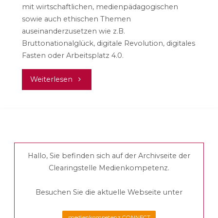
mit wirtschaftlichen, medienpädagogischen
sowie auch ethischen Themen
auseinanderzusetzen wie z.B.
Bruttonationalglück, digitale Revolution, digitales
Fasten oder Arbeitsplatz 4.0.
"Speed
Weiterlesen
–
auf
der
Hallo, Sie befinden sich auf der Archivseite der
Suche
Clearingstelle Medienkompetenz.
nach
Besuchen Sie die aktuelle Webseite unter
der
medienkompetenz CONNECT