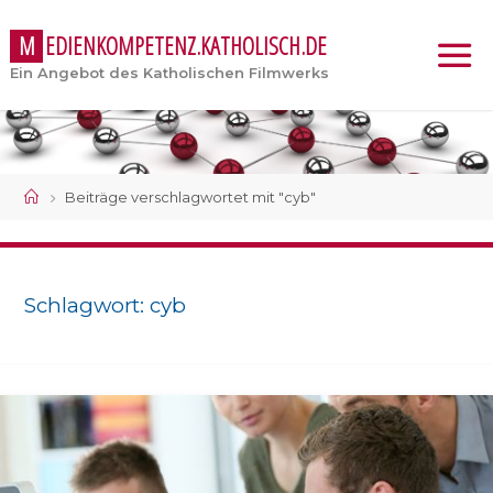
M
E
D
I
E
N
K
O
M
P
E
T
E
N
Z
.
K
A
T
H
O
L
I
S
C
H
.
D
E
Ein Angebot des Katholischen Filmwerks
Start
Beiträge verschlagwortet mit "cyb"
Schlagwort:
cyb