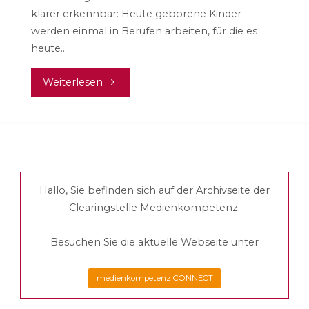
klarer erkennbar: Heute geborene Kinder
werden einmal in Berufen arbeiten, für die es
heute…
"Unterwegs
Weiterlesen
zur
digitalen
Arbeitswelt"
Hallo, Sie befinden sich auf der Archivseite der
Clearingstelle Medienkompetenz.
Besuchen Sie die aktuelle Webseite unter
medienkompetenz CONNECT