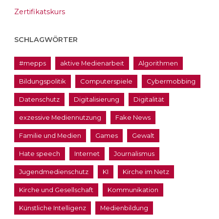
Zertifikatskurs
SCHLAGWÖRTER
#mepps
aktive Medienarbeit
Algorithmen
Bildungspolitik
Computerspiele
Cybermobbing
Datenschutz
Digitalisierung
Digitalität
exzessive Mediennutzung
Fake News
Familie und Medien
Games
Gewalt
Hate speech
Internet
Journalismus
Jugendmedienschutz
KI
Kirche im Netz
Kirche und Gesellschaft
Kommunikation
Künstliche Intelligenz
Medienbildung