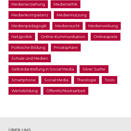
Medienerziehung
Medienethik
Medienkompetenz
Mediennutzung
Medienpädagogik
Mediensucht
Medienwirkung
Netzpolitik
Online-Kommunikation
Onlinespiele
Politische Bildung
Privatsphäre
Schule und Medien
Selbstdarstellung in Social Media
Silver Surfer
Smartphone
Social Media
Theologie
Tools
Wertebildung
Öffentlichkeitsarbeit
ÜBER UNS