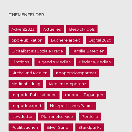
THEMENFELDER
Advent2023
Aktuelles
Best-of-Tools
bpb-Publikation
Büchereiarbeit
Digital 2020
Digitalität als Soziale Frage
Familie & Medien
Filmtipps
Jugend & Medien
Kinder & Medien
Kirche und Medien
Kooperationspartner
Medienbildung
Medienkompetenz
mepodi - Publikationen
mepodi - Tagungen
mepodi_export
Netzpolitisches Papier
Newsletter
Pfarrbriefservice
Portfolio
Publikationen
Silver Surfer
Standpunkt