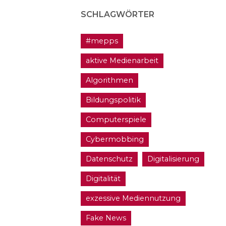
SCHLAGWÖRTER
#mepps
aktive Medienarbeit
Algorithmen
Bildungspolitik
Computerspiele
Cybermobbing
Datenschutz
Digitalisierung
Digitalität
exzessive Mediennutzung
Fake News