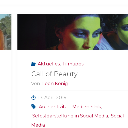
Aktuelles
,
Filmtipps
Call of Beauty
Von
Leon König
17. April 2019
Authentizität
,
Medienethik
,
Selbstdarstellung in Social Media
,
Social
Media