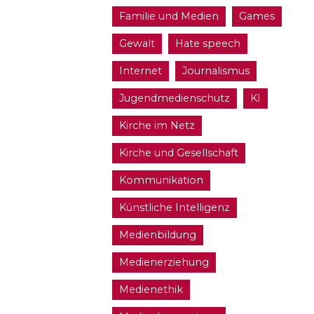
Familie und Medien
Games
Gewalt
Hate speech
Internet
Journalismus
Jugendmedienschutz
KI
Kirche im Netz
Kirche und Gesellschaft
Kommunikation
Künstliche Intelligenz
Medienbildung
Medienerziehung
Medienethik