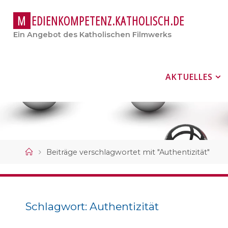
M
E
D
I
E
N
K
O
M
P
E
T
E
N
Z
.
K
A
T
H
O
L
I
S
C
H
.
D
E
Ein Angebot des Katholischen Filmwerks
Zum
AKTUELLES
Inhalt
springen
Start
Beiträge verschlagwortet mit "Authentizität"
Schlagwort:
Authentizität