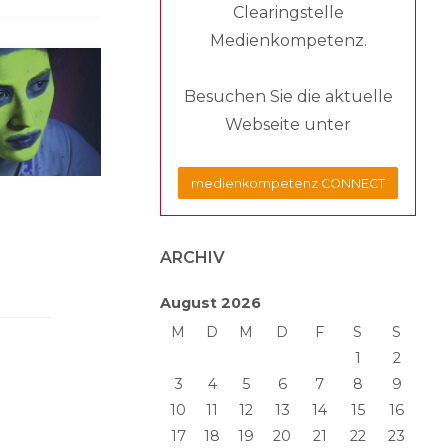
Clearingstelle
Medienkompetenz.
Besuchen Sie die aktuelle
Webseite unter
medienkompetenz CONNECT
ARCHIV
August 2026
M
D
M
D
F
S
S
1
2
3
4
5
6
7
8
9
10
11
12
13
14
15
16
17
18
19
20
21
22
23