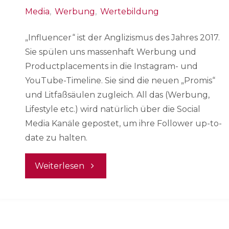
Media
,
Werbung
,
Wertebildung
„Influencer“ ist der Anglizismus des Jahres 2017.
Sie spülen uns massenhaft Werbung und
Productplacements in die Instagram- und
YouTube-Timeline. Sie sind die neuen „Promis“
und Litfaßsäulen zugleich. All das (Werbung,
Lifestyle etc.) wird natürlich über die Social
Media Kanäle gepostet, um ihre Follower up-to-
date zu halten.
"Werbung
Weiterlesen
oder
Realität