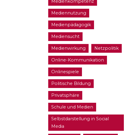
Medienkompetenz
Mediennutzung
Medienpädagogik
Mediensucht
Medienwirkung
Netzpolitik
Online-Kommunikation
Onlinespiele
Politische Bildung
Privatsphäre
Schule und Medien
Selbstdarstellung in Social
Media