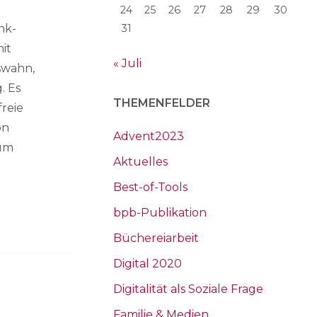
24
25
26
27
28
29
30
nk-
31
it
« Juli
swahn,
. Es
THEMENFELDER
freie
on
Advent2023
aum
Aktuelles
Best-of-Tools
bpb-Publikation
Büchereiarbeit
Digital 2020
Digitalität als Soziale Frage
Familie & Medien