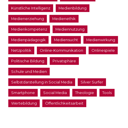
Künstliche Intelligenz
Medienbildung
Medienerziehung
Medienethik
Medienkompetenz
Mediennutzung
Medienpädagogik
Mediensucht
Medienwirkung
Netzpolitik
Online-Kommunikation
Onlinespiele
Politische Bildung
Privatsphäre
Schule und Medien
Selbstdarstellung in Social Media
Silver Surfer
Smartphone
Social Media
Theologie
Tools
Wertebildung
Öffentlichkeitsarbeit