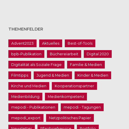
THEMENFELDER
Advent2023
Aktuelles
Best-of-Tools
bpb-Publikation
Büchereiarbeit
Digital 2020
Digitalität als Soziale Frage
Familie & Medien
Filmtipps
Jugend & Medien
Kinder & Medien
Kirche und Medien
Kooperationspartner
Medienbildung
Medienkompetenz
mepodi - Publikationen
mepodi - Tagungen
mepodi_export
Netzpolitisches Papier
Newsletter
Pfarrbriefservice
Portfolio