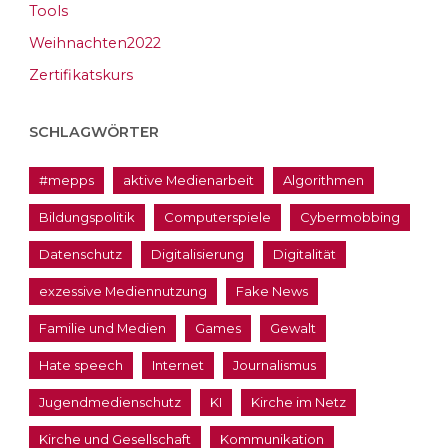
Tools
Weihnachten2022
Zertifikatskurs
SCHLAGWÖRTER
#mepps
aktive Medienarbeit
Algorithmen
Bildungspolitik
Computerspiele
Cybermobbing
Datenschutz
Digitalisierung
Digitalität
exzessive Mediennutzung
Fake News
Familie und Medien
Games
Gewalt
Hate speech
Internet
Journalismus
Jugendmedienschutz
KI
Kirche im Netz
Kirche und Gesellschaft
Kommunikation