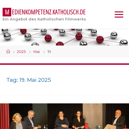
M
E
D
I
E
N
K
O
M
P
E
T
E
N
Z
.
K
A
T
H
O
L
I
S
C
H
.
D
E
Ein Angebot des Katholischen Filmwerks
Start
2025
Mai
19
Tag:
19. Mai 2025