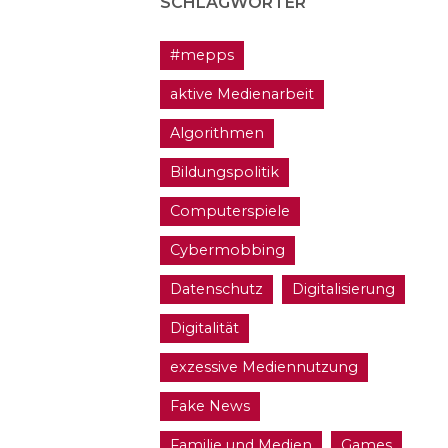
SCHLAGWÖRTER
#mepps
aktive Medienarbeit
Algorithmen
Bildungspolitik
Computerspiele
Cybermobbing
Datenschutz
Digitalisierung
Digitalität
exzessive Mediennutzung
Fake News
Familie und Medien
Games