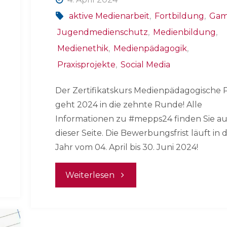
aktive Medienarbeit
,
Fortbildung
,
Gam
Jugendmedienschutz
,
Medienbildung
,
Medienethik
,
Medienpädagogik
,
Praxisprojekte
,
Social Media
Der Zertifikatskurs Medienpädagogische P
geht 2024 in die zehnte Runde! Alle
Informationen zu #mepps24 finden Sie au
dieser Seite. Die Bewerbungsfrist läuft in
Jahr vom 04. April bis 30. Juni 2024!
"Kursausschreibung
Weiterlesen
#mepps24
–