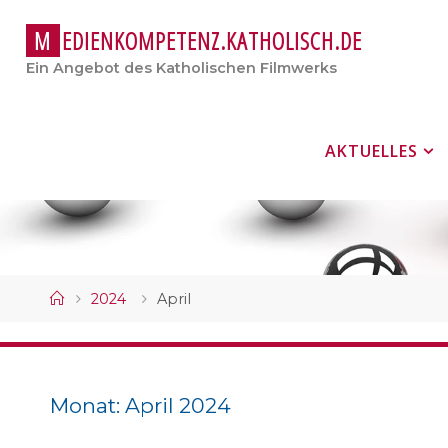
M
E
D
I
E
N
K
O
M
P
E
T
E
N
Z
.
K
A
T
H
O
L
I
S
C
H
.
D
E
Ein Angebot des Katholischen Filmwerks
Zum
AKTUELLES
Inhalt
springen
Start
2024
April
Monat:
April 2024