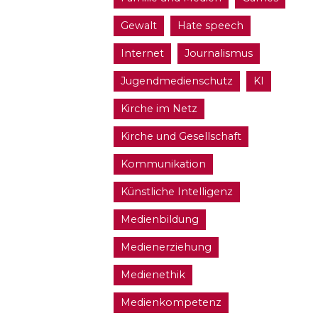
Gewalt
Hate speech
Internet
Journalismus
Jugendmedienschutz
KI
Kirche im Netz
Kirche und Gesellschaft
Kommunikation
Künstliche Intelligenz
Medienbildung
Medienerziehung
Medienethik
Medienkompetenz