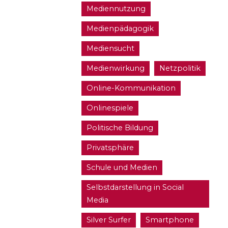
Mediennutzung
Medienpädagogik
Mediensucht
Medienwirkung
Netzpolitik
Online-Kommunikation
Onlinespiele
Politische Bildung
Privatsphäre
Schule und Medien
Selbstdarstellung in Social
Media
Silver Surfer
Smartphone