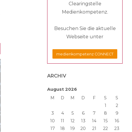
Clearingstelle
Medienkompetenz.
Besuchen Sie die aktuelle
Webseite unter
medienkompetenz CONNECT
ARCHIV
August 2026
M
D
M
D
F
S
S
1
2
3
4
5
6
7
8
9
10
11
12
13
14
15
16
17
18
19
20
21
22
23