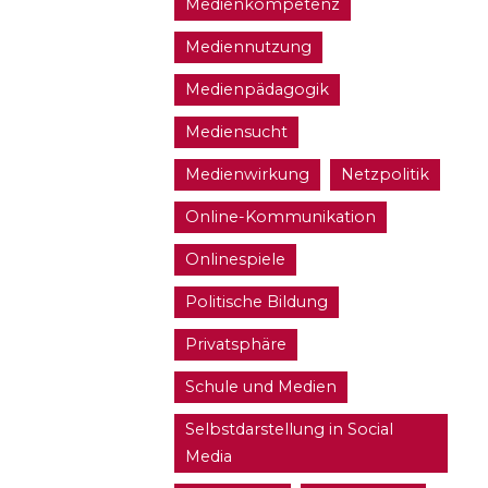
Medienkompetenz
Mediennutzung
Medienpädagogik
Mediensucht
Medienwirkung
Netzpolitik
Online-Kommunikation
Onlinespiele
Politische Bildung
Privatsphäre
Schule und Medien
Selbstdarstellung in Social
Media