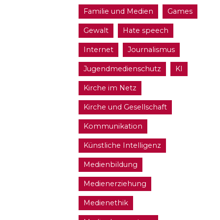
Familie und Medien
Games
Gewalt
Hate speech
Internet
Journalismus
Jugendmedienschutz
KI
Kirche im Netz
Kirche und Gesellschaft
Kommunikation
Künstliche Intelligenz
Medienbildung
Medienerziehung
Medienethik