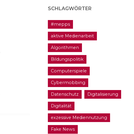
SCHLAGWÖRTER
#mepps
aktive Medienarbeit
Algorithmen
Bildungspolitik
Computerspiele
Cybermobbing
Datenschutz
Digitalisierung
Digitalität
exzessive Mediennutzung
Fake News