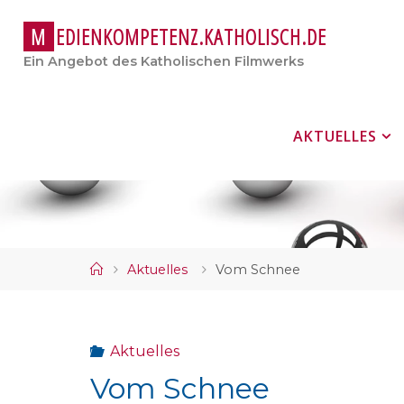
M
E
D
I
E
N
K
O
M
P
E
T
E
N
Z
.
K
A
T
H
O
L
I
S
C
H
.
D
E
Ein Angebot des Katholischen Filmwerks
Zum
AKTUELLES
Inhalt
springen
Start
Aktuelles
Vom Schnee
Aktuelles
Vom Schnee