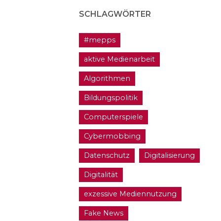
SCHLAGWÖRTER
#mepps
aktive Medienarbeit
Algorithmen
Bildungspolitik
Computerspiele
Cybermobbing
Datenschutz
Digitalisierung
Digitalität
exzessive Mediennutzung
Fake News