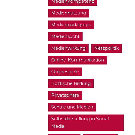
Medienkompetenz
Mediennutzung
Medienpädagogik
Mediensucht
Medienwirkung
Netzpolitik
Online-Kommunikation
Onlinespiele
Politische Bildung
Privatsphäre
Schule und Medien
Selbstdarstellung in Social
Media