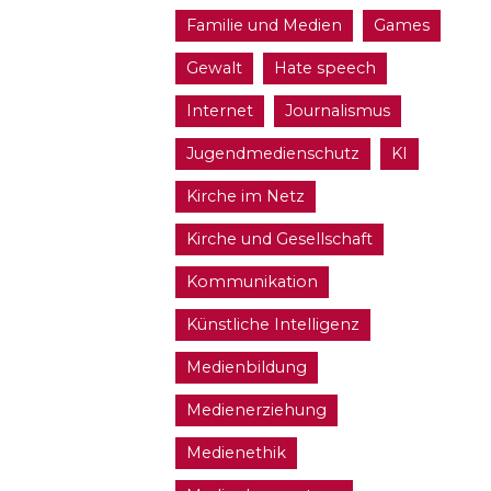
Familie und Medien
Games
Gewalt
Hate speech
Internet
Journalismus
Jugendmedienschutz
KI
Kirche im Netz
Kirche und Gesellschaft
Kommunikation
Künstliche Intelligenz
Medienbildung
Medienerziehung
Medienethik