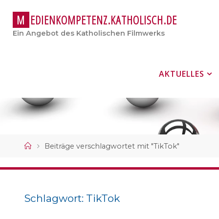
M
E
D
I
E
N
K
O
M
P
E
T
E
N
Z
.
K
A
T
H
O
L
I
S
C
H
.
D
E
Ein Angebot des Katholischen Filmwerks
Zum
AKTUELLES
Inhalt
springen
Start
Beiträge verschlagwortet mit "TikTok"
Schlagwort:
TikTok