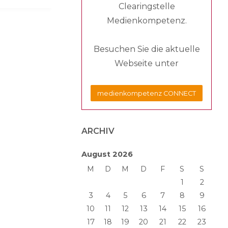
Clearingstelle
Medienkompetenz.
Besuchen Sie die aktuelle
Webseite unter
medienkompetenz CONNECT
ARCHIV
August 2026
M
D
M
D
F
S
S
1
2
3
4
5
6
7
8
9
10
11
12
13
14
15
16
17
18
19
20
21
22
23