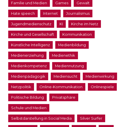
Familie und Medien
Games
Gewalt
Hate speech
Internet
Journalismus
Jugendmedienschutz
KI
Kirche im Netz
Kirche und Gesellschaft
Kommunikation
Künstliche Intelligenz
Medienbildung
Medienerziehung
Medienethik
Medienkompetenz
Mediennutzung
Medienpädagogik
Mediensucht
Medienwirkung
Netzpolitik
Online-Kommunikation
Onlinespiele
Politische Bildung
Privatsphäre
Schule und Medien
Selbstdarstellung in Social Media
Silver Surfer