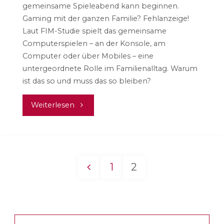
gemeinsame Spieleabend kann beginnen.
Gaming mit der ganzen Familie? Fehlanzeige!
Laut FIM-Studie spielt das gemeinsame
Computerspielen – an der Konsole, am
Computer oder über Mobiles – eine
untergeordnete Rolle im Familienalltag. Warum
ist das so und muss das so bleiben?
"Was
Weiterlesen
wird
hier
1
2
gespielt?
Seitennummerieru
Computerspiele
der
in