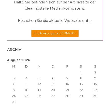
Hallo, Sie befinden sich auf der Archivseite der
Beiträge
Familie
Clearingstelle Medienkompetenz.
2020"
Besuchen Sie die aktuelle Webseite unter
medienkompetenz CONNECT
ARCHIV
August 2026
M
D
M
D
F
S
S
1
2
3
4
5
6
7
8
9
10
11
12
13
14
15
16
17
18
19
20
21
22
23
24
25
26
27
28
29
30
31