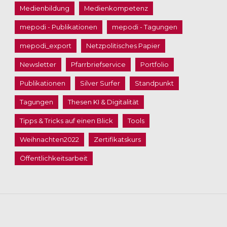
Medienbildung
Medienkompetenz
mepodi - Publikationen
mepodi - Tagungen
mepodi_export
Netzpolitisches Papier
Newsletter
Pfarrbriefservice
Portfolio
Publikationen
Silver Surfer
Standpunkt
Tagungen
Thesen KI & Digitalität
Tipps & Tricks auf einen Blick
Tools
Weihnachten2022
Zertifikatskurs
Öffentlichkeitsarbeit