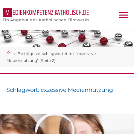
M
E
D
I
E
N
K
O
M
P
E
T
E
N
Z
.
K
A
T
H
O
L
I
S
C
H
.
D
E
Ein Angebot des Katholischen Filmwerks
Start
Beiträge verschlagwortet mit "exzessive
Mediennutzung"
(Seite 2)
Schlagwort:
exzessive Mediennutzung