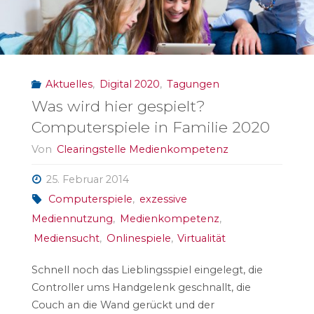
in
Familien
Aktuelles
,
Digital 2020
,
Tagungen
2020“"
Was wird hier gespielt?
Computerspiele in Familie 2020
Von
Clearingstelle Medienkompetenz
25. Februar 2014
Computerspiele
,
exzessive
Mediennutzung
,
Medienkompetenz
,
Mediensucht
,
Onlinespiele
,
Virtualität
Schnell noch das Lieblingsspiel eingelegt, die
Controller ums Handgelenk geschnallt, die
Couch an die Wand gerückt und der