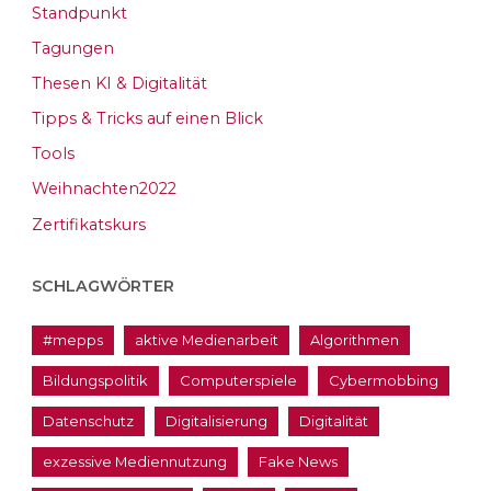
Standpunkt
Tagungen
Thesen KI & Digitalität
Tipps & Tricks auf einen Blick
Tools
Weihnachten2022
Zertifikatskurs
SCHLAGWÖRTER
#mepps
aktive Medienarbeit
Algorithmen
Bildungspolitik
Computerspiele
Cybermobbing
Datenschutz
Digitalisierung
Digitalität
exzessive Mediennutzung
Fake News