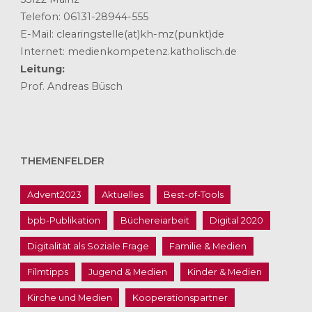
Telefon: 06131-28944-555
E-Mail: clearingstelle(at)kh-mz(punkt)de
Internet: medienkompetenz.katholisch.de
Leitung:
Prof. Andreas Büsch
THEMENFELDER
Advent2023
Aktuelles
Best-of-Tools
bpb-Publikation
Büchereiarbeit
Digital 2020
Digitalität als Soziale Frage
Familie & Medien
Filmtipps
Jugend & Medien
Kinder & Medien
Kirche und Medien
Kooperationspartner